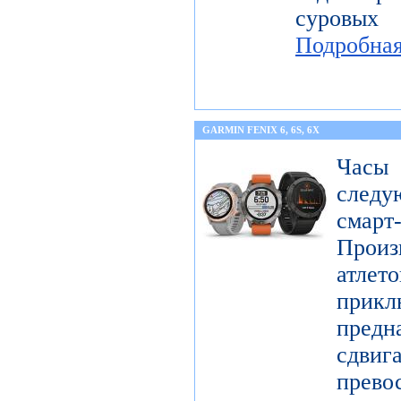
суровых
Подробна
GARMIN FENIX 6, 6S, 6X
Часы
следу
смарт
Произ
атл
прикл
предн
сдви
прев