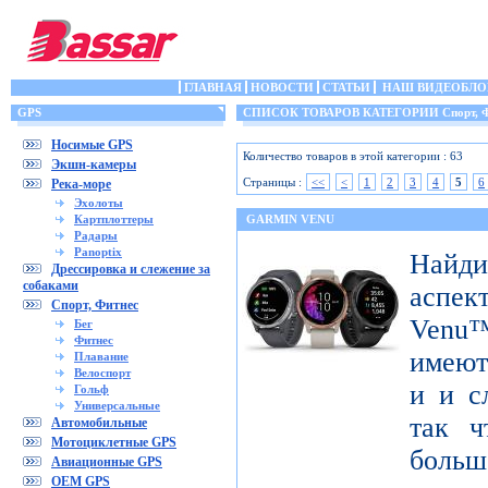
ГЛАВНАЯ
НОВОСТИ
СТАТЬИ
НАШ ВИДЕОБЛО
GPS
СПИСОК ТОВАРОВ КАТЕГОРИИ Спорт, Ф
Носимые GPS
Количество товаров в этой категории : 63
Экшн-камеры
Страницы :
<<
<
1
2
3
4
5
6
Река-море
Эхолоты
Картплоттеры
GARMIN VENU
Радары
Panoptix
Найди
Дрессировка и слежение за
собаками
аспек
Спорт, Фитнес
Venu™
Бег
Фитнес
имеют
Плавание
Велоспорт
и и с
Гольф
Универсальные
так ч
Автомобильные
Мотоциклетные GPS
больш
Авиационные GPS
OEM GPS