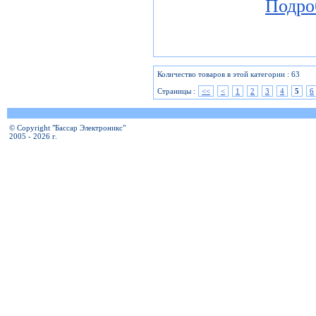
Подро
Количество товаров в этой категории : 63
Страницы :
<<
<
1
2
3
4
5
6
© Copyright "Бассар Электроникс"
2005 - 2026 г.