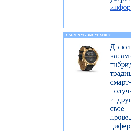
инфор
GARMIN VIVOMOVE SERIES
Допол
часам
гибри
тради
смар
получ
и дру
свое
про
цифер