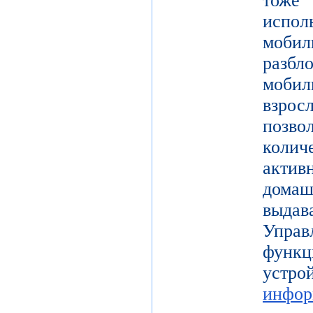
тоже 
испол
моби
разб
моби
взро
поз
коли
актив
дома
выдав
Упра
функц
уст
инфор