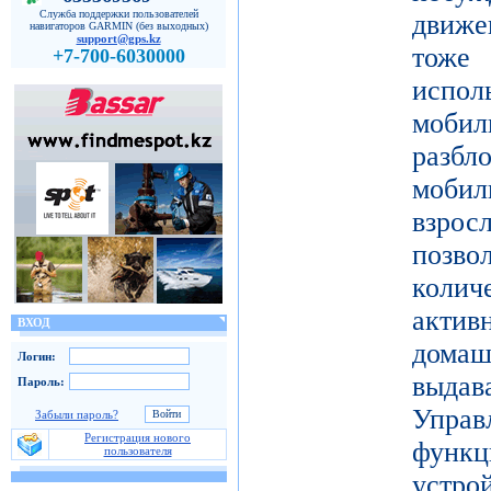
Служба поддержки пользователей
движе
навигаторов GARMIN (без выходных)
support@gps.kz
тоже 
+7-700-6030000
испол
моби
разб
моби
взро
поз
коли
актив
ВХОД
дома
Логин:
выдав
Пароль:
Упра
Забыли пароль?
Регистрация нового
функц
пользователя
уст