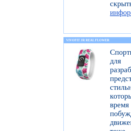
скры
инфор
VIVOFIT JR REAL FLOWER
Спорт
для 
разр
предст
стиль
котор
врем
побу
движе