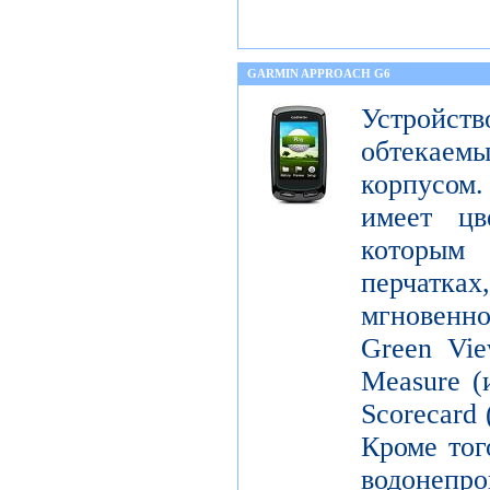
GARMIN APPROACH G6
Устройств
обтека
корпусо
имеет цв
которым
перчатка
мгновенн
Green Vie
Measure (
Scorecard
Кроме тог
водонепр