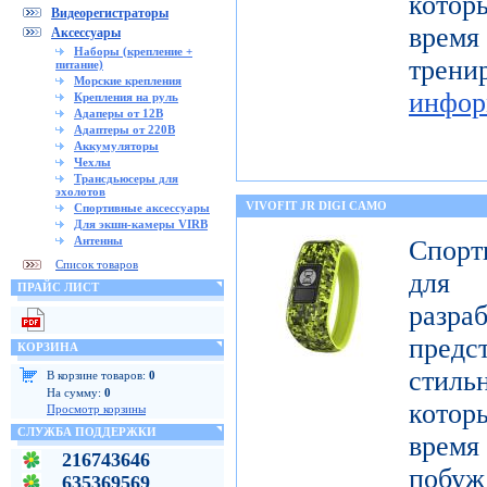
котор
Видеорегистраторы
время
Аксессуары
Наборы (крепление +
тре
питание)
Морские крепления
инфор
Крепления на руль
Адаперы от 12В
Адаптеры от 220В
Аккумуляторы
Чехлы
Трансдьюсеры для
эхолотов
VIVOFIT JR DIGI CAMO
Спортивные аксессуары
Для экшн-камеры VIRB
Антенны
Спорт
Список товаров
для 
ПРАЙС ЛИСТ
разр
предст
КОРЗИНА
стиль
В корзине товаров:
0
На сумму:
0
котор
Просмотр корзины
СЛУЖБА ПОДДЕРЖКИ
врем
216743646
побу
635369569