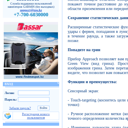
покажет точное расстояние до н
Служба поддержки пользователей
навигаторов GARMIN (без выходных)
области приземления или передней
support@gps.kz
+7-700-6030000
Сохранение статистических дан
Расширенные статистические фун
удары с фервея, попадания в лунк
в течение раунда, а также загру
позже.
Попадите на грин
Прибор Approach позволяет вам п
Green View (вид грина). Прост
изображения грина. Затем перета
видите, что позволит вам повысит
Функции и преимущества:
ВХОД
Сенсорный экран:
Логин:
Пароль:
- Touch-targeting (коснитесь цел
точки):
Забыли пароль?
- Ручное расположение метки (ко
Регистрация нового
пользователя
точного определения количества я
- Измерение дальности удара (р