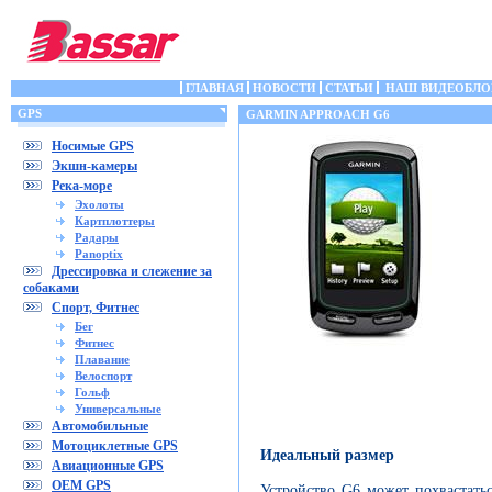
ГЛАВНАЯ
НОВОСТИ
СТАТЬИ
НАШ ВИДЕОБЛО
GPS
GARMIN APPROACH G6
Носимые GPS
Экшн-камеры
Река-море
Эхолоты
Картплоттеры
Радары
Panoptix
Дрессировка и слежение за
собаками
Спорт, Фитнес
Бег
Фитнес
Плавание
Велоспорт
Гольф
Универсальные
Автомобильные
Мотоциклетные GPS
Идеальный размер
Авиационные GPS
OEM GPS
Устройство G6 может похвастать