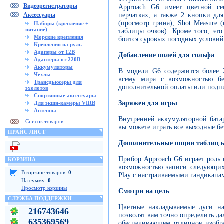
Видеорегистраторы
Approach G6 имеет цветной се
перчатках, а также 2 кнопки дл
Аксессуары
(просмотр грина), Shot Measure (
Наборы (крепление +
питание)
таблицы очков). Кроме того, эт
Морские крепления
боится суровых погодных условий
Крепления на руль
Адаперы от 12В
Добавление полей для гольфа
Адаптеры от 220В
Аккумуляторы
В модели G6 содержится более 
Чехлы
всему мира с возможностью бес
Трансдьюсеры для
дополнительной оплаты или подп
эхолотов
Спортивные аксессуары
Заряжен для игры
Для экшн-камеры VIRB
Антенны
Внутренней аккумуляторной батар
Список товаров
вы можете играть все выходные бе
ПРАЙС ЛИСТ
Дополнительные опции таблиц 
Прибор Approach G6 играет роль 
КОРЗИНА
возможностью записи следующих д
В корзине товаров:
0
Play с настраиваемыми гандикапа
На сумму:
0
Просмотр корзины
Смотри на цель
СЛУЖБА ПОДДЕРЖКИ
Цветные накладываемые дуги на
216743646
позволят вам точно определить да
635369569
обеспечивающем отличное изобр