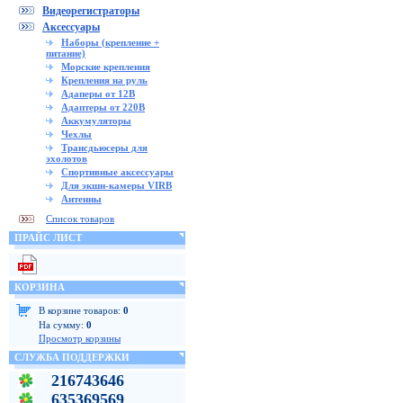
Видеорегистраторы
Аксессуары
Наборы (крепление +
питание)
Морские крепления
Крепления на руль
Адаперы от 12В
Адаптеры от 220В
Аккумуляторы
Чехлы
Трансдьюсеры для
эхолотов
Спортивные аксессуары
Для экшн-камеры VIRB
Антенны
Список товаров
ПРАЙС ЛИСТ
КОРЗИНА
В корзине товаров:
0
На сумму:
0
Просмотр корзины
СЛУЖБА ПОДДЕРЖКИ
216743646
635369569