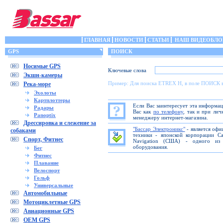
ГЛАВНАЯ
НОВОСТИ
СТАТЬИ
НАШ ВИДЕОБЛО
GPS
ПОИСК
Носимые GPS
Ключевые слова
Экшн-камеры
Пример: Для поиска ETREX H, в поле ПОИСК 
Река-море
Эхолоты
Картплоттеры
Если Вас заинтересует эта информа
Радары
Вас как
по телефону
, так и при ли
Panoptix
менеджеру интернет-магазина.
Дрессировка и слежение за
"Бассар Электроникс"
- является офи
собаками
техники - японской корпорации C
Спорт, Фитнес
Navigation (США) - одного из 
оборудования.
Бег
Фитнес
Плавание
Велоспорт
Гольф
Универсальные
Автомобильные
Мотоциклетные GPS
Авиационные GPS
OEM GPS