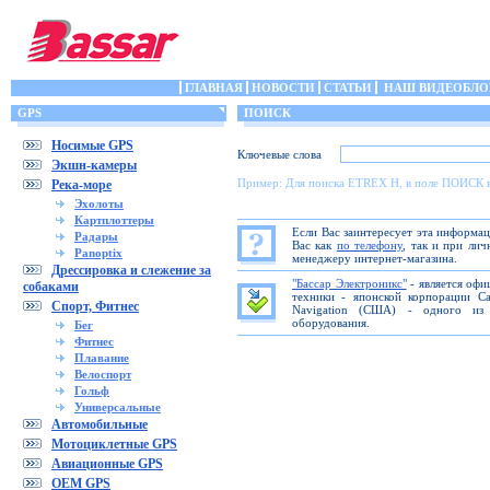
ГЛАВНАЯ
НОВОСТИ
СТАТЬИ
НАШ ВИДЕОБЛО
GPS
ПОИСК
Носимые GPS
Ключевые слова
Экшн-камеры
Пример: Для поиска ETREX H, в поле ПОИСК 
Река-море
Эхолоты
Картплоттеры
Если Вас заинтересует эта информа
Радары
Вас как
по телефону
, так и при ли
Panoptix
менеджеру интернет-магазина.
Дрессировка и слежение за
"Бассар Электроникс"
- является офи
собаками
техники - японской корпорации C
Спорт, Фитнес
Navigation (США) - одного из 
оборудования.
Бег
Фитнес
Плавание
Велоспорт
Гольф
Универсальные
Автомобильные
Мотоциклетные GPS
Авиационные GPS
OEM GPS