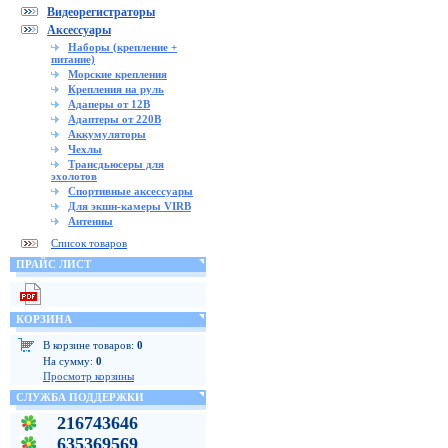
Видеорегистраторы
Аксессуары
Наборы (крепление +
питание)
Морские крепления
Крепления на руль
Адаперы от 12В
Адаптеры от 220В
Аккумуляторы
Чехлы
Трансдьюсеры для
эхолотов
Спортивные аксессуары
Для экшн-камеры VIRB
Антенны
Список товаров
ПРАЙС ЛИСТ
КОРЗИНА
В корзине товаров:
0
На сумму:
0
Просмотр корзины
СЛУЖБА ПОДДЕРЖКИ
216743646
635369569