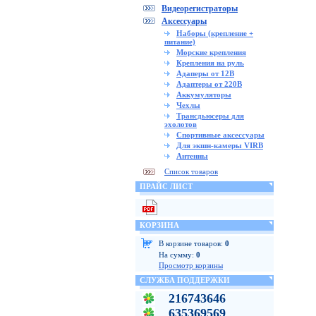
Видеорегистраторы
Аксессуары
Наборы (крепление +
питание)
Морские крепления
Крепления на руль
Адаперы от 12В
Адаптеры от 220В
Аккумуляторы
Чехлы
Трансдьюсеры для
эхолотов
Спортивные аксессуары
Для экшн-камеры VIRB
Антенны
Список товаров
ПРАЙС ЛИСТ
КОРЗИНА
В корзине товаров:
0
На сумму:
0
Просмотр корзины
СЛУЖБА ПОДДЕРЖКИ
216743646
635369569