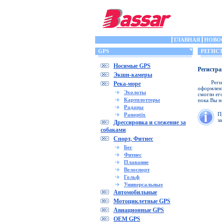
ГЛАВНАЯ
НОВО
GPS
РЕГИС
Носимые GPS
Регистра
Экшн-камеры
Рег
Река-море
оформлени
Эхолоты
смогли ег
Картплоттеры
пока Вы н
Радары
П
Panoptix
з
Дрессировка и слежение за
собаками
Спорт, Фитнес
Бег
Фитнес
Плавание
Велоспорт
Гольф
Универсальные
Автомобильные
Мотоциклетные GPS
Авиационные GPS
OEM GPS