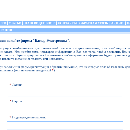
СТИ
СТАТЬИ
НАШ ВИДЕОБЛОГ
КОНТАКТЫ
ОБРАТНАЯ СВЯЗЬ
АКЦИИ
П
ТРАЦИЯ
ция на сайте фирмы "Бассар Электроникс".
истрация необязательна для посетителей нашего интернет-магазина, она необходима т
и заказа. Нам необходима некоторая информация о Вас для того, чтобы доставить Вам з
о оплатить. Зарегистрироваться Вы можете в любое время, и информация будет храниться д
е изъявите желание ее удалить или исправить.
ри заполнении формы регистрации обратите внимание, что некоторые поля обязательны для
аполнения (они помечены звездочкой
*
).
*
Логин:
*
Пароль:
*
Подтверждение пароля: