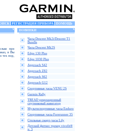
ОИСК
РЕГИСТРАЦИЯ ПРИБОРА
ПОМОЩЬ
НОВИНКИ
Часы Descent Mk2i/Descent T1
Bundle
Часы Descent Mk2S
олько при
аказ, и Вы
Edge 130 Plus
о тех пор,
Edge 1030 Plus
Approach S42
Approach Z82
Approach S62
Approach G12
Спортивные часы VENU 2S
Garmin Rally
TREAD рекреационный
спутниковый навигатор
Мультиспортивные часы Enduro
Спортивные часы Forerunner 35
Стильные смарт-часы Lily
Детский фитнес трекер vivofit®
jr. 3