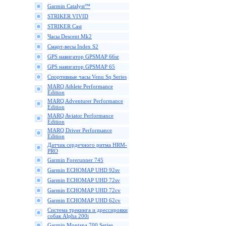
Garmin Catalyst™
STRIKER VIVID
STRIKER Cast
Часы Descent Mk2
Смарт-весы Index S2
GPS навигатор GPSMAP 66sr
GPS навигатор GPSMAP 65
Спортивные часы Venu Sq Series
MARQ Athlete Performance
Edition
MARQ Adventurer Performance
Edition
MARQ Aviator Performance
Edition
MARQ Driver Performance
Edition
Датчик сердечного ритма HRM-
PRO
Garmin Forerunner 745
Garmin ECHOMAP UHD 92sv
Garmin ECHOMAP UHD 72sv
Garmin ECHOMAP UHD 72cv
Garmin ECHOMAP UHD 62cv
Cистема трекинга и дрессировки
собак Alpha 200i
Garmin Montana 700 Series