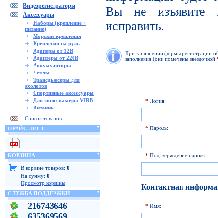
Видеорегистраторы
Вы не изъявите 
Аксессуары
исправить.
Наборы (крепление +
питание)
Морские крепления
Крепления на руль
Адаперы от 12В
При заполнении формы регистрации обр
Адаптеры от 220В
заполнения (они помечены звездочкой
Аккумуляторы
Чехлы
Трансдьюсеры для
эхолотов
Спортивные аксессуары
Для экшн-камеры VIRB
*
Логин:
Антенны
Список товаров
*
Пароль:
ПРАЙС ЛИСТ
КОРЗИНА
*
Подтверждение пароля:
В корзине товаров:
0
На сумму:
0
Просмотр корзины
Контактная информа
СЛУЖБА ПОДДЕРЖКИ
216743646
*
Имя:
635369569