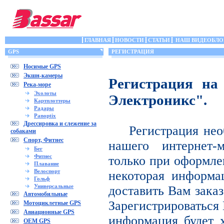
ГЛАВНАЯ
НОВОСТИ
СТАТЬИ
НАШ ВИДЕОБЛО
GPS
РЕГИСТРАЦИЯ
Носимые GPS
Экшн-камеры
Регистрация на
Река-море
Эхолоты
Электроникс".
Картплоттеры
Радары
Panoptix
Дрессировка и слежение за
Регистрация нео
собаками
Спорт, Фитнес
нашего интернет-
Бег
Фитнес
только при оформле
Плавание
Велоспорт
некоторая информа
Гольф
Универсальные
доставить Вам заказ
Автомобильные
Зарегистрироваться 
Мотоциклетные GPS
Авиационные GPS
информация будет х
OEM GPS