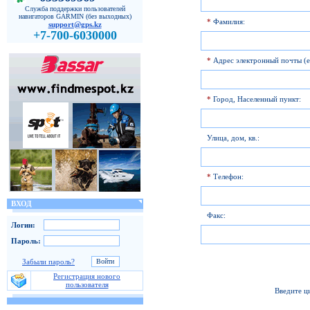
Служба поддержки пользователей
навигаторов GARMIN (без выходных)
*
Фамилия:
support@gps.kz
+7-700-6030000
*
Адрес электронный почты (e
*
Город, Населенный пункт:
Улица, дом, кв.:
*
Телефон:
ВХОД
Факс:
Логин:
Пароль:
Забыли пароль?
Регистрация нового
пользователя
Введите ц