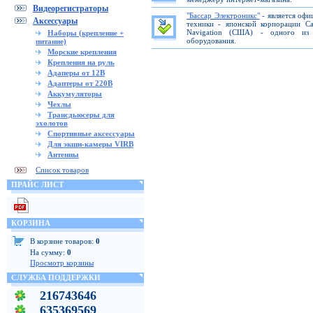
Видеорегистраторы
"Бассар Электроникс"
- является офи
Аксессуары
техники - японской корпорации C
Navigation (США) - одного из 
Наборы (крепление +
оборудования.
питание)
Морские крепления
Крепления на руль
Адаперы от 12В
Адаптеры от 220В
Аккумуляторы
Чехлы
Трансдьюсеры для
эхолотов
Спортивные аксессуары
Для экшн-камеры VIRB
Антенны
Список товаров
ПРАЙС ЛИСТ
КОРЗИНА
В корзине товаров:
0
На сумму:
0
Просмотр корзины
СЛУЖБА ПОДДЕРЖКИ
216743646
635369569