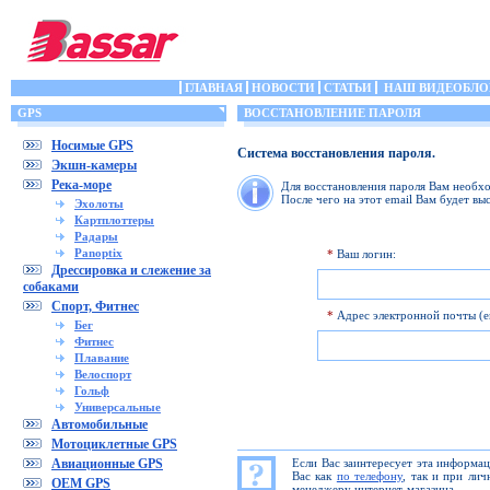
ГЛАВНАЯ
НОВОСТИ
СТАТЬИ
НАШ ВИДЕОБЛО
GPS
ВОССТАНОВЛЕНИЕ ПАРОЛЯ
Носимые GPS
Система восстановления пароля.
Экшн-камеры
Река-море
Для восстановления пароля Вам необхо
После чего на этот email Вам будет вы
Эхолоты
Картплоттеры
Радары
Panoptix
*
Ваш логин:
Дрессировка и слежение за
собаками
Спорт, Фитнес
*
Адрес электронной почты (em
Бег
Фитнес
Плавание
Велоспорт
Гольф
Универсальные
Автомобильные
Мотоциклетные GPS
Авиационные GPS
Если Вас заинтересует эта информа
Вас как
по телефону
, так и при ли
OEM GPS
менеджеру интернет-магазина.