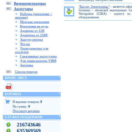
Видеорегистраторы
"Бассар Электроникс"
- является офи
Аксессуары
техники - японской корпорации C
Navigation (США) - одного из 
Наборы (крепление +
оборудования.
питание)
Морские крепления
Крепления на руль
Адаперы от 12В
Адаптеры от 220В
Аккумуляторы
Чехлы
Трансдьюсеры для
эхолотов
Спортивные аксессуары
Для экшн-камеры VIRB
Антенны
Список товаров
ПРАЙС ЛИСТ
КОРЗИНА
В корзине товаров:
0
На сумму:
0
Просмотр корзины
СЛУЖБА ПОДДЕРЖКИ
216743646
635369569