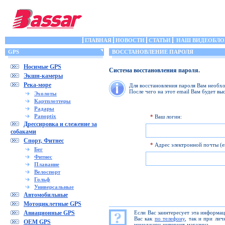
ГЛАВНАЯ
НОВОСТИ
СТАТЬИ
НАШ ВИДЕОБЛО
GPS
ВОССТАНОВЛЕНИЕ ПАРОЛЯ
Носимые GPS
Система восстановления пароля.
Экшн-камеры
Река-море
Для восстановления пароля Вам необхо
После чего на этот email Вам будет вы
Эхолоты
Картплоттеры
Радары
Panoptix
*
Ваш логин:
Дрессировка и слежение за
собаками
Спорт, Фитнес
*
Адрес электронной почты (em
Бег
Фитнес
Плавание
Велоспорт
Гольф
Универсальные
Автомобильные
Мотоциклетные GPS
Авиационные GPS
Если Вас заинтересует эта информа
Вас как
по телефону
, так и при ли
OEM GPS
менеджеру интернет-магазина.