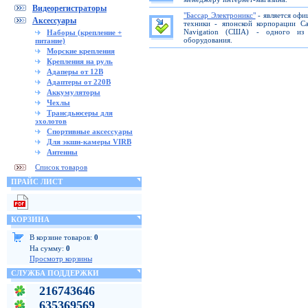
Видеорегистраторы
"Бассар Электроникс"
- является офи
Аксессуары
техники - японской корпорации C
Navigation (США) - одного из 
Наборы (крепление +
оборудования.
питание)
Морские крепления
Крепления на руль
Адаперы от 12В
Адаптеры от 220В
Аккумуляторы
Чехлы
Трансдьюсеры для
эхолотов
Спортивные аксессуары
Для экшн-камеры VIRB
Антенны
Список товаров
ПРАЙС ЛИСТ
КОРЗИНА
В корзине товаров:
0
На сумму:
0
Просмотр корзины
СЛУЖБА ПОДДЕРЖКИ
216743646
635369569