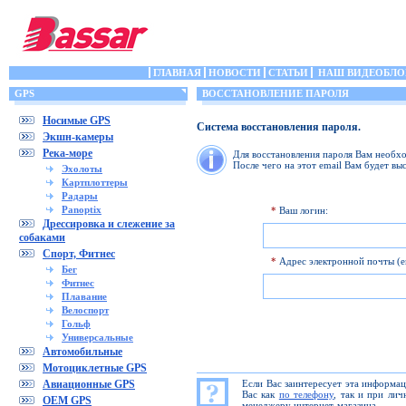
ГЛАВНАЯ
НОВОСТИ
СТАТЬИ
НАШ ВИДЕОБЛО
GPS
ВОССТАНОВЛЕНИЕ ПАРОЛЯ
Носимые GPS
Система восстановления пароля.
Экшн-камеры
Река-море
Для восстановления пароля Вам необхо
После чего на этот email Вам будет вы
Эхолоты
Картплоттеры
Радары
Panoptix
*
Ваш логин:
Дрессировка и слежение за
собаками
Спорт, Фитнес
*
Адрес электронной почты (em
Бег
Фитнес
Плавание
Велоспорт
Гольф
Универсальные
Автомобильные
Мотоциклетные GPS
Авиационные GPS
Если Вас заинтересует эта информа
Вас как
по телефону
, так и при ли
OEM GPS
менеджеру интернет-магазина.