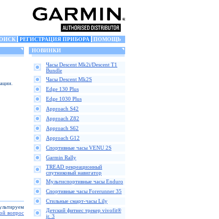
ОИСК
РЕГИСТРАЦИЯ ПРИБОРА
ПОМОЩЬ
НОВИНКИ
Часы Descent Mk2i/Descent T1
Bundle
Часы Descent Mk2S
ации.
Edge 130 Plus
Edge 1030 Plus
Approach S42
Approach Z82
Approach S62
Approach G12
Спортивные часы VENU 2S
Garmin Rally
TREAD рекреационный
спутниковый навигатор
Мультиспортивные часы Enduro
Спортивные часы Forerunner 35
Стильные смарт-часы Lily
сультируем
Детский фитнес трекер vivofit®
вой вопрос
jr. 3