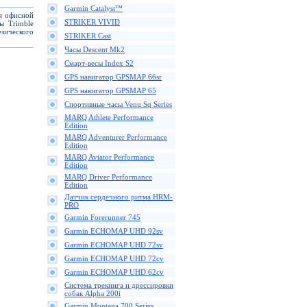
Garmin Catalyst™
ля офисной
STRIKER VIVID
ы Trimble
зического
STRIKER Cast
Часы Descent Mk2
Смарт-весы Index S2
GPS навигатор GPSMAP 66sr
GPS навигатор GPSMAP 65
Спортивные часы Venu Sq Series
MARQ Athlete Performance
Edition
MARQ Adventurer Performance
Edition
MARQ Aviator Performance
Edition
MARQ Driver Performance
Edition
Датчик сердечного ритма HRM-
PRO
Garmin Forerunner 745
Garmin ECHOMAP UHD 92sv
Garmin ECHOMAP UHD 72sv
Garmin ECHOMAP UHD 72cv
Garmin ECHOMAP UHD 62cv
Cистема трекинга и дрессировки
собак Alpha 200i
Garmin Montana 700 Series