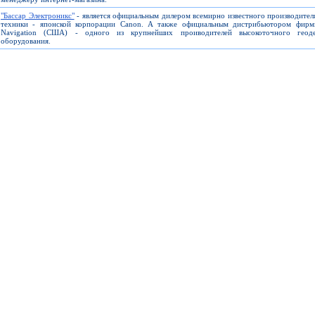
"Бассар Электроникс"
- является официальным дилером всемирно известного производите
техники - японской корпорации Canon. А также официальным дистрибьютором фирм
Navigation (США) - одного из крупнейших проиводителей высокоточного геоде
оборудования.