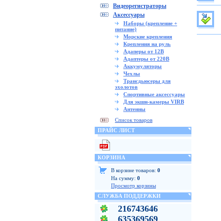
Видеорегистраторы
Аксессуары
Наборы (крепление +
питание)
Морские крепления
Крепления на руль
Адаперы от 12В
Адаптеры от 220В
Аккумуляторы
Чехлы
Трансдьюсеры для
эхолотов
Спортивные аксессуары
Для экшн-камеры VIRB
Антенны
Список товаров
ПРАЙС ЛИСТ
КОРЗИНА
В корзине товаров:
0
На сумму:
0
Просмотр корзины
СЛУЖБА ПОДДЕРЖКИ
216743646
635369569