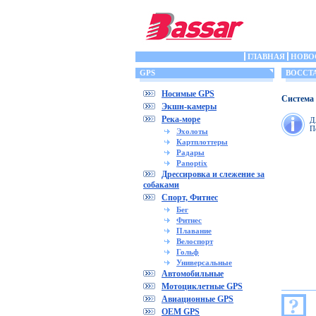
ГЛАВНАЯ
НОВО
GPS
ВОССТА
Носимые GPS
Система 
Экшн-камеры
Река-море
Д
П
Эхолоты
Картплоттеры
Радары
Panoptix
Дрессировка и слежение за
собаками
Спорт, Фитнес
Бег
Фитнес
Плавание
Велоспорт
Гольф
Универсальные
Автомобильные
Мотоциклетные GPS
Авиационные GPS
OEM GPS