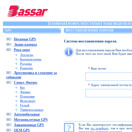
ГЛАВНАЯ
НОВОСТИ
СТАТЬИ
НАШ ВИДЕОБЛО
GPS
ВОССТАНОВЛЕНИЕ ПАРОЛЯ
Носимые GPS
Система восстановления пароля.
Экшн-камеры
Река-море
Для восстановления пароля Вам необхо
После чего на этот email Вам будет вы
Эхолоты
Картплоттеры
Радары
Panoptix
*
Ваш логин:
Дрессировка и слежение за
собаками
Спорт, Фитнес
*
Адрес электронной почты (em
Бег
Фитнес
Плавание
Велоспорт
Гольф
Универсальные
Автомобильные
Мотоциклетные GPS
Авиационные GPS
Если Вас заинтересует эта информа
Вас как
по телефону
, так и при ли
OEM GPS
менеджеру интернет-магазина.