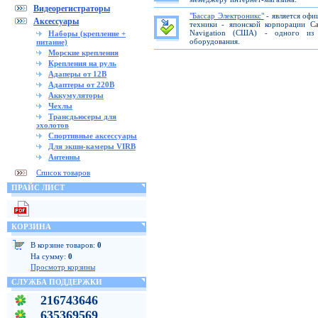
Видеорегистраторы
"Бассар Электроникс"
- является офи
Аксессуары
техники - японской корпорации C
Navigation (США) - одного из 
Наборы (крепление +
оборудования.
питание)
Морские крепления
Крепления на руль
Адаперы от 12В
Адаптеры от 220В
Аккумуляторы
Чехлы
Трансдьюсеры для
эхолотов
Спортивные аксессуары
Для экшн-камеры VIRB
Антенны
Список товаров
ПРАЙС ЛИСТ
КОРЗИНА
В корзине товаров:
0
На сумму:
0
Просмотр корзины
СЛУЖБА ПОДДЕРЖКИ
216743646
635369569