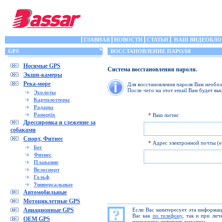
ГЛАВНАЯ
НОВОСТИ
СТАТЬИ
НАШ ВИДЕОБЛО
GPS
ВОССТАНОВЛЕНИЕ ПАРОЛЯ
Носимые GPS
Система восстановления пароля.
Экшн-камеры
Река-море
Для восстановления пароля Вам необхо
После чего на этот email Вам будет вы
Эхолоты
Картплоттеры
Радары
Panoptix
*
Ваш логин:
Дрессировка и слежение за
собаками
Спорт, Фитнес
*
Адрес электронной почты (em
Бег
Фитнес
Плавание
Велоспорт
Гольф
Универсальные
Автомобильные
Мотоциклетные GPS
Авиационные GPS
Если Вас заинтересует эта информа
Вас как
по телефону
, так и при ли
OEM GPS
менеджеру интернет-магазина.