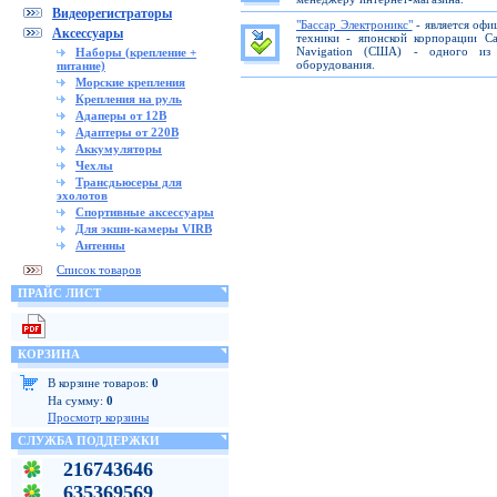
Видеорегистраторы
"Бассар Электроникс"
- является офи
Аксессуары
техники - японской корпорации C
Navigation (США) - одного из 
Наборы (крепление +
оборудования.
питание)
Морские крепления
Крепления на руль
Адаперы от 12В
Адаптеры от 220В
Аккумуляторы
Чехлы
Трансдьюсеры для
эхолотов
Спортивные аксессуары
Для экшн-камеры VIRB
Антенны
Список товаров
ПРАЙС ЛИСТ
КОРЗИНА
В корзине товаров:
0
На сумму:
0
Просмотр корзины
СЛУЖБА ПОДДЕРЖКИ
216743646
635369569