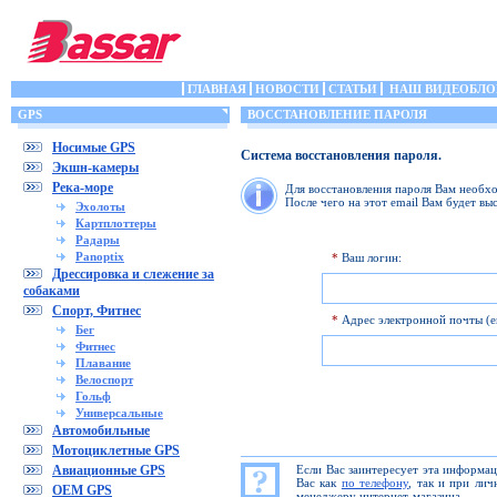
ГЛАВНАЯ
НОВОСТИ
СТАТЬИ
НАШ ВИДЕОБЛО
GPS
ВОССТАНОВЛЕНИЕ ПАРОЛЯ
Носимые GPS
Система восстановления пароля.
Экшн-камеры
Река-море
Для восстановления пароля Вам необхо
После чего на этот email Вам будет вы
Эхолоты
Картплоттеры
Радары
Panoptix
*
Ваш логин:
Дрессировка и слежение за
собаками
Спорт, Фитнес
*
Адрес электронной почты (em
Бег
Фитнес
Плавание
Велоспорт
Гольф
Универсальные
Автомобильные
Мотоциклетные GPS
Авиационные GPS
Если Вас заинтересует эта информа
Вас как
по телефону
, так и при ли
OEM GPS
менеджеру интернет-магазина.