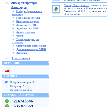
Видеорегистраторы
"Бассар Электроникс"
- является офи
Аксессуары
техники - японской корпорации C
Navigation (США) - одного из 
Наборы (крепление +
оборудования.
питание)
Морские крепления
Крепления на руль
Адаперы от 12В
Адаптеры от 220В
Аккумуляторы
Чехлы
Трансдьюсеры для
эхолотов
Спортивные аксессуары
Для экшн-камеры VIRB
Антенны
Список товаров
ПРАЙС ЛИСТ
КОРЗИНА
В корзине товаров:
0
На сумму:
0
Просмотр корзины
СЛУЖБА ПОДДЕРЖКИ
216743646
635369569