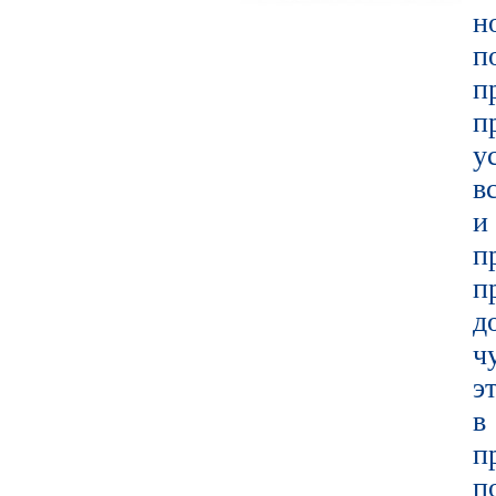
н
п
п
у
в
и
п
п
д
ч
э
в
п
п