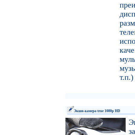
пре
ди
ра
тел
исп
кач
муль
муз
т.п.
Экшн-камера true 1080p HD
Э
з