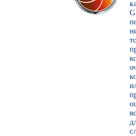
к
G
п
т
п
к
о
к
и
п
о
в
д
с