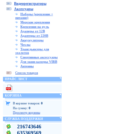
Видеорегистраторы
Аксессуары
Наборы (крепление +
питание)
Морские крепления
Крепления на руль
Адаперы от 12В
Адаптеры от 220В
Аккумуляторы
Чехлы
Трансдьюсеры для
эхолотов
Спортивные аксессуары
Для экшн-камеры VIRB
Антенны
Список товаров
ПРАЙС ЛИСТ
КОРЗИНА
В корзине товаров:
0
На сумму:
0
Просмотр корзины
СЛУЖБА ПОДДЕРЖКИ
216743646
635369569