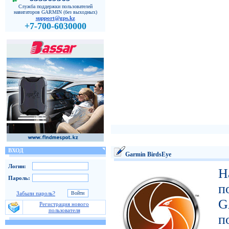
Служба поддержки пользователей
навигаторов GARMIN (без выходных)
support@gps.kz
+7-700-6030000
ВХОД
Garmin BirdsEye
Логин:
Н
Пароль:
п
Забыли пароль?
G
Регистрация нового
пользователя
п