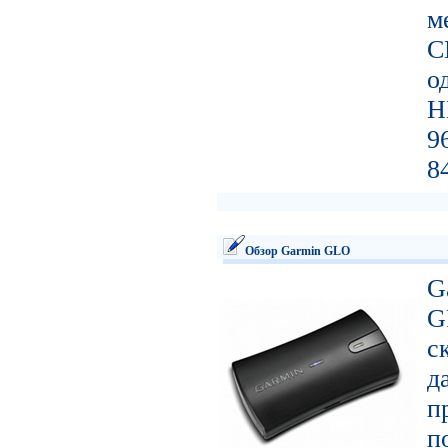
м
C
о
H
9
8
Обзор Garmin GLO
G
G
с
д
п
п