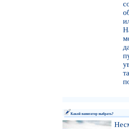
с
о
и
Н
м
д
п
у
т
п
Какой навигатор выбрать?
Не