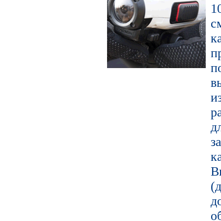
1
с
к
п
в
и
р
д
з
к
В
(
д
о