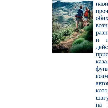
нав
про
оби
воз
раз
и н
де
прио
каза
фун
во
авт
кот
шагу
на 