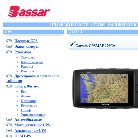
ГЛАВНАЯ
НОВОСТИ
СТАТЬИ
НАШ ВИДЕОБЛО
GPS
СТАТЬИ
Носимые GPS
Garmin GPSMAP 276Cx
Экшн-камеры
Река-море
Эхолоты
Картплоттеры
Радары
Panoptix
Дрессировка и слежение за
собаками
Спорт, Фитнес
Бег
Фитнес
Плавание
Велоспорт
Гольф
Универсальные
Автомобильные
Мотоциклетные GPS
Авиационные GPS
OEM GPS