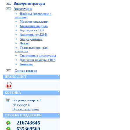
Видеорегистраторы
Аксессуары
Наборы (крепление +
питание)
Морские крепления
Крепления на руль
Адаперы от 12В
Адаптеры от 220В
Аккумуляторы
Чехлы
Трансдьюсеры для
эхолотов
Спортивные аксессуары
Для экшн-камеры VIRB
Антенны
Список товаров
ПРАЙС ЛИСТ
КОРЗИНА
В корзине товаров:
0
На сумму:
0
Просмотр корзины
СЛУЖБА ПОДДЕРЖКИ
216743646
635369569