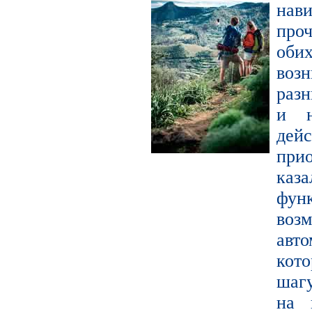
нав
про
оби
воз
раз
и н
де
прио
каза
фун
во
авт
кот
шагу
на 