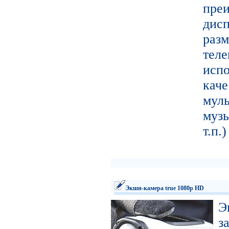
пре
ди
ра
тел
исп
кач
муль
муз
т.п.
Экшн-камера true 1080p HD
Э
з