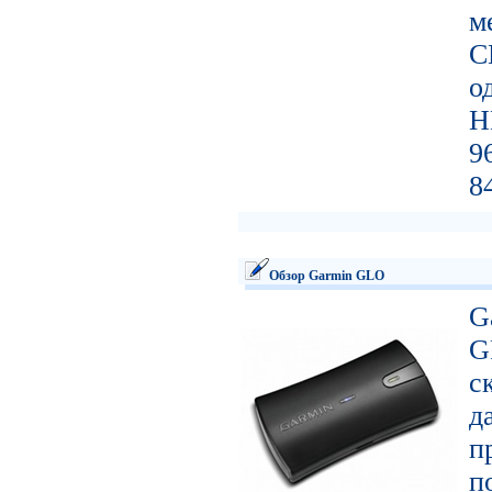
м
C
о
H
9
8
Обзор Garmin GLO
G
G
с
д
п
п