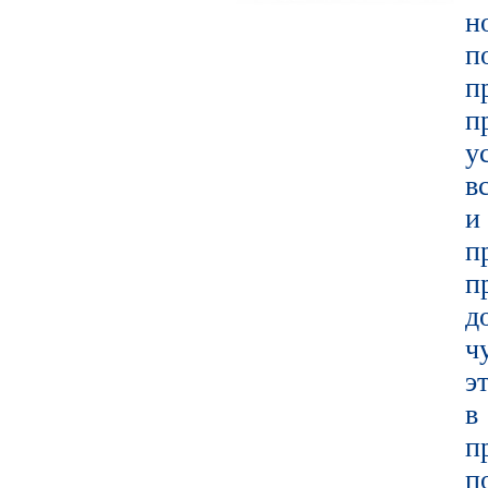
н
п
п
у
в
и
п
п
д
ч
э
в
п
п