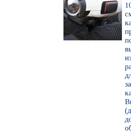
1
с
к
п
в
и
р
д
з
к
В
(
д
о