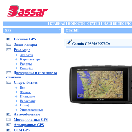
ГЛАВНАЯ
НОВОСТИ
СТАТЬИ
НАШ ВИДЕОБЛО
GPS
СТАТЬИ
Носимые GPS
Garmin GPSMAP 276Cx
Экшн-камеры
Река-море
Эхолоты
Картплоттеры
Радары
Panoptix
Дрессировка и слежение за
собаками
Спорт, Фитнес
Бег
Фитнес
Плавание
Велоспорт
Гольф
Универсальные
Автомобильные
Мотоциклетные GPS
Авиационные GPS
OEM GPS