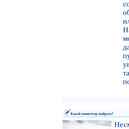
с
о
и
Н
м
д
п
у
т
п
Какой навигатор выбрать?
Не