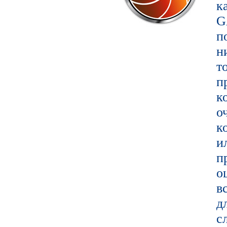
к
G
п
т
п
к
о
к
и
п
о
в
д
с