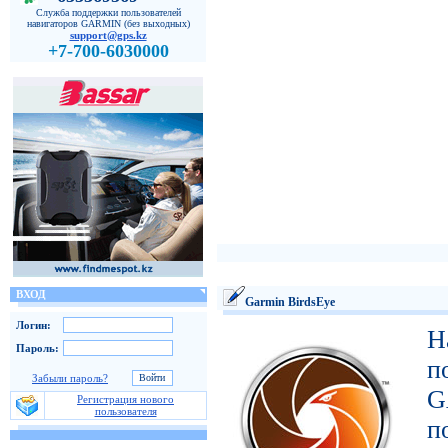
Служба поддержки пользователей
навигаторов GARMIN (без выходных)
support@gps.kz
+7-700-6030000
ВХОД
Garmin BirdsEye
Логин:
Н
Пароль:
п
Забыли пароль?
G
Регистрация нового
пользователя
п