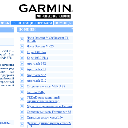
ОИСК
РЕГИСТРАЦИЯ ПРИБОРА
ПОМОЩЬ
НОВИНКИ
Часы Descent Mk2i/Descent T1
Bundle
Часы Descent Mk2S
P 276Cx –
Edge 130 Plus
торый был
SMAP 276.
Edge 1030 Plus
Approach S42
е качества
имеет ряд
Approach Z82
аких как
 поддержка
Approach S62
дюймовый
Approach G12
строенный
ехосевой
Спортивные часы VENU 2S
Garmin Rally
TREAD рекреационный
спутниковый навигатор
Мультиспортивные часы Enduro
Спортивные часы Forerunner 35
Стильные смарт-часы Lily
далее...
Детский фитнес трекер vivofit®
jr. 3