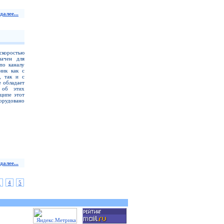
далее...
скоростью
начен для
по каналу
ник как с
, так и с
е обладает
 об этих
ципе этот
орудовано
далее...
3
4
5