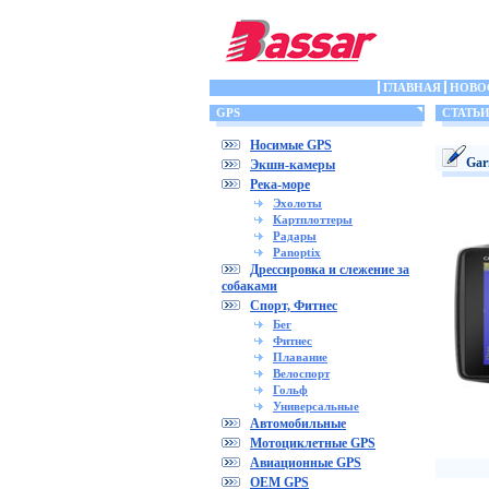
ГЛАВНАЯ
НОВО
GPS
СТАТЬ
Носимые GPS
Gar
Экшн-камеры
Река-море
Эхолоты
Картплоттеры
Радары
Panoptix
Дрессировка и слежение за
собаками
Спорт, Фитнес
Бег
Фитнес
Плавание
Велоспорт
Гольф
Универсальные
Автомобильные
Мотоциклетные GPS
Авиационные GPS
OEM GPS