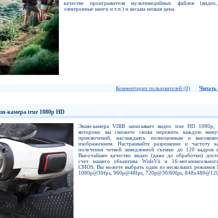
качестве проигрывателя мультимедийных файлов (видео
электронные книги и т.п.) и весьма низкая цена.
Комментарии пользователей (0)
Читать 
н-камера true 1080p HD
Экшн-камера VIRB записывает видео true HD 1080p, 
которому вы сможете снова пережить каждую мину
приключений, наслаждаясь полноценным и высококо
изображением. Настраивайте разрешение и частоту к
получения четкой замедленной съемки до 120 кадров в
Высочайшее качество видео (даже до обработки) дости
счет нашего объектива WideVü и 16-мегапиксельног
CMOS. Вы можете выбрать один из нескольких режимов 
1080p@30fps, 960p@48fps, 720p@30/60fps, 848x480@120