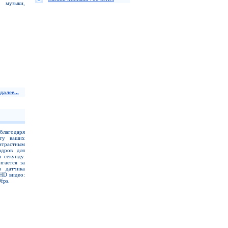
, музыки,
далее...
благодаря
ту ваших
нтрастным
адров для
 секунду.
гается за
о датчика
HD видео:
fps.