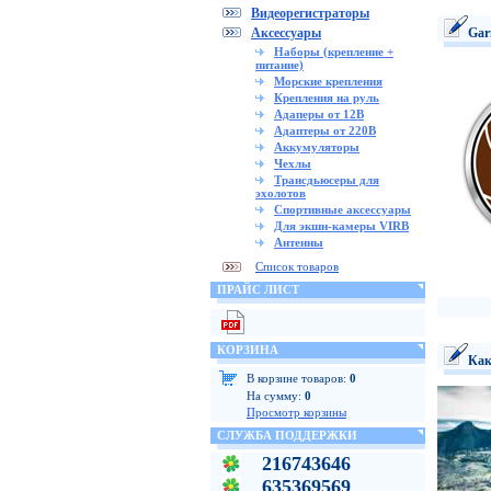
Видеорегистраторы
Аксессуары
Gar
Наборы (крепление +
питание)
Морские крепления
Крепления на руль
Адаперы от 12В
Адаптеры от 220В
Аккумуляторы
Чехлы
Трансдьюсеры для
эхолотов
Спортивные аксессуары
Для экшн-камеры VIRB
Антенны
Список товаров
ПРАЙС ЛИСТ
КОРЗИНА
Как
В корзине товаров:
0
На сумму:
0
Просмотр корзины
СЛУЖБА ПОДДЕРЖКИ
216743646
635369569