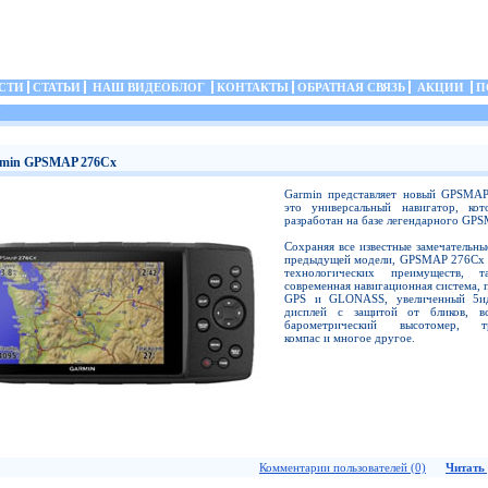
СТИ
СТАТЬИ
НАШ ВИДЕОБЛОГ
КОНТАКТЫ
ОБРАТНАЯ СВЯЗЬ
АКЦИИ
П
И
min GPSMAP 276Cx
Garmin представляет новый GPSMA
это универсальный навигатор, ко
разработан на базе легендарного GP
Сохраняя все известные замечательны
предыдущей модели, GPSMAP 276Cx 
технологических преимуществ, т
современная навигационная система,
GPS и GLONASS, увеличенный 5и
дисплей с защитой от бликов, в
барометрический высотомер, тр
компас и многое другое.
Комментарии пользователей (0)
Читать 