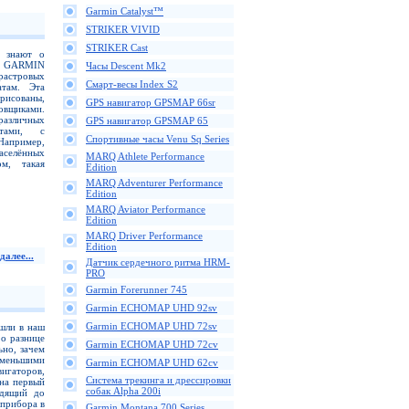
Garmin Catalyst™
STRIKER VIVID
STRIKER Cast
N знают о
ов GARMIN
Часы Descent Mk2
астровых
Смарт-весы Index S2
атам. Эта
орисованы,
GPS навигатор GPSMAP 66sr
овщиками.
различных
GPS навигатор GPSMAP 65
ртами, с
Спортивные часы Venu Sq Series
Например,
аселённых
MARQ Athlete Performance
м, такая
Edition
MARQ Adventurer Performance
Edition
MARQ Aviator Performance
Edition
MARQ Driver Performance
Edition
далее...
Датчик сердечного ритма HRM-
PRO
Garmin Forerunner 745
Garmin ECHOMAP UHD 92sv
Garmin ECHOMAP UHD 72sv
шли в наш
 о разнице
Garmin ECHOMAP UHD 72cv
но, зачем
меньшими
Garmin ECHOMAP UHD 62cv
игаторов,
Cистема трекинга и дрессировки
 на первый
собак Alpha 200i
одящий до
 прибора в
Garmin Montana 700 Series