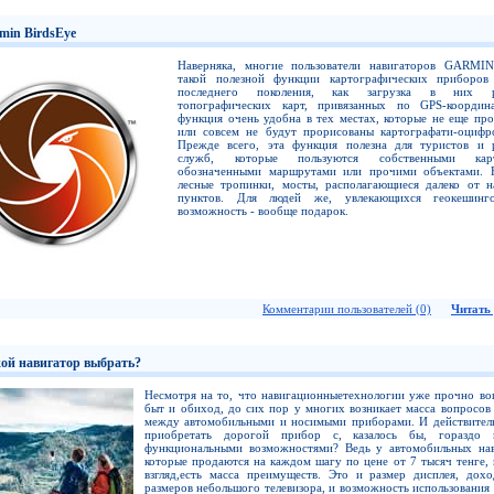
min BirdsEye
Наверняка, многие пользователи навигаторов GARMI
такой полезной функции картографических прибор
последнего поколения, как загрузка в них р
топографических карт, привязанных по GPS-координ
функция очень удобна в тех местах, которые не еще пр
или совсем не будут прорисованы картографати-оцифр
Прежде всего, эта функция полезна для туристов и 
служб, которые пользуются собственными ка
обозначенными маршрутами или прочими объектами. 
лесные тропинки, мосты, располагающиеся далеко от н
пунктов. Для людей же, увлекающихся геокешинго
возможность - вообще подарок.
Комментарии пользователей (0)
Читать 
ой навигатор выбрать?
Несмотря на то, что навигационныетехнологии уже прочно во
быт и обиход, до сих пор у многих возникает масса вопросов
между автомобильными и носимыми приборами. И действитель
приобретать дорогой прибор с, казалось бы, гораздо 
функциональными возможностями? Ведь у автомобильных нав
которые продаются на каждом шагу по цене от 7 тысяч тенге,
взгляд,есть масса преимуществ. Это и размер дисплея, дох
размеров небольшого телевизора, и возможность использования