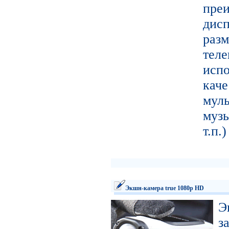
пре
ди
ра
тел
исп
кач
муль
муз
т.п.
Экшн-камера true 1080p HD
Э
з