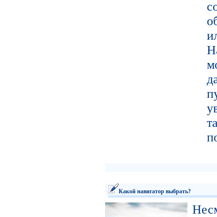
с
о
и
Н
м
д
п
у
т
п
Какой навигатор выбрать?
Не