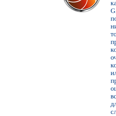
к
G
п
т
п
к
о
к
и
п
о
в
д
с