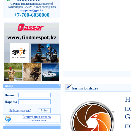
Служба поддержки пользователей
навигаторов GARMIN (без выходных)
support@gps.kz
+7-700-6030000
ВХОД
Garmin BirdsEye
Логин:
Н
Пароль:
п
Забыли пароль?
G
Регистрация нового
пользователя
п