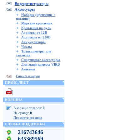
Видеорегистраторы
Аксессуары
Наборы (крепление +
питание)
Морские крепления
Крепления на руль
Адаперы от 12В
Адаптеры от 220В
Аккумуляторы
Чехлы
Трансдьюсеры для
эхолотов
Спортивные аксессуары
Для экшн-камеры VIRB
Антенны
Список товаров
ПРАЙС ЛИСТ
КОРЗИНА
В корзине товаров:
0
На сумму:
0
Просмотр корзины
СЛУЖБА ПОДДЕРЖКИ
216743646
635369569