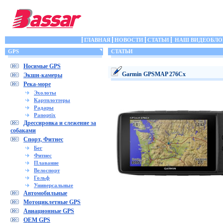
ГЛАВНАЯ
НОВОСТИ
СТАТЬИ
НАШ ВИДЕОБЛО
GPS
СТАТЬИ
Носимые GPS
Garmin GPSMAP 276Cx
Экшн-камеры
Река-море
Эхолоты
Картплоттеры
Радары
Panoptix
Дрессировка и слежение за
собаками
Спорт, Фитнес
Бег
Фитнес
Плавание
Велоспорт
Гольф
Универсальные
Автомобильные
Мотоциклетные GPS
Авиационные GPS
OEM GPS