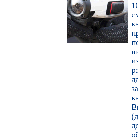
1
с
к
п
в
и
р
д
з
к
В
(
д
о