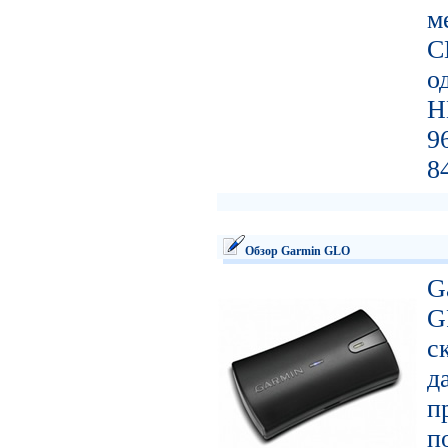
м
C
о
H
9
8
Обзор Garmin GLO
G
G
с
д
п
п