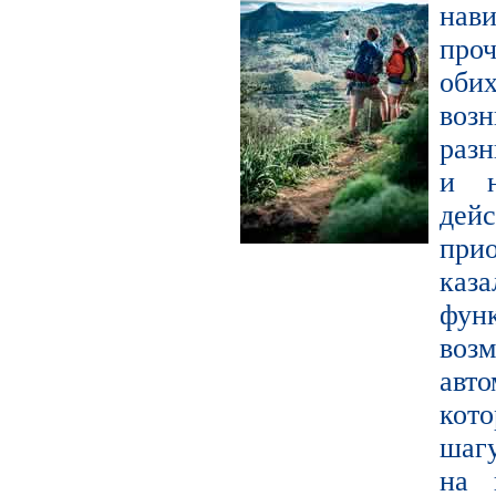
нав
про
оби
воз
раз
и н
де
прио
каза
фун
во
авт
кот
шагу
на 