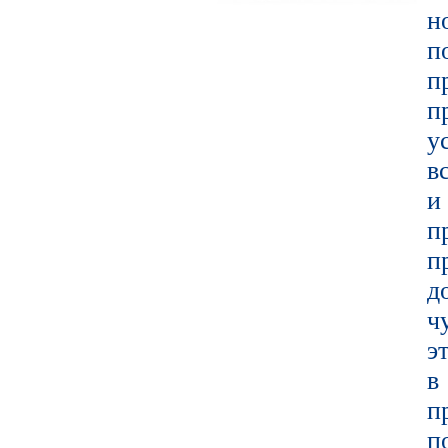
н
п
п
у
в
и
п
п
д
ч
э
в
п
п