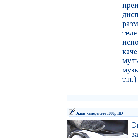
пре
ди
ра
тел
исп
кач
муль
муз
т.п.
Экшн-камера true 1080p HD
Э
з