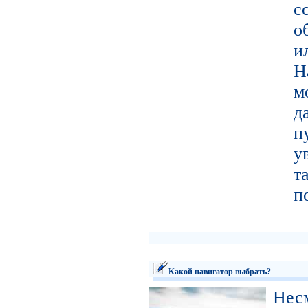
с
о
и
Н
м
д
п
у
т
п
Какой навигатор выбрать?
Не