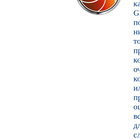
к
G
п
т
п
к
о
к
и
п
о
в
д
с