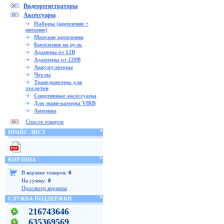
Видеорегистраторы
Аксессуары
Наборы (крепление +
питание)
Морские крепления
Крепления на руль
Адаперы от 12В
Адаптеры от 220В
Аккумуляторы
Чехлы
Трансдьюсеры для
эхолотов
Спортивные аксессуары
Для экшн-камеры VIRB
Антенны
Список товаров
ПРАЙС ЛИСТ
КОРЗИНА
В корзине товаров:
0
На сумму:
0
Просмотр корзины
СЛУЖБА ПОДДЕРЖКИ
216743646
635369569