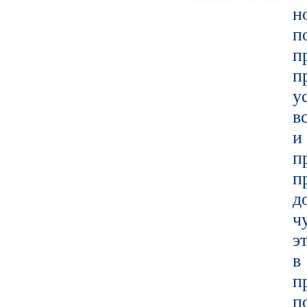
н
п
п
у
в
и
п
п
д
ч
э
в
п
п