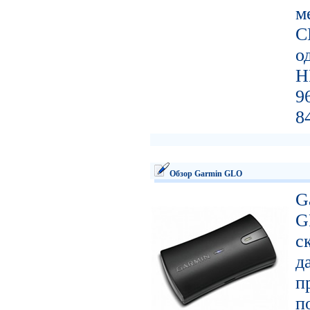
м
C
о
H
9
8
Обзор Garmin GLO
G
G
с
д
п
п