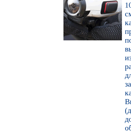
1
с
к
п
в
и
р
д
з
к
В
(
д
о