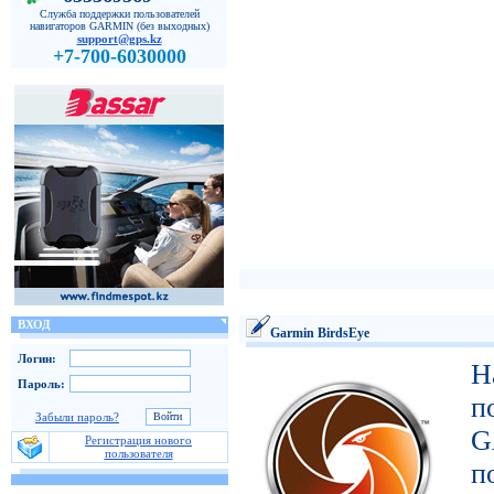
Служба поддержки пользователей
навигаторов GARMIN (без выходных)
support@gps.kz
+7-700-6030000
ВХОД
Garmin BirdsEye
Логин:
Н
Пароль:
п
Забыли пароль?
G
Регистрация нового
пользователя
п