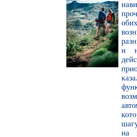
нав
про
оби
воз
раз
и н
де
прио
каза
фун
во
авт
кот
шагу
на 