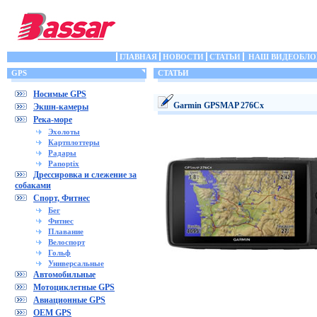
ГЛАВНАЯ
НОВОСТИ
СТАТЬИ
НАШ ВИДЕОБЛО
GPS
СТАТЬИ
Носимые GPS
Garmin GPSMAP 276Cx
Экшн-камеры
Река-море
Эхолоты
Картплоттеры
Радары
Panoptix
Дрессировка и слежение за
собаками
Спорт, Фитнес
Бег
Фитнес
Плавание
Велоспорт
Гольф
Универсальные
Автомобильные
Мотоциклетные GPS
Авиационные GPS
OEM GPS