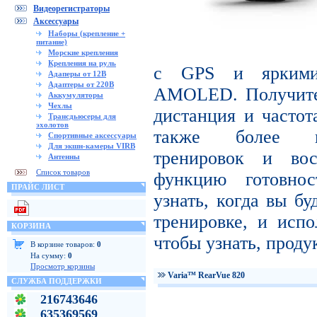
Видеорегистраторы
Аксессуары
Наборы (крепление +
питание)
Морские крепления
Крепления на руль
с GPS и яркими
Адаперы от 12В
Адаптеры от 220В
AMOLED. Получите 
Аккумуляторы
Чехлы
дистанция и частот
Трансдьюсеры для
эхолотов
также более пр
Спортивные аксессуары
Для экшн-камеры VIRB
тренировок и вос
Антенны
Список товаров
функцию готовнос
ПРАЙС ЛИСТ
узнать, когда вы бу
тренировке, и испо
КОРЗИНА
чтобы узнать, проду
В корзине товаров:
0
На сумму:
0
Просмотр корзины
Varia™ RearVue 820
СЛУЖБА ПОДДЕРЖКИ
216743646
635369569