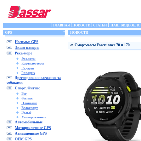
ГЛАВНАЯ
НОВОСТИ
СТАТЬИ
НАШ ВИДЕОБЛО
GPS
НОВОСТИ
Носимые GPS
Cмарт-часы Forerunner 70 и 170
Экшн-камеры
Река-море
Эхолоты
Картплоттеры
Радары
Panoptix
Дрессировка и слежение за
собаками
Спорт, Фитнес
Бег
Фитнес
Плавание
Велоспорт
Гольф
Универсальные
Автомобильные
Мотоциклетные GPS
Авиационные GPS
OEM GPS