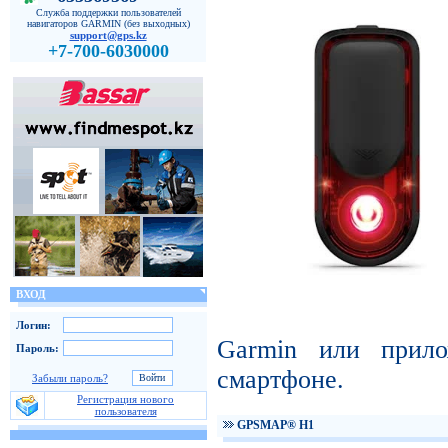
Служба поддержки пользователей
навигаторов GARMIN (без выходных)
support@gps.kz
+7-700-6030000
ВХОД
Логин:
Garmin или прил
Пароль:
смартфоне.
Забыли пароль?
Регистрация нового
пользователя
GPSMAP® H1