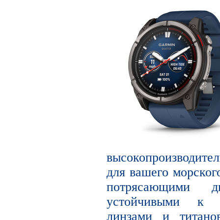
высокопроизводите
для вашего морског
потрясающими 
устойчивыми к 
линзами и титано