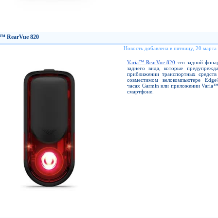
a™ RearVue 820
Новость добавлена в пятницу, 20 марта
Varia™ RearVue 820
это задний фонар
заднего вида, которые предупрежд
приближении транспортных средств
совместимом велокомпьютере Edge
часах Garmin или приложении Varia™
смартфоне.