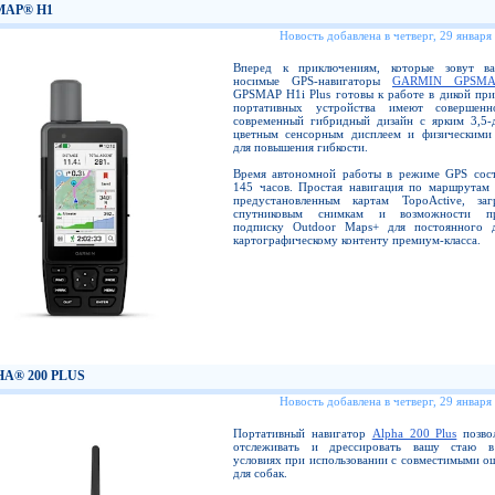
MAP® H1
Новость добавлена в четверг, 29 января
Вперед к приключениям, которые зовут в
носимые GPS-навигаторы
GARMIN GPSM
GPSMAP H1i Plus готовы к работе в дикой при
портативных устройства имеют совершенн
современный гибридный дизайн с ярким 3,5
цветным сенсорным дисплеем и физическими
для повышения гибкости.
Время автономной работы в режиме GPS сост
145 часов. Простая навигация по маршрутам 
предустановленным картам TopoActive, за
спутниковым снимкам и возможности пр
подписку Outdoor Maps+ для постоянного 
картографическому контенту премиум-класса.
A® 200 PLUS
Новость добавлена в четверг, 29 января
Портативный навигатор
Alpha 200 Plus
позвол
отслеживать и дрессировать вашу стаю в
условиях при использовании с совместимыми о
для собак.