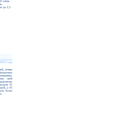
20 собак
ом
х до 2,5
 2025 года
ей, новые
ециально
нкциями,
ять свой
здоровому
модель 41
дней, а 45
ить более
е.