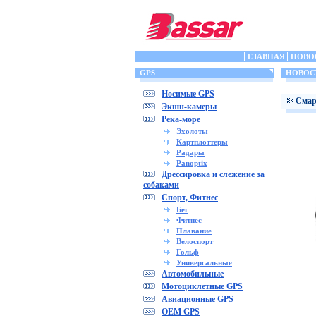
ГЛАВНАЯ
НОВО
GPS
НОВОС
Носимые GPS
Cмар
Экшн-камеры
Река-море
Эхолоты
Картплоттеры
Радары
Panoptix
Дрессировка и слежение за
собаками
Спорт, Фитнес
Бег
Фитнес
Плавание
Велоспорт
Гольф
Универсальные
Автомобильные
Мотоциклетные GPS
Авиационные GPS
OEM GPS