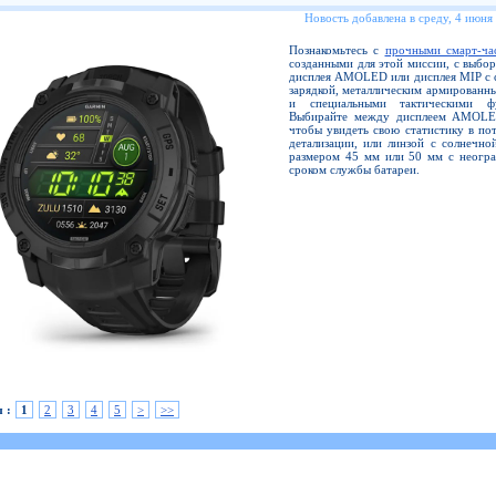
Новость добавлена в среду, 4 июня
Познакомьтесь с
прочными смарт-ча
созданными для этой миссии, с выбо
дисплея AMOLED или дисплея MIP с 
зарядкой, металлическим армированн
и специальными тактическими фу
Выбирайте между дисплеем AMOLE
чтобы увидеть свою статистику в по
детализации, или линзой с солнечно
размером 45 мм или 50 мм с неогр
сроком службы батареи.
 :
1
2
3
4
5
>
>>