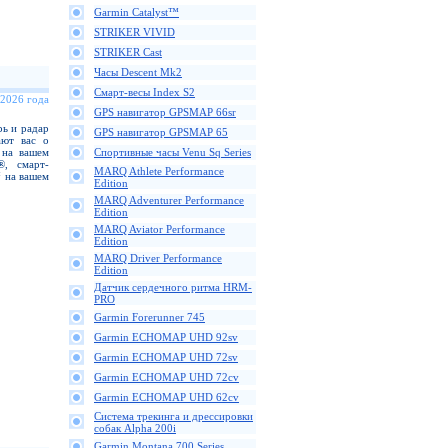
Garmin Catalyst™
STRIKER VIVID
STRIKER Cast
Часы Descent Mk2
Смарт-весы Index S2
 2026 года
GPS навигатор GPSMAP 66sr
ь и радар
GPS навигатор GPSMAP 65
ают вас о
 на вашем
Спортивные часы Venu Sq Series
®, смарт-
MARQ Athlete Performance
 на вашем
Edition
MARQ Adventurer Performance
Edition
MARQ Aviator Performance
Edition
MARQ Driver Performance
Edition
Датчик сердечного ритма HRM-
PRO
Garmin Forerunner 745
Garmin ECHOMAP UHD 92sv
Garmin ECHOMAP UHD 72sv
Garmin ECHOMAP UHD 72cv
Garmin ECHOMAP UHD 62cv
Cистема трекинга и дрессировки
собак Alpha 200i
Garmin Montana 700 Series