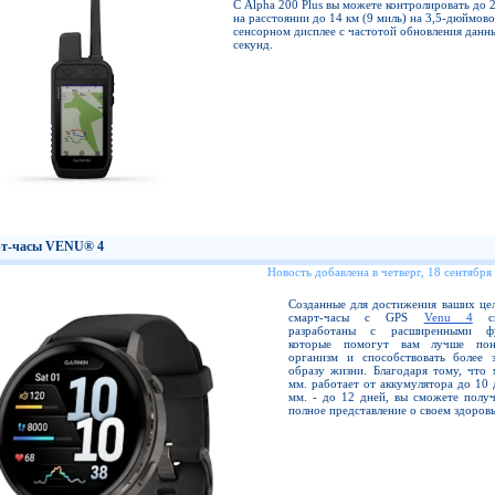
С Alpha 200 Plus вы можете контролировать до 
на расстоянии до 14 км (9 миль) на 3,5-дюймов
сенсорном дисплее с частотой обновления данны
секунд.
т-часы VENU® 4
Новость добавлена в четверг, 18 сентября
Созданные для достижения ваших цел
смарт-часы с GPS
Venu 4
сп
разработаны с расширенными фу
которые помогут вам лучше пон
организм и способствовать более 
образу жизни. Благодаря тому, что 
мм. работает от аккумулятора до 10 
мм. - до 12 дней, вы сможете получ
полное представление о своем здоровь