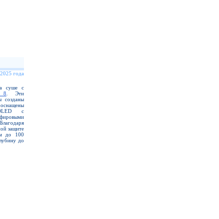
 2025 года
на суше с
 8
. Эти
ы созданы
 оснащены
MOLED с
фировыми
Благодаря
ой защите
ем до 100
лубину до