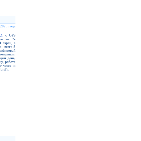
 2025 года
X1
с GPS
еем — 2-
 экран, а
 - всего 8
апфировой
нариком.
дый день,
ну, работе
т-часов и
rtFit.