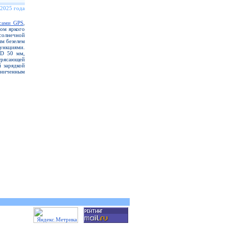
 2025 года
сами GPS
,
ром яркого
солнечной
ым безелем
нкциями.
D 50 мм,
трясающей
й зарядкой
аниченным