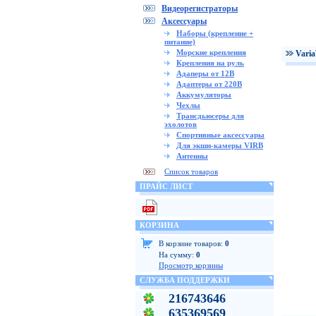
Видеорегистраторы
Аксессуары
Наборы (крепление +
питание)
Морские крепления
Vari
Крепления на руль
Адаперы от 12В
Адаптеры от 220В
Аккумуляторы
Чехлы
Трансдьюсеры для
эхолотов
Спортивные аксессуары
Для экшн-камеры VIRB
Антенны
Список товаров
ПРАЙС ЛИСТ
КОРЗИНА
В корзине товаров:
0
На сумму:
0
Просмотр корзины
СЛУЖБА ПОДДЕРЖКИ
216743646
635369569