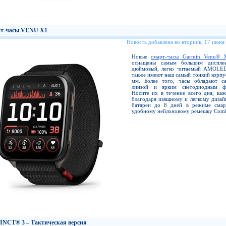
т-часы VENU X1
Новость добавлена во вторник, 17 июня
Новые
смарт-часы Garmin Venu® 
оснащены самым большим диспл
дюймовый, легко читаемый AMOLED
также имеют наш самый тонкий корпус
мм. Более того, часы обладают с
линзой и ярким светодиодным фо
Носите их в течение всего дня, каж
благодаря изящному и легкому дизай
батареи до 8 дней в режиме смар
удобному нейлоновому ремешку Comfo
INCT® 3 – Тактическая версия