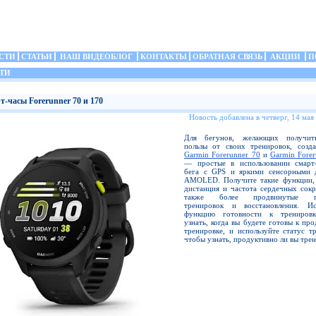
СТИ
СТАТЬИ
НАШ ВИДЕОБЛОГ
КОНТАКТЫ
ОБРАТНАЯ СВЯЗЬ
АКЦИИ
П
ТИ
т-часы Forerunner 70 и 170
Новость добавлена в четверг, 14 мая
Для бегунов, желающих получит
пользы от своих тренировок, созд
Garmin Forerunner 70
и
Garmin Fore
— простые в использовании смарт
бега с GPS и яркими сенсорными 
AMOLED. Получите такие функции, 
дистанция и частота сердечных сокр
также более продвинутые по
тренировок и восстановления. Ис
функцию готовности к тренировк
узнать, когда вы будете готовы к пр
тренировке, и используйте статус т
чтобы узнать, продуктивно ли вы трен