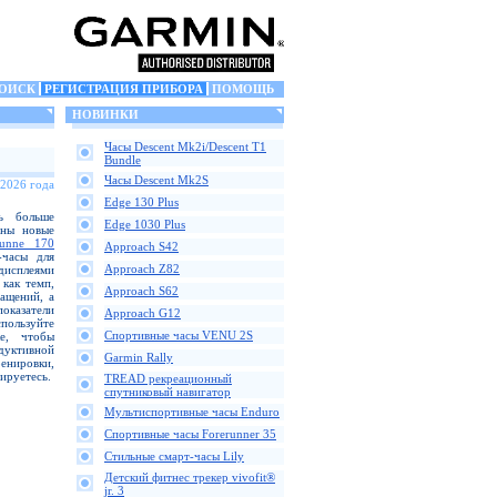
ОИСК
РЕГИСТРАЦИЯ ПРИБОРА
ПОМОЩЬ
НОВИНКИ
Часы Descent Mk2i/Descent T1
Bundle
Часы Descent Mk2S
 2026 года
Edge 130 Plus
ь больше
Edge 1030 Plus
аны новые
runne 170
Approach S42
-часы для
Approach Z82
дисплеями
как темп,
Approach S62
ащений, а
казатели
Approach G12
пользуйте
Спортивные часы VENU 2S
е, чтобы
одуктивной
Garmin Rally
ренировки,
ируетесь.
TREAD рекреационный
спутниковый навигатор
Мультиспортивные часы Enduro
Спортивные часы Forerunner 35
Стильные смарт-часы Lily
Детский фитнес трекер vivofit®
jr. 3