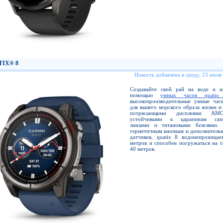
TIX® 8
Новость добавлена в среду, 23 июля
Создавайте свой рай на воде и 
помощью
умных часов quatix
высокопроизводительные умные час
для вашего морского образа жизни и
потрясающими дисплеями A
устойчивыми к царапинам сап
линзами и титановыми безелями. 
герметичным кнопкам и дополнительн
датчиков, quatix 8 водонепроница
метров и способен погружаться на г
40 метров.