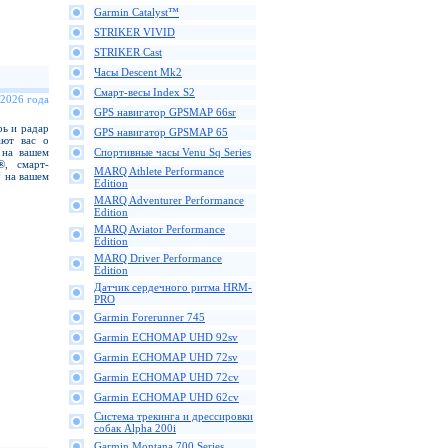
Garmin Catalyst™
STRIKER VIVID
STRIKER Cast
Часы Descent Mk2
Смарт-весы Index S2
 2026 года
GPS навигатор GPSMAP 66sr
ь и радар
GPS навигатор GPSMAP 65
ают вас о
 на вашем
Спортивные часы Venu Sq Series
®, смарт-
MARQ Athlete Performance
 на вашем
Edition
MARQ Adventurer Performance
Edition
MARQ Aviator Performance
Edition
MARQ Driver Performance
Edition
Датчик сердечного ритма HRM-
PRO
Garmin Forerunner 745
Garmin ECHOMAP UHD 92sv
Garmin ECHOMAP UHD 72sv
Garmin ECHOMAP UHD 72cv
Garmin ECHOMAP UHD 62cv
Cистема трекинга и дрессировки
собак Alpha 200i
Garmin Montana 700 Series