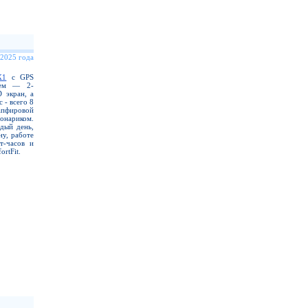
 2025 года
X1
с GPS
еем — 2-
 экран, а
 - всего 8
апфировой
нариком.
дый день,
ну, работе
т-часов и
rtFit.