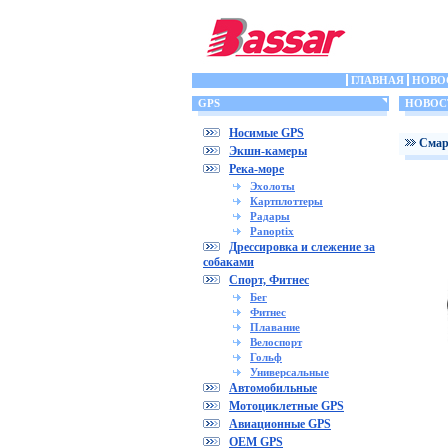
ГЛАВНАЯ
НОВО
GPS
НОВОС
Носимые GPS
Cмар
Экшн-камеры
Река-море
Эхолоты
Картплоттеры
Радары
Panoptix
Дрессировка и слежение за
собаками
Спорт, Фитнес
Бег
Фитнес
Плавание
Велоспорт
Гольф
Универсальные
Автомобильные
Мотоциклетные GPS
Авиационные GPS
OEM GPS