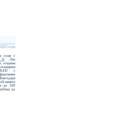
 2025 года
на суше с
 8
. Эти
ы созданы
 оснащены
MOLED с
фировыми
Благодаря
ой защите
ем до 100
лубину до