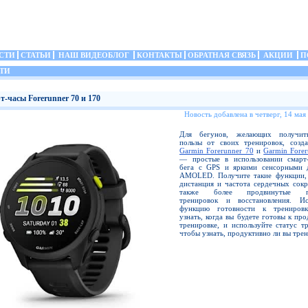
СТИ
СТАТЬИ
НАШ ВИДЕОБЛОГ
КОНТАКТЫ
ОБРАТНАЯ СВЯЗЬ
АКЦИИ
П
ТИ
т-часы Forerunner 70 и 170
Новость добавлена в четверг, 14 мая
Для бегунов, желающих получит
пользы от своих тренировок, созд
Garmin Forerunner 70
и
Garmin Fore
— простые в использовании смарт
бега с GPS и яркими сенсорными 
AMOLED. Получите такие функции, 
дистанция и частота сердечных сокр
также более продвинутые по
тренировок и восстановления. Ис
функцию готовности к тренировк
узнать, когда вы будете готовы к пр
тренировке, и используйте статус т
чтобы узнать, продуктивно ли вы трен