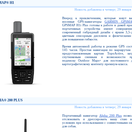
MAP® H1
Новость добавлена в четверг, 29 января
Вперед к приключениям, которые зовут в
носимые GPS-навигаторы
GARMIN GPSM
GPSMAP H1i Plus готовы к работе в дикой при
портативных устройства имеют совершенн
современный гибридный дизайн с ярким 3,5
цветным сенсорным дисплеем и физическими
для повышения гибкости.
Время автономной работы в режиме GPS сост
145 часов. Простая навигация по маршрутам 
предустановленным картам TopoActive, за
спутниковым снимкам и возможности пр
подписку Outdoor Maps+ для постоянного 
картографическому контенту премиум-класса.
A® 200 PLUS
Новость добавлена в четверг, 29 января
Портативный навигатор
Alpha 200 Plus
позвол
отслеживать и дрессировать вашу стаю в
условиях при использовании с совместимыми о
для собак.