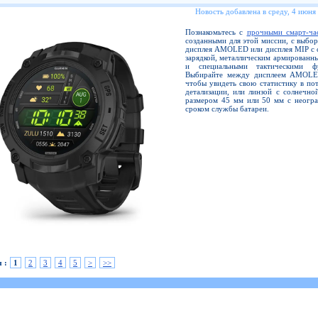
Новость добавлена в среду, 4 июня
Познакомьтесь с
прочными смарт-ча
созданными для этой миссии, с выбо
дисплея AMOLED или дисплея MIP с 
зарядкой, металлическим армированн
и специальными тактическими фу
Выбирайте между дисплеем AMOLE
чтобы увидеть свою статистику в по
детализации, или линзой с солнечно
размером 45 мм или 50 мм с неогр
сроком службы батареи.
 :
1
2
3
4
5
>
>>