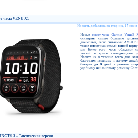
т-часы VENU X1
Новость добавлена во вторник, 17 июня
Новые
смарт-часы Garmin Venu® 
оснащены самым большим диспл
дюймовый, легко читаемый AMOLED
также имеют наш самый тонкий корпус
мм. Более того, часы обладают с
линзой и ярким светодиодным фо
Носите их в течение всего дня, каж
благодаря изящному и легкому дизай
батареи до 8 дней в режиме смар
удобному нейлоновому ремешку Comfo
INCT® 3 – Тактическая версия