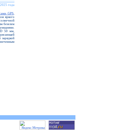
 2025 года
сами GPS
,
ром яркого
солнечной
ым безелем
нкциями.
D 50 мм,
трясающей
й зарядкой
аниченным