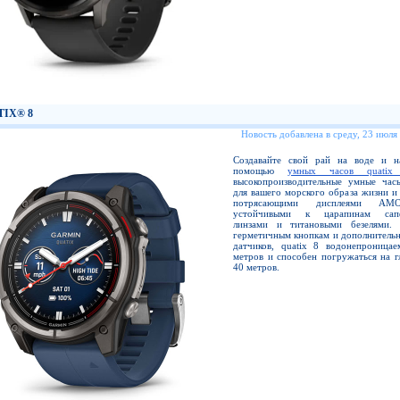
TIX® 8
Новость добавлена в среду, 23 июля
Создавайте свой рай на воде и 
помощью
умных часов quatix
высокопроизводительные умные час
для вашего морского образа жизни и
потрясающими дисплеями A
устойчивыми к царапинам сап
линзами и титановыми безелями. 
герметичным кнопкам и дополнительн
датчиков, quatix 8 водонепроница
метров и способен погружаться на г
40 метров.