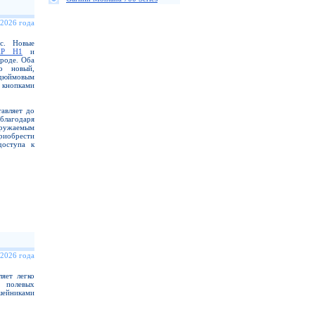
 2026 года
ас. Новые
AP H1
и
роде. Оба
о новый,
-дюймовым
 кнопками
авляет до
благодаря
гружаемым
иобрести
доступа к
 2026 года
яет легко
 полевых
шейниками