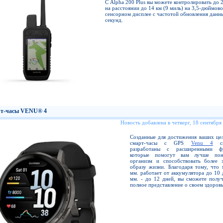
С Alpha 200 Plus вы можете контролировать до 
на расстоянии до 14 км (9 миль) на 3,5-дюймов
сенсорном дисплее с частотой обновления данны
секунд.
т-часы VENU® 4
Новость добавлена в четверг, 18 сентября
Созданные для достижения ваших цел
смарт-часы с GPS
Venu 4
сп
разработаны с расширенными фу
которые помогут вам лучше пон
организм и способствовать более 
образу жизни. Благодаря тому, что 
мм. работает от аккумулятора до 10 
мм. - до 12 дней, вы сможете получ
полное представление о своем здоровь