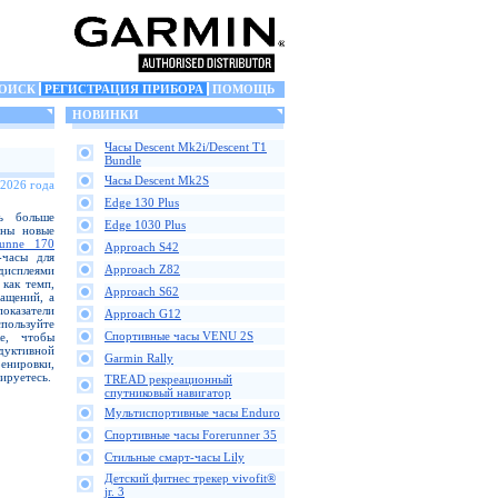
ОИСК
РЕГИСТРАЦИЯ ПРИБОРА
ПОМОЩЬ
НОВИНКИ
Часы Descent Mk2i/Descent T1
Bundle
Часы Descent Mk2S
 2026 года
Edge 130 Plus
ь больше
Edge 1030 Plus
аны новые
runne 170
Approach S42
-часы для
Approach Z82
дисплеями
как темп,
Approach S62
ащений, а
казатели
Approach G12
пользуйте
Спортивные часы VENU 2S
е, чтобы
одуктивной
Garmin Rally
ренировки,
ируетесь.
TREAD рекреационный
спутниковый навигатор
Мультиспортивные часы Enduro
Спортивные часы Forerunner 35
Стильные смарт-часы Lily
Детский фитнес трекер vivofit®
jr. 3