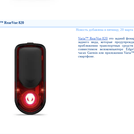
a™ RearVue 820
Новость добавлена в пятницу, 20 марта
Varia™ RearVue 820
это задний фонар
заднего вида, которые предупрежд
приближении транспортных средств
совместимом велокомпьютере Edge
часах Garmin или приложении Varia™
смартфоне.