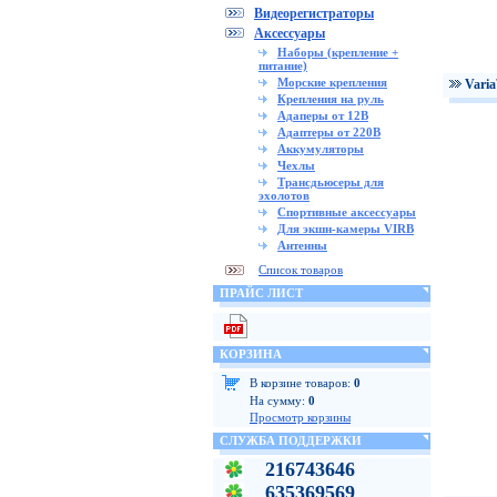
Видеорегистраторы
Аксессуары
Наборы (крепление +
питание)
Морские крепления
Vari
Крепления на руль
Адаперы от 12В
Адаптеры от 220В
Аккумуляторы
Чехлы
Трансдьюсеры для
эхолотов
Спортивные аксессуары
Для экшн-камеры VIRB
Антенны
Список товаров
ПРАЙС ЛИСТ
КОРЗИНА
В корзине товаров:
0
На сумму:
0
Просмотр корзины
СЛУЖБА ПОДДЕРЖКИ
216743646
635369569