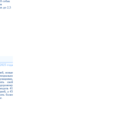
20 собак
ом
х до 2,5
 2025 года
ей, новые
ециально
нкциями,
ять свой
здоровому
модель 41
дней, а 45
ить более
е.