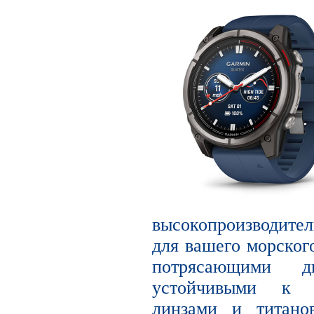
высокопроизводите
для вашего морског
потрясающими 
устойчивыми к 
линзами и титано