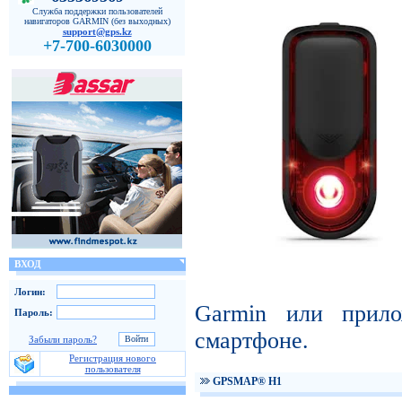
Служба поддержки пользователей
навигаторов GARMIN (без выходных)
support@gps.kz
+7-700-6030000
ВХОД
Логин:
Garmin или прил
Пароль:
смартфоне.
Забыли пароль?
Регистрация нового
пользователя
GPSMAP® H1