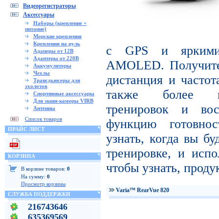
Видеорегистраторы
Аксессуары
Наборы (крепление +
питание)
Морские крепления
Крепления на руль
с GPS и яркими
Адаперы от 12В
Адаптеры от 220В
AMOLED. Получите 
Аккумуляторы
Чехлы
дистанция и частот
Трансдьюсеры для
эхолотов
также более пр
Спортивные аксессуары
Для экшн-камеры VIRB
тренировок и вос
Антенны
Список товаров
функцию готовнос
ПРАЙС ЛИСТ
узнать, когда вы бу
тренировке, и испо
КОРЗИНА
чтобы узнать, проду
В корзине товаров:
0
На сумму:
0
Просмотр корзины
Varia™ RearVue 820
СЛУЖБА ПОДДЕРЖКИ
216743646
635369569