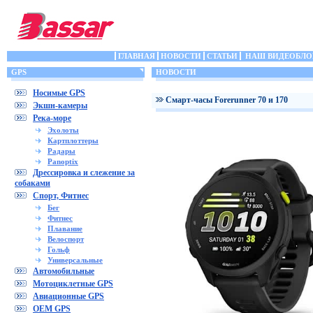
ГЛАВНАЯ
НОВОСТИ
СТАТЬИ
НАШ ВИДЕОБЛО
GPS
НОВОСТИ
Носимые GPS
Cмарт-часы Forerunner 70 и 170
Экшн-камеры
Река-море
Эхолоты
Картплоттеры
Радары
Panoptix
Дрессировка и слежение за
собаками
Спорт, Фитнес
Бег
Фитнес
Плавание
Велоспорт
Гольф
Универсальные
Автомобильные
Мотоциклетные GPS
Авиационные GPS
OEM GPS