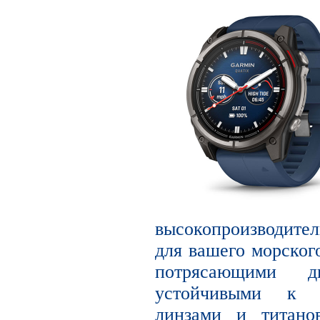
высокопроизводите
для вашего морског
потрясающими 
устойчивыми к 
линзами и титано