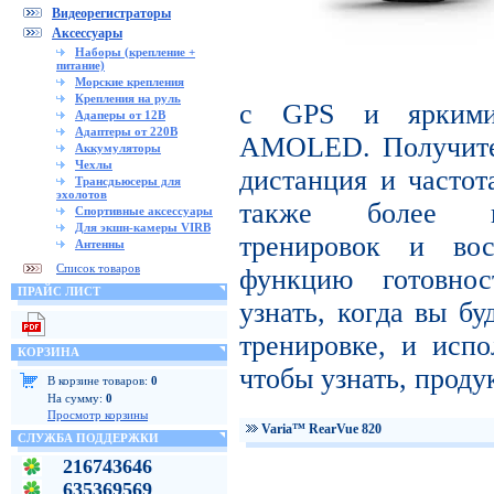
Видеорегистраторы
Аксессуары
Наборы (крепление +
питание)
Морские крепления
Крепления на руль
с GPS и яркими
Адаперы от 12В
Адаптеры от 220В
AMOLED. Получите 
Аккумуляторы
Чехлы
дистанция и частот
Трансдьюсеры для
эхолотов
также более пр
Спортивные аксессуары
Для экшн-камеры VIRB
тренировок и вос
Антенны
Список товаров
функцию готовнос
ПРАЙС ЛИСТ
узнать, когда вы бу
тренировке, и испо
КОРЗИНА
чтобы узнать, проду
В корзине товаров:
0
На сумму:
0
Просмотр корзины
Varia™ RearVue 820
СЛУЖБА ПОДДЕРЖКИ
216743646
635369569