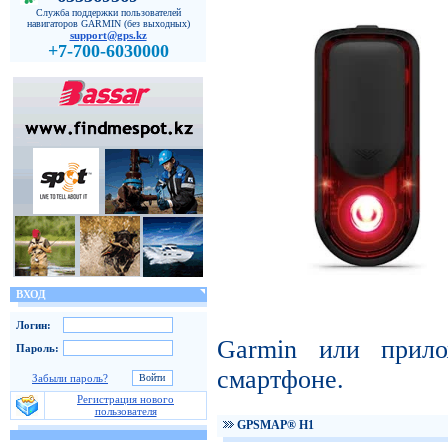
Служба поддержки пользователей
навигаторов GARMIN (без выходных)
support@gps.kz
+7-700-6030000
ВХОД
Логин:
Garmin или прил
Пароль:
смартфоне.
Забыли пароль?
Регистрация нового
пользователя
GPSMAP® H1