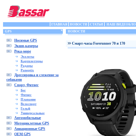
ГЛАВНАЯ
НОВОСТИ
СТАТЬИ
НАШ ВИДЕОБЛО
GPS
НОВОСТИ
Носимые GPS
Cмарт-часы Forerunner 70 и 170
Экшн-камеры
Река-море
Эхолоты
Картплоттеры
Радары
Panoptix
Дрессировка и слежение за
собаками
Спорт, Фитнес
Бег
Фитнес
Плавание
Велоспорт
Гольф
Универсальные
Автомобильные
Мотоциклетные GPS
Авиационные GPS
OEM GPS