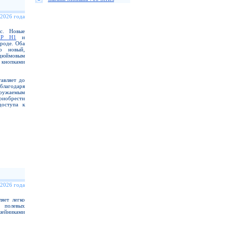
 2026 года
ас. Новые
AP H1
и
роде. Оба
о новый,
-дюймовым
 кнопками
авляет до
благодаря
гружаемым
иобрести
доступа к
 2026 года
яет легко
 полевых
шейниками