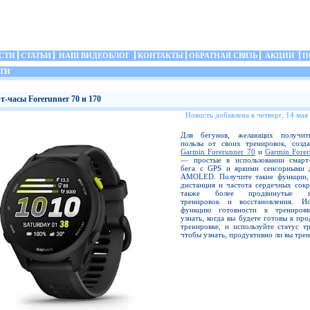
СТИ
СТАТЬИ
НАШ ВИДЕОБЛОГ
КОНТАКТЫ
ОБРАТНАЯ СВЯЗЬ
АКЦИИ
П
ТИ
т-часы Forerunner 70 и 170
Новость добавлена в четверг, 14 мая
Для бегунов, желающих получит
пользы от своих тренировок, созд
Garmin Forerunner 70
и
Garmin Fore
— простые в использовании смарт
бега с GPS и яркими сенсорными 
AMOLED. Получите такие функции, 
дистанция и частота сердечных сокр
также более продвинутые по
тренировок и восстановления. Ис
функцию готовности к тренировк
узнать, когда вы будете готовы к пр
тренировке, и используйте статус т
чтобы узнать, продуктивно ли вы трен