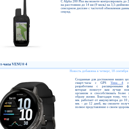
С Alpha 200 Plus вы можете контролировать до 
на расстоянии до 14 км (9 миль) на 3,5-дюймов
сенсорном дисплее с частотой обновления данны
секунд.
т-часы VENU® 4
Новость добавлена в четверг, 18 сентября
Созданные для достижения ваших цел
смарт-часы с GPS
Venu 4
сп
разработаны с расширенными фу
которые помогут вам лучше пон
организм и способствовать более 
образу жизни. Благодаря тому, что 
мм. работает от аккумулятора до 10 
мм. - до 12 дней, вы сможете получ
полное представление о своем здоровь