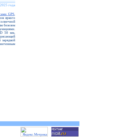
 2025 года
сами GPS
,
ром яркого
солнечной
ым безелем
нкциями.
D 50 мм,
трясающей
й зарядкой
аниченным