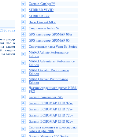
Garmin Catalyst™
STRIKER VIVID
STRIKER Cast
Часы Descent Mk2
Смарт-весы Index S2
 2026 года
GPS навигатор GPSMAP 66sr
ь и радар
GPS навигатор GPSMAP 65
ают вас о
 на вашем
Спортивные часы Venu Sq Series
®, смарт-
MARQ Athlete Performance
 на вашем
Edition
MARQ Adventurer Performance
Edition
MARQ Aviator Performance
Edition
MARQ Driver Performance
Edition
Датчик сердечного ритма HRM-
PRO
Garmin Forerunner 745
Garmin ECHOMAP UHD 92sv
Garmin ECHOMAP UHD 72sv
Garmin ECHOMAP UHD 72cv
Garmin ECHOMAP UHD 62cv
Cистема трекинга и дрессировки
собак Alpha 200i
Garmin Montana 700 Series