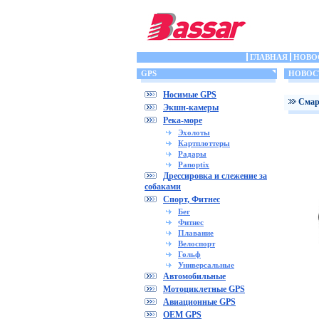
ГЛАВНАЯ
НОВО
GPS
НОВОС
Носимые GPS
Cмар
Экшн-камеры
Река-море
Эхолоты
Картплоттеры
Радары
Panoptix
Дрессировка и слежение за
собаками
Спорт, Фитнес
Бег
Фитнес
Плавание
Велоспорт
Гольф
Универсальные
Автомобильные
Мотоциклетные GPS
Авиационные GPS
OEM GPS