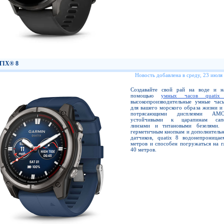
TIX® 8
Новость добавлена в среду, 23 июля
Создавайте свой рай на воде и 
помощью
умных часов quatix
высокопроизводительные умные час
для вашего морского образа жизни и
потрясающими дисплеями A
устойчивыми к царапинам сап
линзами и титановыми безелями. 
герметичным кнопкам и дополнительн
датчиков, quatix 8 водонепроница
метров и способен погружаться на г
40 метров.