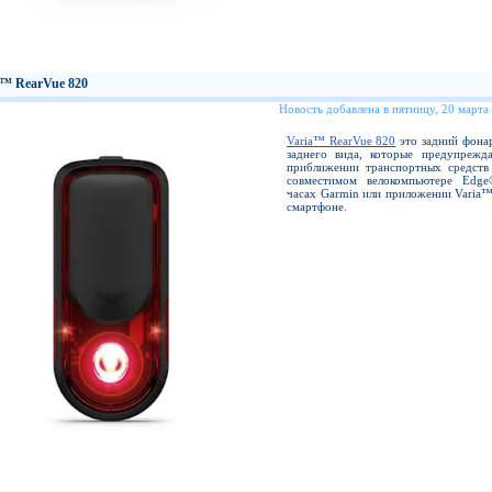
a™ RearVue 820
Новость добавлена в пятницу, 20 марта
Varia™ RearVue 820
это задний фонар
заднего вида, которые предупрежд
приближении транспортных средств
совместимом велокомпьютере Edge
часах Garmin или приложении Varia™
смартфоне.