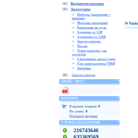
Видеорегистраторы
Аксессуары
Наборы (крепление +
питание)
Морские крепления
Vari
Крепления на руль
Адаперы от 12В
Адаптеры от 220В
Аккумуляторы
Чехлы
Трансдьюсеры для
эхолотов
Спортивные аксессуары
Для экшн-камеры VIRB
Антенны
Список товаров
ПРАЙС ЛИСТ
КОРЗИНА
В корзине товаров:
0
На сумму:
0
Просмотр корзины
СЛУЖБА ПОДДЕРЖКИ
216743646
635369569