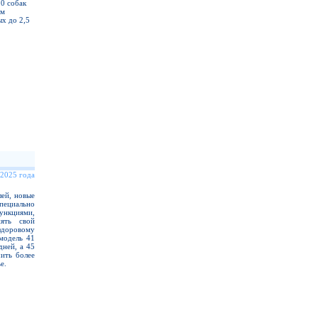
20 собак
ом
х до 2,5
 2025 года
ей, новые
ециально
нкциями,
ять свой
здоровому
модель 41
дней, а 45
ить более
е.