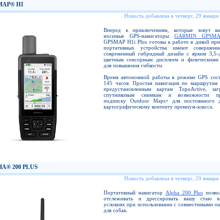
MAP® H1
Новость добавлена в четверг, 29 января
Вперед к приключениям, которые зовут в
носимые GPS-навигаторы
GARMIN GPSM
GPSMAP H1i Plus готовы к работе в дикой при
портативных устройства имеют совершенн
современный гибридный дизайн с ярким 3,5
цветным сенсорным дисплеем и физическими
для повышения гибкости.
Время автономной работы в режиме GPS сост
145 часов. Простая навигация по маршрутам 
предустановленным картам TopoActive, за
спутниковым снимкам и возможности пр
подписку Outdoor Maps+ для постоянного 
картографическому контенту премиум-класса.
A® 200 PLUS
Новость добавлена в четверг, 29 января
Портативный навигатор
Alpha 200 Plus
позвол
отслеживать и дрессировать вашу стаю в
условиях при использовании с совместимыми о
для собак.