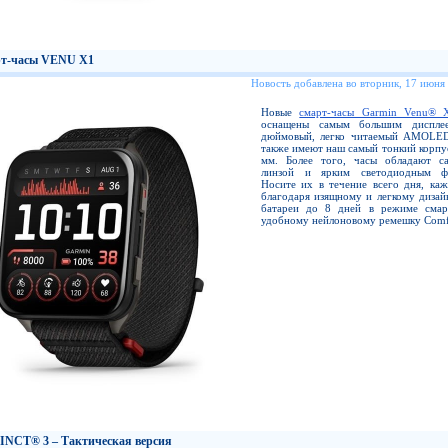
т-часы VENU X1
Новость добавлена во вторник, 17 июня
Новые
смарт-часы Garmin Venu® 
оснащены самым большим диспл
дюймовый, легко читаемый AMOLED
также имеют наш самый тонкий корпус
мм. Более того, часы обладают с
линзой и ярким светодиодным фо
Носите их в течение всего дня, каж
благодаря изящному и легкому дизай
батареи до 8 дней в режиме смар
удобному нейлоновому ремешку Comfo
INCT® 3 – Тактическая версия