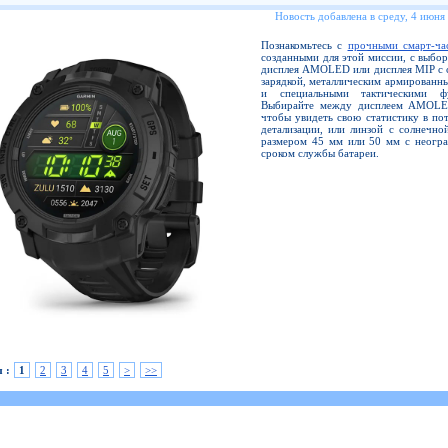
Новость добавлена в среду, 4 июня
Познакомьтесь с
прочными смарт-ча
созданными для этой миссии, с выбо
дисплея AMOLED или дисплея MIP с 
зарядкой, металлическим армированн
и специальными тактическими фу
Выбирайте между дисплеем AMOLE
чтобы увидеть свою статистику в по
детализации, или линзой с солнечно
размером 45 мм или 50 мм с неогр
сроком службы батареи.
 :
1
2
3
4
5
>
>>