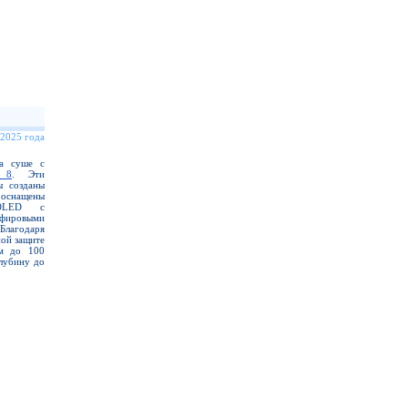
 2025 года
на суше с
 8
. Эти
ы созданы
 оснащены
MOLED с
фировыми
Благодаря
ой защите
ем до 100
лубину до