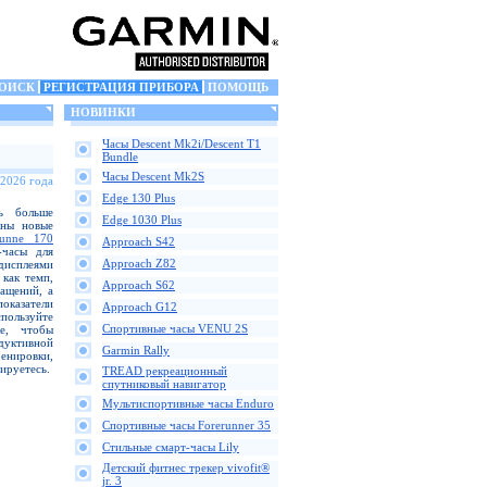
ОИСК
РЕГИСТРАЦИЯ ПРИБОРА
ПОМОЩЬ
НОВИНКИ
Часы Descent Mk2i/Descent T1
Bundle
Часы Descent Mk2S
 2026 года
Edge 130 Plus
ь больше
Edge 1030 Plus
аны новые
runne 170
Approach S42
-часы для
Approach Z82
дисплеями
как темп,
Approach S62
ащений, а
казатели
Approach G12
пользуйте
Спортивные часы VENU 2S
е, чтобы
одуктивной
Garmin Rally
ренировки,
ируетесь.
TREAD рекреационный
спутниковый навигатор
Мультиспортивные часы Enduro
Спортивные часы Forerunner 35
Стильные смарт-часы Lily
Детский фитнес трекер vivofit®
jr. 3