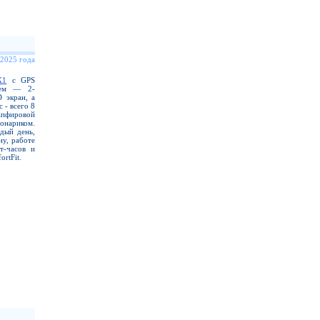
 2025 года
X1
с GPS
еем — 2-
 экран, а
 - всего 8
апфировой
нариком.
дый день,
ну, работе
т-часов и
rtFit.