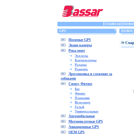
ГЛАВНАЯ
НОВО
GPS
НОВОС
Носимые GPS
Cмар
Экшн-камеры
Река-море
Эхолоты
Картплоттеры
Радары
Panoptix
Дрессировка и слежение за
собаками
Спорт, Фитнес
Бег
Фитнес
Плавание
Велоспорт
Гольф
Универсальные
Автомобильные
Мотоциклетные GPS
Авиационные GPS
OEM GPS