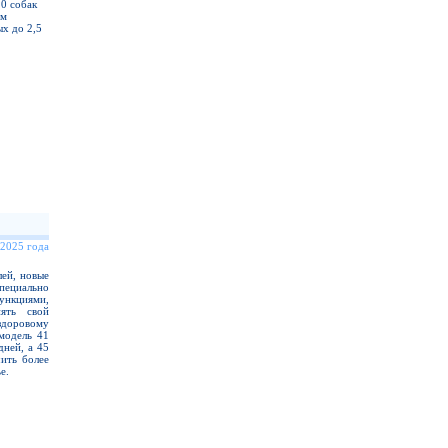
20 собак
ом
х до 2,5
 2025 года
ей, новые
ециально
нкциями,
ять свой
здоровому
модель 41
дней, а 45
ить более
е.