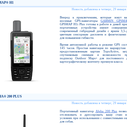
MAP® H1
Новость добавлена в четверг, 29 января
Вперед к приключениям, которые зовут в
носимые GPS-навигаторы
GARMIN GPSM
GPSMAP H1i Plus готовы к работе в дикой при
портативных устройства имеют совершенн
современный гибридный дизайн с ярким 3,5
цветным сенсорным дисплеем и физическими
для повышения гибкости.
Время автономной работы в режиме GPS сост
145 часов. Простая навигация по маршрутам 
предустановленным картам TopoActive, за
спутниковым снимкам и возможности пр
подписку Outdoor Maps+ для постоянного 
картографическому контенту премиум-класса.
A® 200 PLUS
Новость добавлена в четверг, 29 января
Портативный навигатор
Alpha 200 Plus
позвол
отслеживать и дрессировать вашу стаю в
условиях при использовании с совместимыми о
для собак.