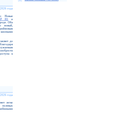
 2026 года
ас. Новые
AP H1
и
роде. Оба
о новый,
-дюймовым
 кнопками
авляет до
благодаря
гружаемым
иобрести
доступа к
 2026 года
яет легко
 полевых
шейниками