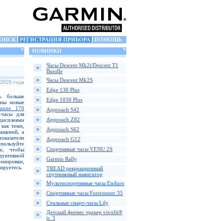
ОИСК
РЕГИСТРАЦИЯ ПРИБОРА
ПОМОЩЬ
НОВИНКИ
Часы Descent Mk2i/Descent T1
Bundle
Часы Descent Mk2S
 2026 года
Edge 130 Plus
ь больше
Edge 1030 Plus
аны новые
runne 170
Approach S42
-часы для
Approach Z82
дисплеями
как темп,
Approach S62
ащений, а
казатели
Approach G12
пользуйте
Спортивные часы VENU 2S
е, чтобы
одуктивной
Garmin Rally
ренировки,
ируетесь.
TREAD рекреационный
спутниковый навигатор
Мультиспортивные часы Enduro
Спортивные часы Forerunner 35
Стильные смарт-часы Lily
Детский фитнес трекер vivofit®
jr. 3