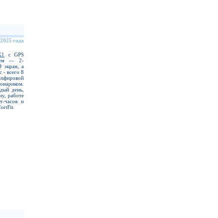
 2025 года
X1
с GPS
еем — 2-
 экран, а
 - всего 8
апфировой
нариком.
дый день,
ну, работе
т-часов и
rtFit.