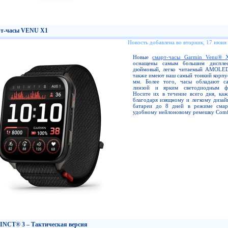
т-часы VENU X1
Новость добавлена во вторник, 17 июня
Новые
смарт-часы Garmin Venu® 
оснащены самым большим диспл
дюймовый, легко читаемый AMOLED
также имеют наш самый тонкий корпус
мм. Более того, часы обладают с
линзой и ярким светодиодным фо
Носите их в течение всего дня, каж
благодаря изящному и легкому дизай
батареи до 8 дней в режиме смар
удобному нейлоновому ремешку Comfo
INCT® 3 – Тактическая версия