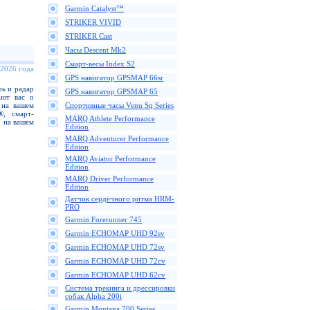
Garmin Catalyst™
STRIKER VIVID
STRIKER Cast
Часы Descent Mk2
Смарт-весы Index S2
 2026 года
GPS навигатор GPSMAP 66sr
ь и радар
GPS навигатор GPSMAP 65
ают вас о
 на вашем
Спортивные часы Venu Sq Series
®, смарт-
MARQ Athlete Performance
 на вашем
Edition
MARQ Adventurer Performance
Edition
MARQ Aviator Performance
Edition
MARQ Driver Performance
Edition
Датчик сердечного ритма HRM-
PRO
Garmin Forerunner 745
Garmin ECHOMAP UHD 92sv
Garmin ECHOMAP UHD 72sv
Garmin ECHOMAP UHD 72cv
Garmin ECHOMAP UHD 62cv
Cистема трекинга и дрессировки
собак Alpha 200i
Garmin Montana 700 Series