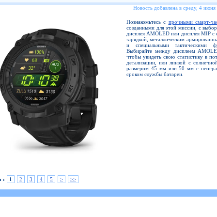
Новость добавлена в среду, 4 июня
Познакомьтесь с
прочными смарт-ча
созданными для этой миссии, с выбо
дисплея AMOLED или дисплея MIP с 
зарядкой, металлическим армированн
и специальными тактическими фу
Выбирайте между дисплеем AMOLE
чтобы увидеть свою статистику в по
детализации, или линзой с солнечно
размером 45 мм или 50 мм с неогр
сроком службы батареи.
 :
1
2
3
4
5
>
>>