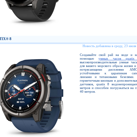
TIX® 8
Новость добавлена в среду, 23 июля
Создавайте свой рай на воде и 
помощью
умных часов quatix
высокопроизводительные умные час
для вашего морского образа жизни и
потрясающими дисплеями A
устойчивыми к царапинам сап
линзами и титановыми безелями. 
герметичным кнопкам и дополнительн
датчиков, quatix 8 водонепроница
метров и способен погружаться на г
40 метров.