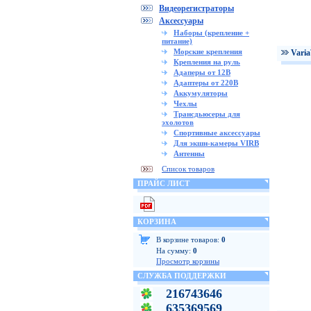
Видеорегистраторы
Аксессуары
Наборы (крепление +
питание)
Морские крепления
Vari
Крепления на руль
Адаперы от 12В
Адаптеры от 220В
Аккумуляторы
Чехлы
Трансдьюсеры для
эхолотов
Спортивные аксессуары
Для экшн-камеры VIRB
Антенны
Список товаров
ПРАЙС ЛИСТ
КОРЗИНА
В корзине товаров:
0
На сумму:
0
Просмотр корзины
СЛУЖБА ПОДДЕРЖКИ
216743646
635369569