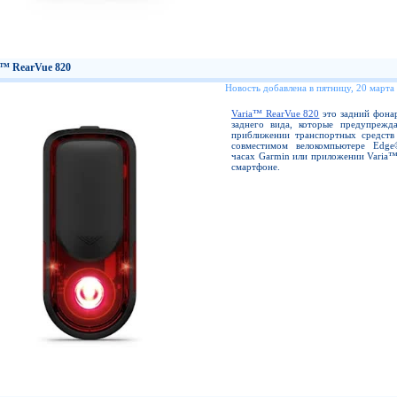
a™ RearVue 820
Новость добавлена в пятницу, 20 марта
Varia™ RearVue 820
это задний фонар
заднего вида, которые предупрежд
приближении транспортных средств
совместимом велокомпьютере Edge
часах Garmin или приложении Varia™
смартфоне.