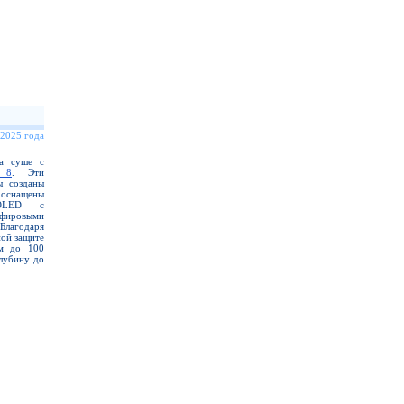
 2025 года
на суше с
 8
. Эти
ы созданы
 оснащены
MOLED с
фировыми
Благодаря
ой защите
ем до 100
лубину до