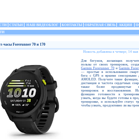
СТИ
СТАТЬИ
НАШ ВИДЕОБЛОГ
КОНТАКТЫ
ОБРАТНАЯ СВЯЗЬ
АКЦИИ
П
ТИ
т-часы Forerunner 70 и 170
Новость добавлена в четверг, 14 мая
Для бегунов, желающих получит
пользы от своих тренировок, созд
Garmin Forerunner 70
и
Garmin Fore
— простые в использовании смарт
бега с GPS и яркими сенсорными 
AMOLED. Получите такие функции, 
дистанция и частота сердечных сокр
также более продвинутые по
тренировок и восстановления. Ис
функцию готовности к тренировк
узнать, когда вы будете готовы к пр
тренировке, и используйте статус т
чтобы узнать, продуктивно ли вы трен