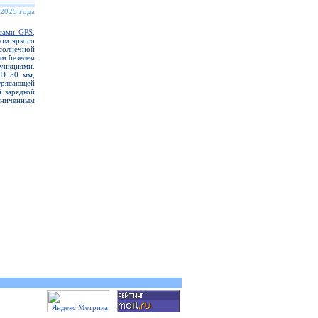
 2025 года
сами GPS
,
ром яркого
солнечной
ым безелем
нкциями.
D 50 мм,
трясающей
й зарядкой
аниченным