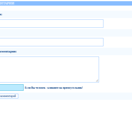
НТАРИИ
я:
мментария:
век!
Если Вы человек - кликните на прямоугольник!