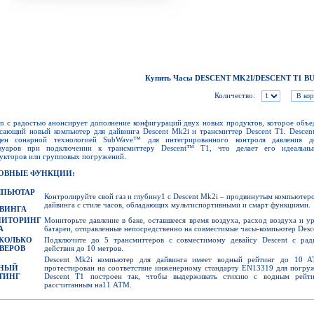
Купить Часы DESCENT MK2I/DESCENT T1 B
Количество:
n с радостью анонсирует дополнение конфигураций двух новых продуктов, которое объе
сающий новый компьютер для дайвинга Descent Mk2i и трансмиттер Descent T1. Descen
щен сонарной технологией SubWave™ для интегрированного контроля давления 
рвуаров при подключении к трансмиттеру Descent™ T1, что делает его идеальн
укторов или групповых погружений.
ОВНЫЕ ФУНКЦИИ:
ПЬЮТАР
Контролируйте свой газ и глубину1 с Descent Mk2i – продвинутым компьютер
дайвинга с стиле часов, обладающих мультиспортивными и смарт функциями.
ВИНГА
ИТОРИНГ
Мониторьте давление в баке, оставшееся время воздуха, расход воздуха и у
А
батареи, отправленные непосредственно на совместимые часы-компьютер Desc
КОЛЬКО
Подключите до 5 трансмиттеров с совместимому девайсу Descent с рад
ВЕРОВ
действия до 10 метров.
Descent Mk2i компьютер для дайвинга имеет водный рейтинг дo 10 
НЫЙ
протестирован на соответствие инженерному стандарту EN13319 для погру
ТИНГ
Descent T1 построен так, чтобы выдерживать стихию с водным рейти
рассчитанным на11 ATM.