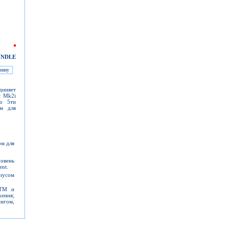
UNDLE
диняет
t Mk2i
до 5ти
ым для
ом для
ровень
ent.
иусом
ATM и
жения;
нгом,