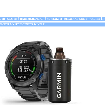
СТИ
СТАТЬИ
НАШ ВИДЕОБЛОГ
КОНТАКТЫ
ОБРАТНАЯ СВЯЗЬ
АКЦИИ
П
SCENT MK2I/DESCENT T1 BUNDLE