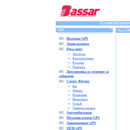
ГЛАВНАЯ
НОВО
GPS
Часы DE
Носимые GPS
Экшн-камеры
Река-море
Эхолоты
Картплоттеры
Радары
Panoptix
Дрессировка и слежение за
собаками
Спорт, Фитнес
Бег
Фитнес
Плавание
Велоспорт
Гольф
Универсальные
Автомобильные
Мотоциклетные GPS
Авиационные GPS
OEM GPS