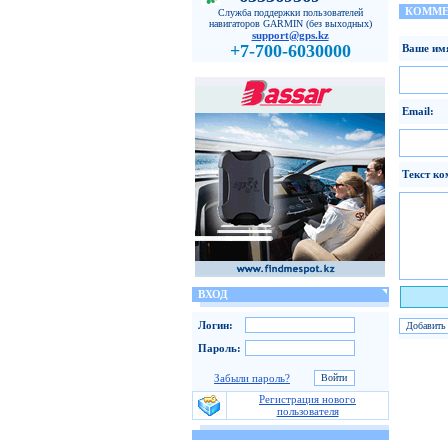
КОММЕ
Служба поддержки пользователей
навигаторов GARMIN (без выходных)
support@gps.kz
+7-700-6030000
Ваше им
Email:
Текст ко
ВХОД
Я чело
Логин:
Пароль:
Забыли пароль?
Регистрация нового
пользователя