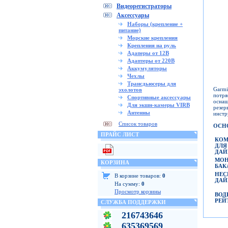
Видеорегистраторы
Аксессуары
Наборы (крепление +
питание)
Морские крепления
Крепления на руль
Адаперы от 12В
Адаптеры от 220В
Аккумуляторы
Чехлы
Трансдьюсеры для
Garmi
эхолотов
потря
Спортивные аксессуары
осна
Для экшн-камеры VIRB
резе
Антенны
инстр
Список товаров
ОСН
ПРАЙС ЛИСТ
КОМ
ДЛЯ
ДАЙ
МОН
КОРЗИНА
БАК
НЕС
В корзине товаров:
0
ДАЙ
На сумму:
0
Просмотр корзины
ВОД
РЕЙ
СЛУЖБА ПОДДЕРЖКИ
216743646
635369569