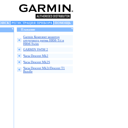
ОИСК
РЕГИСТРАЦИЯ ПРИБОРА
ПОМОЩЬ
Плавание
Garmin Комплект монитор
сердечного ритма HRM-Tri и
HRM-Swim
GARMIN SWIM 2
Часы Descent Mk2
Часы Descent Mk2S
Часы Descent Mk2i/Descent T1
Bundle