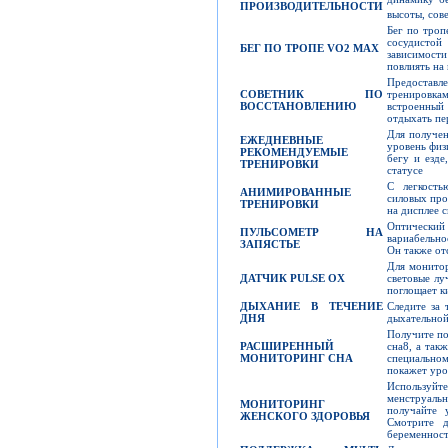
ПРОИЗВОДИТЕЛЬНОСТИ
высоты, сов
Бег по троп
сосудисто
БЕГ ПО ТРОПЕ
VO2 MAX
зависимости
повлиять на
Предоставл
СОВЕТНИК ПО
тренировка
ВОССТАНОВЛЕНИЮ
встроенный 
отдыхать п
Для получе
ЕЖЕДНЕВНЫЕ
уровень физ
РЕКОМЕНДУЕМЫЕ
бегу и езде
ТРЕНИРОВКИ
статусе
С легкость
АНИМИРОВАННЫЕ
силовых про
ТРЕНИРОВКИ
на дисплее 
Оптический 
ПУЛЬСОМЕТР НА
вариабельно
ЗАПЯСТЬЕ
Он также от
Для монитор
ДАТЧИК
PULSE OX
световые лу
поглощает к
ДЫХАНИЕ В ТЕЧЕНИЕ
Следите за 
ДНЯ
дыхательной
Получите по
РАСШИРЕННЫЙ
сна8, а так
МОНИТОРИНГ СНА
специально
покажет уро
Используй
менструаль
МОНИТОРИНГ
получайте 
ЖЕНСКОГО ЗДОРОВЬЯ
Смотрите д
беременност