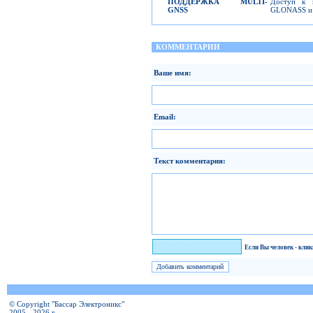
ПОДДЕРЖКА
MULTI-
Доступ к н
GNSS
GLONASS и G
КОММЕНТАРИИ
Ваше имя:
Email:
Текст комментария:
Я человек!
Если Вы человек - кли
© Copyright "Бассар Электроникс"
2005 - 2026 г.