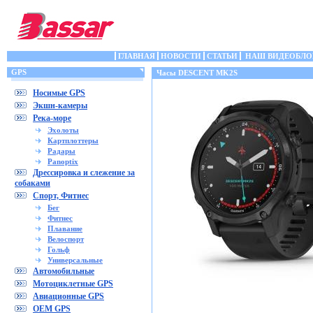
ГЛАВНАЯ
НОВОСТИ
СТАТЬИ
НАШ ВИДЕОБЛО
GPS
Часы DESCENT MK2S
Носимые GPS
Экшн-камеры
Река-море
Эхолоты
Картплоттеры
Радары
Panoptix
Дрессировка и слежение за
собаками
Спорт, Фитнес
Бег
Фитнес
Плавание
Велоспорт
Гольф
Универсальные
Автомобильные
Мотоциклетные GPS
Авиационные GPS
OEM GPS