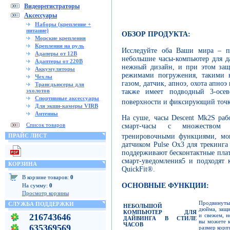
Видеорегистраторы
Аксессуары
Наборы (крепление +
питание)
ОБЗОР ПРОДУКТА:
Морские крепления
Крепления на руль
Исследуйте оба Ваши мира – п
Адаперы от 12В
небольшие часы-компьютер для д
Адаптеры от 220В
нежный дизайн, и при этом за
Аккумуляторы
режимами погружения, такими 
Чехлы
газом, датчик, апноэ, охота апно
Трансдьюсеры для
эхолотов
также имеет подводный 3-ос
Спортивные аксессуары
поверхности и фиксирующий точк
Для экшн-камеры VIRB
Антенны
На суше, часы Descent Mk2S ра
Список товаров
смарт-часы с множеством 
тренировочными функциями, мон
ПРАЙС ЛИСТ
датчиком Pulse Ox3 для трекинга
поддерживают бесконтактные пла
смарт-уведомления5 и подходят
КОРЗИНА
QuickFit®.
В корзине товаров:
0
ОСНОВНЫЕ ФУНКЦИИ:
На сумму:
0
Просмотр корзины
Продвинуты
СЛУЖБА ПОДДЕРЖКИ
НЕБОЛЬШОЙ
дюйма, защи
КОМПЬЮТЕР ДЛЯ
и свежем, 
216743646
ДАЙВИНГА В СТИЛЕ
вы можете 
ЧАСОВ
635369569
размер корп