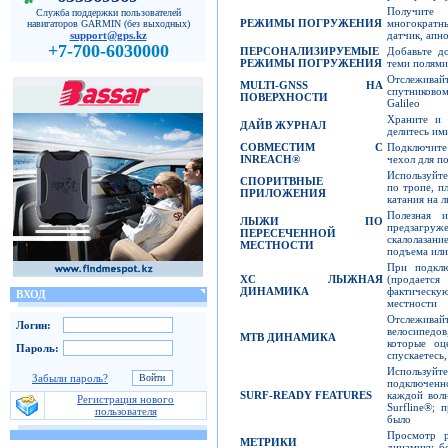
Получите 
Служба поддержки пользователей
РЕЖИМЫ ПОГРУЖЕНИЯ
многократн
навигаторов GARMIN (без выходных)
датчик, апн
support@gps.kz
+7-700-6030000
ПЕРСОНАЛИЗИРУЕМЫЕ
Добавьте д
РЕЖИМЫ ПОГРУЖЕНИЯ
теми полями
Отслеживай
MULTI-GNSS
НА
спутников
ПОВЕРХНОСТИ
Galileo
Храните и 
ДАЙВ ЖУРНАЛ
делитесь им
СОВМЕСТИМ С
Подключите
INREACH
®
чехол для п
Используйте
СПОРИТВНЫЕ
по тропе, п
ПРИЛОЖЕНИЯ
катания на 
Полезная 
ЛЫЖИ ПО
предзагру
ПЕРЕСЕЧЕННОЙ
скалолазани
МЕСТНОСТИ
подъема или
При подкл
XC
ЛЫЖНАЯ
(продается
ДИНАМИКА
фактическу
ВХОД
местности
Отслежива
Логин:
велосипедов
MTB
ДИНАМИКА
которые оц
Пароль:
спускаетесь
Используйте
Забыли пароль?
подключенн
SURF-READY FEATURES
каждой вол
Регистрация нового
Surfline®; 
пользователя
было
Просмотр р
МЕТРИКИ
динамику б