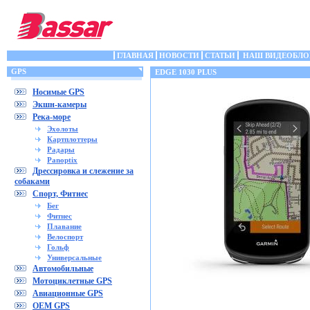
ГЛАВНАЯ
НОВОСТИ
СТАТЬИ
НАШ ВИДЕОБЛО
GPS
EDGE 1030 PLUS
Носимые GPS
Экшн-камеры
Река-море
Эхолоты
Картплоттеры
Радары
Panoptix
Дрессировка и слежение за
собаками
Спорт, Фитнес
Бег
Фитнес
Плавание
Велоспорт
Гольф
Универсальные
Автомобильные
Мотоциклетные GPS
Авиационные GPS
OEM GPS