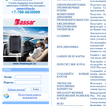
использовани
Служба поддержки пользователей
СИНХРОНИЗИРУЕМЫЕ
Получите сво
навигаторов GARMIN (без выходных)
ТРЕНИРОВОЧНЫЕ
с Garmin Co
support@gps.kz
ПЛАНЫ
приложений, 
+7-700-6030000
МОНИТОРИНГ
Получите б
ДИНАМИКИ
тренировки
ПРОИЗВОДИТЕЛЬНОСТИ1
тренировочну
ЕЖЕДНЕВНЫЕ
Получайте р
ПРЕДЛОЖЕНИЯ
физической п
ТРЕНИРОВОК
на Вашей тек
Автоматическ
CLIMBPRO
когда вы под
свои усилия и
Отслеживайт
показателей
MTB ДИНАМИКА
расстояние п
плавность спу
Гоняйте с пр
GARMIN ВЕЛО КАРТЫ
чем когда-либ
Чувствуйте с
ПЕРЕСЧЕТ ВНЕ КУРСА
исследуйте м
1030 Plus пок
ВХОД
Создавайте 
СОЗДАВАЙТЕ БОЛЬШЕ
нашем прило
КУРСОВ
платформы,
Логин:
синхронизиру
Пароль:
TRENDLINE
Используя 
ПОПУЛЯРНЫЕ
велосипедис
МАРШРУТЫ
самым прохо
Забыли пароль?
ПРЕДЗАГРУЖЕННЫЕ
Импортируйте
Регистрация нового
ПРИЛОЖЕНИЯ РАЗВИЛОК
Plus. Эти ма
пользователя
И ТРОП
чтобы помочь
Синхронизиру
ВЕЛО
фонарями, чт