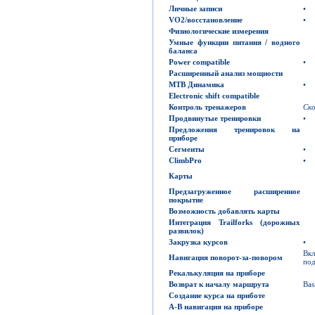
Личные записи
•
VO2/
восстановление
•
Физиологические измерения
Умные функции питания / водного
баланса
Power compatible
•
Расширенный анализ мощности
MTB
Динамика
•
Electronic shift compatible
Контроль тренажеров
Ск
Продвинутые тренировки
•
Предложения тренировок на
приборе
Сегменты
•
ClimbPro
•
Карты
Предзагруженное расширенное
покрытие
Возможность добавлять карты
Интеграция
Trailforks
(дорожных
развилок)
Закрузка курсов
•
Вк
Навигация поворот-за-повором
под
Рекалькуляция на приборе
Возврат к началу маршрута
Bas
Создание курса на приботе
A-B
навигация на приборе