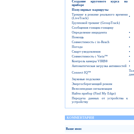
Создание кругового курса на
приборе
Популярные маршруты
Трекинг в режиме реального времени
•
(LiveTrack)
Групповой трекинг (GroupTrack)
Сообщения гонщик-гонщику
Определение инцидента
•
Помощь
•
Совместимость с in-Reach
Погода
•
Смарт-уведомления
•
Совместимость с Varia™
•
Контроль камеры VIRB®
•
Автоматическая загрузка активностей
•
То
Connect IQ™
да
Звуковые подсказки
Энергосберегающий режим
Велосипедная сигнализация
Найти прибор (Find My Edge)
Передача данных от устройства к
устройству
КОММЕНТАРИИ
Ваше имя: