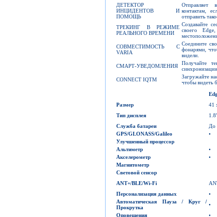
ДЕТЕКТОР
Отправляет 
ИНЦИДЕНТОВ И
контактам, е
ПОМОЩЬ
отправить так
Создавайте се
ТРЕКИНГ В РЕЖИМЕ
своего Edge
РЕАЛЬНОГО ВРЕМЕНИ
местоположени
Соедините сво
СОВМЕСТИМОСТЬ С
фонарями, чт
VARIA
видели.
Получайте т
СМАРТ-УВЕДОМЛЕНИЯ
синхронизации
Загружайте нас
CONNECT IQTM
чтобы видеть б
Edg
Размер
41 
Тип дисплея
1.
Служба батареи
До 
GPS/GLONASS/Galileo
•
Улучшенный процессор
Альтиметр
•
Акселерометр
•
Магнитометр
Световой сенсор
ANT+/BLE/Wi-Fi
AN
Персонализация данных
•
Автоматическая Пауза / Круг /
•
Прокрутка
Оповещения
•