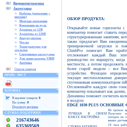
Видеорегистраторы
Аксессуары
Наборы (крепление +
питание)
ОБЗОР ПРОДУКТА:
Морские крепления
Крепления на руль
Открывайте новые горизонты с 
Адаперы от 12В
компьютер помогает ставить пере
Адаптеры от 220В
структурированным занятиям, ко
Аккумуляторы
также предлагает Вам ежедневн
Чехлы
тренировочной загрузки и по
Трансдьюсеры для
эхолотов
ClimbPro помогает Вам прой
Спортивные аксессуары
отслеживает каждый Ваш эпи
Для экшн-камеры VIRB
руководство по маршруту, когда 
Антенны
местности, а потом продолжить з
более старой модели – все Ва
Список товаров
устройство. Функции определ
ПРАЙС ЛИСТ
текущее местоположение довере
спутниковым коммуникатором inR
Отслеживайте каждую свою гонк
КОРЗИНА
компьютер показывает как далеко,
Динамика поможет сосчитать кол
В корзине товаров:
0
в воздухе.
На сумму:
0
EDGE 1030 PLUS ОСНОВНЫЕ
Просмотр корзины
Не тратьте в
СЛУЖБА ПОДДЕРЖКИ
ЛУЧШАЯ В СВОЕМ
Получите пр
КЛАССЕ НАСТРОЙКА
поездок на 
216743646
ваших датчик
24 часа раб
635369569
СЛУЖБА БАТАРЕИ3