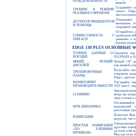
ОСВЕДОМЛЕННОСТЬ
видели.
Создавайте с
ТРЕКИНГ В РЕЖИМЕ
своего Edg
РЕАЛЬНОГО ВРЕМЕНИ
местоположен
Отправляет
ДЕТЕКТОР ИНЦИДЕНТОВ
контактам, 
И ПОМОЩЬ
отправить та
Оставайтесь 
СОВМЕСТИМОСТЬ С
прибором inR
INREACH
данными о п
(нужна подпи
EDGE 130 PLUS ОСНОВНЫЕ 
ТОЧНЫЕ ДАННЫЕ О
Смотрите как
ПОЕЗДКЕ
GLONASS и Gal
ЯРКИЙ, ЧЕТКИЙ
Четкий 1.8” д
ДИСПЛЕЙ
или низкой ос
Получайте свои
ТРЕНИРОВОЧНЫЕ
открытом возд
ПЛАНЫ
Edge с других 
МОНИТОРИНГ
Улучшайте св
ПРОИЗВОДИТЕЛЬНОСТИ
VO2 max1, сер
Автоматически
CLIMBPRO
когда вы подн
свои усилия и 
Отслеживайт
MTB ДИНАМИКА
показателей 
расстояние пры
Помогает Вам 
НАВИГАЦИЯ
дорогам, так 
Синхронизиру
ПРОСТАЯ НАВИГАЦИЯ
другими платф
«ПО ХЛЕБНЫМ
on track with 
КРОШКАМ»
Plus can even di