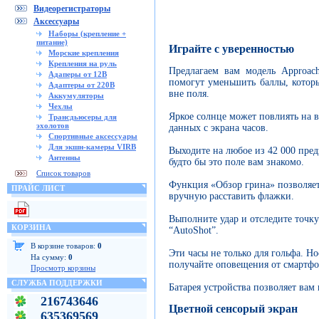
Видеорегистраторы
Аксессуары
Наборы (крепление +
питание)
Играйте с уверенностью
Морские крепления
Крепления на руль
Предлагаем вам модель Approac
Адаперы от 12В
помогут уменьшить баллы, которы
Адаптеры от 220В
вне поля.
Аккумуляторы
Чехлы
Яркое солнце может повлиять на 
Трансдьюсеры для
эхолотов
данных с экрана часов.
Спортивные аксессуары
Для экшн-камеры VIRB
Выходите на любое из 42 000 пред
Антенны
будто бы это поле вам знакомо.
Список товаров
Функция «Обзор грина» позволяет
ПРАЙС ЛИСТ
вручную расставить флажки.
Выполните удар и отследите точ
КОРЗИНА
“AutoShot”.
В корзине товаров:
0
Эти часы не только для гольфа. Н
На сумму:
0
получайте оповещения от смартфон
Просмотр корзины
СЛУЖБА ПОДДЕРЖКИ
Батарея устройства позволяет вам 
216743646
Цветной сенсорый экран
635369569