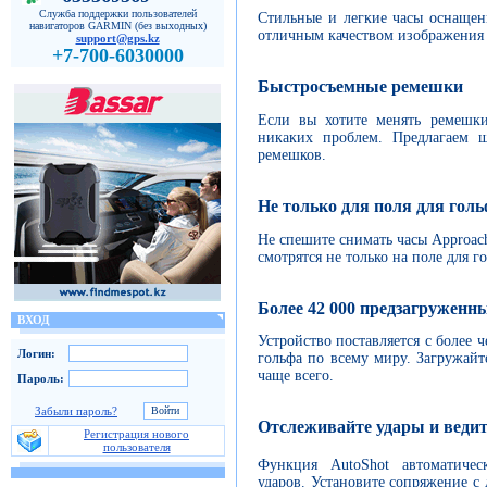
Служба поддержки пользователей
Стильные и легкие часы оснаще
навигаторов GARMIN (без выходных)
отличным качеством изображения 
support@gps.kz
+7-700-6030000
Быстросъемные ремешки
Если вы хотите менять ремешки
никаких проблем. Предлагаем 
ремешков.
Не только для поля для гол
Не спешите снимать часы Approac
смотрятся не только на поле для г
Более 42 000 предзагруженн
ВХОД
Устройство поставляется с более
Логин:
гольфа по всему миру. Загружайт
чаще всего.
Пароль:
Забыли пароль?
Отслеживайте удары и ведит
Регистрация нового
пользователя
Функция AutoShot автоматичес
ударов. Установите сопряжение 