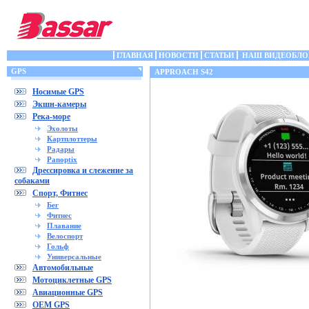
ГЛАВНАЯ
НОВОСТИ
СТАТЬИ
НАШ ВИДЕОБЛО
GPS
APPROACH S42
Носимые GPS
Экшн-камеры
Река-море
Эхолоты
Картплоттеры
Радары
Panoptix
Дрессировка и слежение за
собаками
Спорт, Фитнес
Бег
Фитнес
Плавание
Велоспорт
Гольф
Универсальные
Автомобильные
Мотоциклетные GPS
Авиационные GPS
OEM GPS