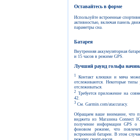
Оставайтесь в форме
Используйте встроенные спортив
активностью, включая панель дви
параметры сна.
Батарея
Внутренняя аккумуляторная батаре
и 15 часов в режиме GPS.
Лучший раунд гольфа начина
1
Контакт клюшки и мяча может
отслеживаются. Некоторые типы 
отслеживаться.
2
Требуется приложение на совм
42.
3
См. Garmin.com/ataccuracy.
Обращаем ваше внимание, что п
виджета из Магазина Connect I
получение информации GPS о 
фоновом режиме, что повлече
встроенной батареи. В этом случа
режиму смарт-часов.