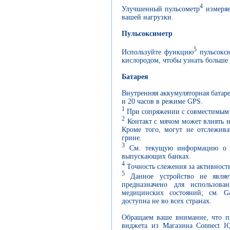
4
Улучшенный пульсометр
измеряе
вашей нагрузки.
Пульсоксиметр
5
Используйте функцию
пульсокси
кислородом, чтобы узнать больше
Батарея
Внутренняя аккумуляторная батаре
и 20 часов в режиме GPS.
1
При сопряжении с совместимым
2
Контакт с мячом может влиять н
Кроме того, могут не отслежива
грине.
3
См. текущую информацию о п
выпускающих банках.
4
Точность слежения за активност
5
Данное устройство не являе
предназначено для использов
медицинских состояний; см. Ga
доступна не во всех странах.
Обращаем ваше внимание, что п
виджета из Магазина Connect I