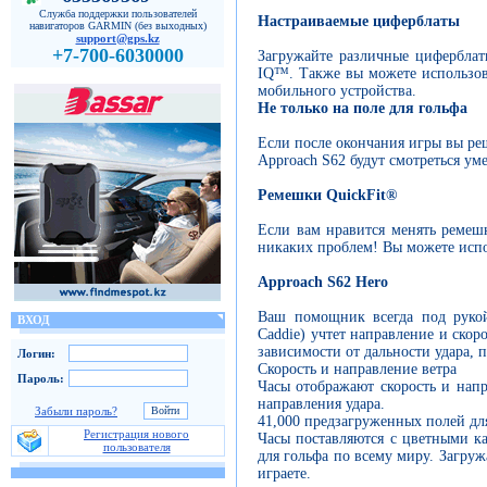
Служба поддержки пользователей
Настраиваемые циферблаты
навигаторов GARMIN (без выходных)
support@gps.kz
+7-700-6030000
Загружайте различные циферблат
IQ™. Также вы можете использов
мобильного устройства.
Не только на поле для гольфа
Если после окончания игры вы ре
Approach S62 будут смотреться ум
Ремешки QuickFit®
Если вам нравится менять ремешк
никаких проблем! Вы можете испо
Approach S62 Hero
Ваш помощник всегда под рукой
ВХОД
Caddie) учтет направление и ско
зависимости от дальности удара, 
Логин:
Скорость и направление ветра
Пароль:
Часы отображают скорость и нап
направления удара.
Забыли пароль?
41,000 предзагруженных полей дл
Регистрация нового
Часы поставляются с цветными ка
пользователя
для гольфа по всему миру. Загруж
играете.