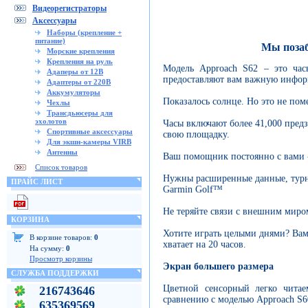
Видеорегистраторы
Аксессуары
Наборы (крепление +
питание)
Мы позаб
Морские крепления
Крепления на руль
Модель Approach S62 – это час
Адаперы от 12В
предоставляют вам важную инфор
Адаптеры от 220В
Аккумуляторы
Показалось солнце. Но это не по
Чехлы
Трансдьюсеры для
эхолотов
Часы включают более 41,000 предз
Спортивные аксессуары
свою площадку.
Для экшн-камеры VIRB
Антенны
Ваш помощник постоянно с вами - 
Список товаров
Нужны расширенные данные, турн
ПРАЙС ЛИСТ
Garmin Golf™
Не теряйте связи с внешним миро
КОРЗИНА
Хотите играть целыми днями? Вам
В корзине товаров:
0
хватает на 20 часов.
На сумму:
0
Просмотр корзины
Экран большего размера
СЛУЖБА ПОДДЕРЖКИ
Цветной сенсорный легко чита
216743646
сравнению с моделью Approach S6
635369569