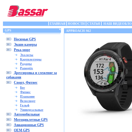
ГЛАВНАЯ
НОВОСТИ
СТАТЬИ
НАШ ВИДЕОБЛО
GPS
APPROACH S62
Носимые GPS
Экшн-камеры
Река-море
Эхолоты
Картплоттеры
Радары
Panoptix
Дрессировка и слежение за
собаками
Спорт, Фитнес
Бег
Фитнес
Плавание
Велоспорт
Гольф
Универсальные
Автомобильные
Мотоциклетные GPS
Авиационные GPS
OEM GPS