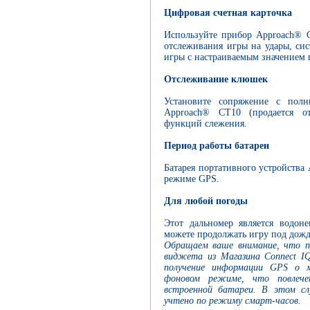
Цифровая счетная карточка
Используйте прибор Approach® G
отслеживания игры на удары, сис
игры с настраиваемым значением 
Отслеживание клюшек
Установите сопряжение с пол
Approach® CT10 (продается от
функций слежения.
Период работы батареи
Батарея портативного устройства 
режиме GPS.
Для любой погоды
Этот дальномер является водон
можете продолжать игру под дожд
Обращаем ваше внимание, что п
виджета из Магазина Connect I
получение информации GPS о 
фоновом режиме, что повлече
встроенной батареи. В этом с
учтено по режиму смарт-часов.