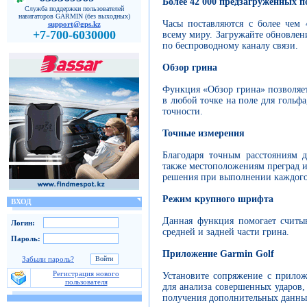
Более 42 000 предзагруженных п
Служба поддержки пользователей
навигаторов GARMIN (без выходных)
Часы поставляются с более чем
support@gps.kz
+7-700-6030000
всему миру. Загружайте обновлени
по беспроводному каналу связи.
Обзор грина
Функция «Обзор грина» позволяе
в любой точке на поле для гольф
точности.
Точные измерения
Благодаря точным расстояниям д
также местоположениям преград и
решения при выполнении каждого
Режим крупного шрифта
ВХОД
Данная функция помогает считыв
Логин:
средней и задней части грина.
Пароль:
Приложение Garmin Golf
Забыли пароль?
Регистрация нового
Установите сопряжение с прило
пользователя
для анализа совершенных ударов,
получения дополнительных данных