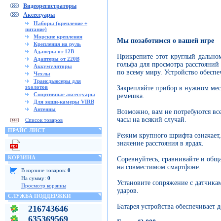
Видеорегистраторы
Аксессуары
Наборы (крепление +
питание)
Морские крепления
Мы позаботимся о вашей игре
Крепления на руль
Адаперы от 12В
Прикрепите этот круглый дально
Адаптеры от 220В
гольфа для просмотра расстояний
Аккумуляторы
по всему миру. Устройство обеспе
Чехлы
Трансдьюсеры для
эхолотов
Закрепляйте прибор в нужном мес
Спортивные аксессуары
ремешка.
Для экшн-камеры VIRB
Антенны
Возможно, вам не потребуются все
часы на всякий случай.
Список товаров
ПРАЙС ЛИСТ
Режим крупного шрифта означает, 
значение расстояния в ярдах.
КОРЗИНА
Соревнуйтесь, сравнивайте и об
на совместимом смартфоне.
В корзине товаров:
0
На сумму:
0
Установите сопряжение с датчика
Просмотр корзины
ударов.
СЛУЖБА ПОДДЕРЖКИ
Батарея устройства обеспечивает д
216743646
635369569