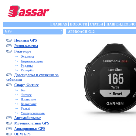
ГЛАВНАЯ
НОВОСТИ
СТАТЬИ
НАШ ВИДЕОБЛО
GPS
APPROACH G12
Носимые GPS
Экшн-камеры
Река-море
Эхолоты
Картплоттеры
Радары
Panoptix
Дрессировка и слежение за
собаками
Спорт, Фитнес
Бег
Фитнес
Плавание
Велоспорт
Гольф
Универсальные
Автомобильные
Мотоциклетные GPS
Авиационные GPS
OEM GPS