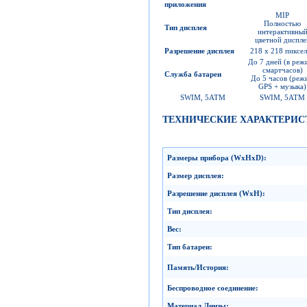
приложения
MIP
Полностью
Тип дисплея
интерактивны
цветной диспле
Разрешение дисплея
218 x 218 пиксе
До 7 дней (в реж
смартчасов)
Служба батареи
До 5 часов (реж
GPS + музыка)
SWIM, 5ATM
SWIM, 5ATM
ТЕХНИЧЕСКИЕ ХАРАКТЕРИС
Размеры прибора
(WxHxD):
Размер дисплея
:
Разрешение дисплея
(WxH):
Тип дисплея
:
Вес
:
Тип батареи
:
Память
/
История
:
Беспроводное соединение
:
Материал Линзы
: