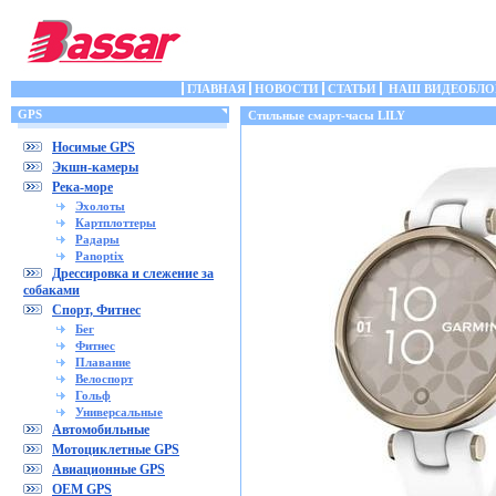
ГЛАВНАЯ
НОВОСТИ
СТАТЬИ
НАШ ВИДЕОБЛО
GPS
Стильные смарт-часы LILY
Носимые GPS
Экшн-камеры
Река-море
Эхолоты
Картплоттеры
Радары
Panoptix
Дрессировка и слежение за
собаками
Спорт, Фитнес
Бег
Фитнес
Плавание
Велоспорт
Гольф
Универсальные
Автомобильные
Мотоциклетные GPS
Авиационные GPS
OEM GPS