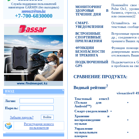
Служба поддержки пользователей
Понимайте свое 
МОНИТОРИНГ
навигаторов GARMIN (без выходных)
Pulse Ox1, уровн
ЗДОРОВЬЯ В
support@gps.kz
баланса, стресса,
ТЕЧЕНИЕ ДНЯ
+7-700-6030000
или снижении)2
СМАРТ-
Оставайтесь на
УВЕДОМЛЕНИЯ
текстовых сообще
ВСТРОЕННЫЕ
Встроенные прило
СПОРТИВНЫЕ
др.; соединяется
ПРИЛОЖЕНИЯ
трекинга Ваших пр
ФУНКЦИИ
Функция помощи 
БЕЗОПАСНОСТИ
доверенным конт
И ТРЕКИНГА
отслеживать Ваши
ПОДКЛЮЧЕННЫЙ
Подключается к G
GPS
и пробежек на све
СРАВНЕНИЕ ПРОДУКТА:
7
Водный рейтинг
ВХОД
vívoactive
®
4
Текстовый ответ
3
Логин:
(
Только для
•
Android™)
Пароль:
Смарт-уведомления
3
•
Хранение и
Забыли пароль?
воспроизведение
•
музыки
Регистрация нового
пользователя
Управление
музыкальным
•
плеером