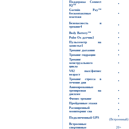
Поддержка
Connect
•
IQ™
Garmin Pay™
бесконтактные
•
платежи
Безопасность и
•
трекинг
4
Body Battery™
•
Pulse Ox
датчик
1
•
Пульсометр на
•
запястье
1
Трекинг дыхания
•
Трекинг гидрации
•
Трекинг
менструального
•
цикла
V02 max/
фитнес
•
возраст
Трекинг стресса в
•
течение дня
Анимированные
тренировки на
•
дисплее
Фитнес трекинг
•
Пройденные этажи
•
Расширенный
•
мониторинг сна
•
Подключенный
GPS
(Встроенный)
Встроенные
спортивные
20+