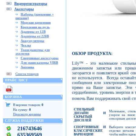
Видеорегистраторы
Аксессуары
Наборы (крепление +
питание)
Морские крепления
Крепления на руль
Адаперы от 12В
Адаптеры от 220В
Аккумуляторы
Чехлы
Трансдьюсеры для
ОБЗОР ПРОДУКТА:
эхолотов
Спортивные аксессуары
Для экшн-камеры VIRB
Lily™ - это маленькие стильны
Антенны
движением запястья или прико
загорается и появляется яркий се
Список товаров
не используется. Всегда оставай
ПРАЙС ЛИСТ
сообщения или электронные пис
прямо на Ваше запястье. Эти 
сердцебиение, уровень энергии в 
КОРЗИНА
помочь Вам поддерживать свой с
В корзине товаров:
0
СТИЛЬНЫЙ
На сумму:
0
Маленькие, стил
ДИЗАЙН И
Просмотр корзины
узором на линзе
СКРЫТЫЙ
сенсорным диспл
ДИСПЛЕЙ
СЛУЖБА ПОДДЕРЖКИ
СПОРТИВНЫЕ И
Выберите класси
216743646
КЛАССИЧЕСКИЕ
отделки металла
635369569
ВАРИАЦИИ
чтобы найти идеа