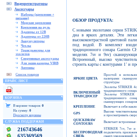
Видеорегистраторы
Аксессуары
Наборы (крепление +
питание)
ОБЗОР ПРОДУКТА:
Морские крепления
Крепления на руль
С новыми эхолотами серии STRIK
Адаперы от 12В
дна в ярких деталях. Эти легк
Адаптеры от 220В
высококонтрастной цветовой палит
Аккумуляторы
под водой. В комплект входи
Чехлы
традиционного сонара Garmin CH
Трансдьюсеры для
эхолотов
моделях 7sv и 9sv) сканирующи
Спортивные аксессуары
Встроенный, высоко чувствител
Для экшн-камеры VIRB
строить карты с контурами 1’ и п
Антенны
Список товаров
Простой в использ
ЯРКИЕ ЦВЕТА
палитрами сканиру
ПРАЙС ЛИСТ
структуры
Эхолоты STRIKER 4cv
традиционного сонар
ВКЛЮЧЕННЫЙ
Эхолоты STRIKER 
ТРАНСДЮСЕР
КОРЗИНА
традиционного сон
сканирующих сонаров
В корзине товаров:
0
КРЕПЛЕНИЕ
Включает в себя накл
На сумму:
0
Высоко чевствительны
GPS
и просматривать скор
Просмотр корзины
QUICKDRAW
СЛУЖБА ПОДДЕРЖКИ
Включает встроенные 
CONTOURS
216743646
STRIKER 7cv, 7sv и 
БЕСПРОВОДНАЯ
подключить приложени
635369569
СВЯЗЬ
смарт-уведомлений 