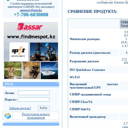
сообществу Garmin Q
Служба поддержки пользователей
навигаторов GARMIN (без выходных)
support@gps.kz
СРАВНЕНИЕ ПРОДУКТА:
+7-700-6030000
STR
Vivi
3.9
6.9
Физические размеры
1.
(9.8 
x 4.
Размер дисплея
(
диагональ
)
4
272 
Разрешение дисплея
H
ПО
Quickdraw Contours
Wi-Fi
®
Внутренний высоко
ВХОД
чувствительный
GPS
Логин:
CHIRP
традиционный сонар
Пароль:
CHIRP ClearVü
Забыли пароль?
CHIRP SideVü
Регистрация нового
Включенный трансдюсер
пользователя
1,7
(пр