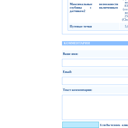
во
Максимальные возможности
83
глубины с включенным
(со
датчиком
2
во
25
(Cle
Путевые точки
5,
КОММЕНТАРИИ
Ваше имя:
Email:
Текст комментария:
Я человек!
Если Вы человек - кли