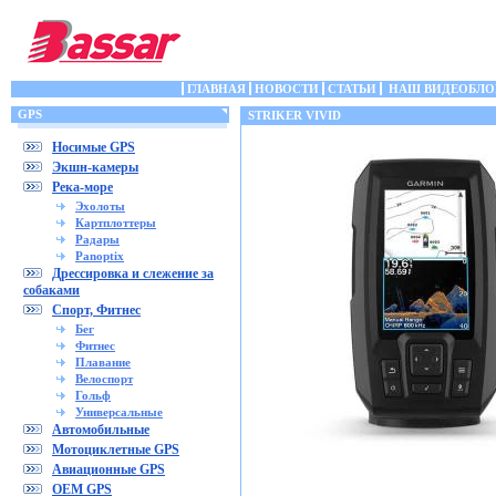
ГЛАВНАЯ
НОВОСТИ
СТАТЬИ
НАШ ВИДЕОБЛО
GPS
STRIKER VIVID
Носимые GPS
Экшн-камеры
Река-море
Эхолоты
Картплоттеры
Радары
Panoptix
Дрессировка и слежение за
собаками
Спорт, Фитнес
Бег
Фитнес
Плавание
Велоспорт
Гольф
Универсальные
Автомобильные
Мотоциклетные GPS
Авиационные GPS
OEM GPS