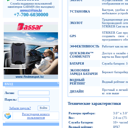
отображения ее на
Служба поддержки пользователей
навигаторов GARMIN (без выходных)
Быстрая, удобна 
support@gps.kz
УСТАНОВКА
мобильное устрой
+7-700-6030000
Традиционные реж
ЭХОЛОТ
беспроводной сет
STRIKER Cast на 
STRIKER Cast пре
GPS
создавать свои
программного обе
ЭФФЕКТИВНОСТЬ
Работает как на ме
QUICKDRAW
™
Доступ к онлайн 
COMMUNITY
карты на Ваш при
БАТАРЕЯ
Служба батареи: 1
ЭКОНОМИЯ
Бережет батарейку
ЗАРЯДА БАТАРЕИ
ВОДНЫЙ
Водный рейтинг п
РЕЙТИНГ
ВХОД
Прочный и легкий 
ДИЗАЙН
Логин:
кг. или выше
Пароль:
Технические характеристики
Забыли пароль?
Размеры прибора
:
3.0’’ x 3.0’
Регистрация нового
пользователя
Вес
:
2.6 oz (75 
Служба батареи
:
10+ часов
Водный рейтинг
:
IPX7