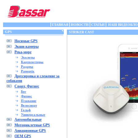
ГЛАВНАЯ
НОВОСТИ
СТАТЬИ
НАШ ВИДЕОБЛО
GPS
STRIKER CAST
Носимые GPS
Экшн-камеры
Река-море
Эхолоты
Картплоттеры
Радары
Panoptix
Дрессировка и слежение за
собаками
Спорт, Фитнес
Бег
Фитнес
Плавание
Велоспорт
Гольф
Универсальные
Автомобильные
Мотоциклетные GPS
Авиационные GPS
OEM GPS