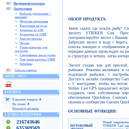
Видеорегистраторы
Аксессуары
Наборы (крепление +
питание)
ОБЗОР ПРОДУКТА:
Морские крепления
Крепления на руль
Зачем гадать где искать рыбу? С
Адаперы от 12В
эхолоту STRIKER Cast. Прос
Адаптеры от 220В
синхронизируйте эхолот с Вашим 
Аккумуляторы
Забросьте эхолот в воду с берег
Чехлы
поиска локации и отображения р
Трансдьюсеры для
эхолотов
передача данных происходит на ра
Спортивные аксессуары
и структуру в четких, легко инте
Для экшн-камеры VIRB
Антенны
Эхолот создан как для пресной
рыбалки. Режимы включают в с
Список товаров
подледной рыбалки, с настройк
ПРАЙС ЛИСТ
Доступ к онлайн сообществу Gar
с 1’ контурами, чтобы вы могли
Striker Cast GPS предлагают вст
КОРЗИНА
создавать свои собственные ка
обеспечения Quickdraw Contours
В корзине товаров:
0
своими в сообществе Garmin Quic
На сумму:
0
Просмотр корзины
ОСНОВНЫЕ ФУНКЦИИ:
СЛУЖБА ПОДДЕРЖКИ
216743646
Новый защищенный
ПОТОКОВЫЙ
STRIKER Cast ap
635369569
ЭХОЛОТ
осуществления б