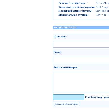
Рабочие температуры
:
От -20°C д
Температура для подзарядки
:
От 0°C до 
Поддерживаемые частоты
:
260/455 k
Максимальная глубина
:
150’ / 45.7
КОММЕНТАРИИ
Ваше имя:
Email:
Текст комментария:
Я человек!
Если Вы человек - кли