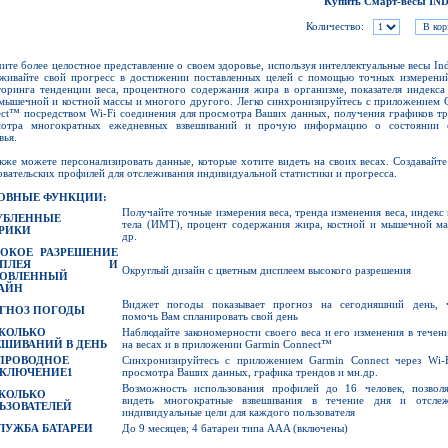
Купить Смарт-весы IN
Количество:
ите более целостное представление о своем здоровье, используя интеллектуальные весы Ind
живайте свой прогресс в достижении поставленных целей с помощью точных измерений
оринга тенденции веса, процентного содержания жира в организме, показателя индекса
 мышечной и костной массы и многого другого. Легко синхронизируйтесь с приложением 
ct™ посредством Wi-Fi соединения для просмотра Ваших данных, получения графиков тр
мотра многократных ежедневных взвешиваний и прочую информацию о состоянии 
вья.
кже можете персонализировать данные, которые хотите видеть на своих весах. Создавайте
овательских профилей для отслеживания индивидуальной статистики и прогресса.
ОВНЫЕ ФУНКЦИИ:
Получайте точные измерения веса, тренда изменения веса, индекс
УБЛЕННЫЕ
тела (ИМТ), процент содержания жира, костной и мышечной ма
РИКИ
др.
ОКОЕ РАЗРЕШЕНИЕ
ИСПЛЕЯ И
Округлый дизайн с цветным дисплеем высокого разрешения
ОВЛЕННЫЙ
АЙН
Виджет погоды показывает прогноз на сегодняшний день, 
ГНОЗ ПОГОДЫ
помочь Вам спланировать свой день
КОЛЬКО
Наблюдайте закономерности своего веса и его изменения в течен
ЕШИВАНИЙ В ДЕНЬ
на весах и в приложении Garmin Connect™
ПРОВОДНОЕ
Синхронизируйтесь с приложением Garmin Connect через Wi-F
КЛЮЧЕНИЕ
1
просмотра Ваших данных, графика трендов и мн.др.
Возможность использования профилей до 16 человек, позвол
КОЛЬКО
видеть многократные взвешивания в течение дня и отслеж
ЬЗОВАТЕЛЕЙ
индивидуальные цели для каждого пользователя
ЛУЖБА БАТАРЕИ
До 9 месяцев; 4 батареи типа AAA (включены)