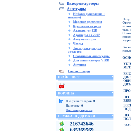
Видеорегистраторы
Аксессуары
Наборы (крепление +
питание)
Получ
Морские крепления
Отсле
монит
Крепления на руль
тела,
Адаперы от 12В
Conne
Адаптеры от 220В
прос
Аккумуляторы
здоро
Чехлы
Вы та
Трансдьюсеры для
польз
эхолотов
Спортивные аксессуары
ОСН
Для экшн-камеры VIRB
УГЛ
Антенны
МЕТ
Список товаров
ВЫС
Д
ПРАЙС ЛИСТ
ОБН
ДИЗ
ПРО
КОРЗИНА
НЕС
ВЗВ
В корзине товаров:
0
БЕС
На сумму:
0
ПОД
Просмотр корзины
НЕС
СЛУЖБА ПОДДЕРЖКИ
ПОЛ
216743646
BA
С
635369569