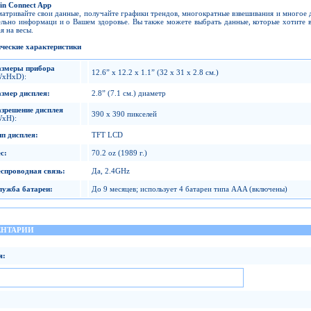
n Connect App
атривайте свои данные, получайте графики трендов, многократные взвешивания и многое 
ельно информаци и о Вашем здоровье. Вы также можете выбрать данные, которые хотите в
я на весы.
ческие характеристики
азмеры прибора
12.6” x 12.2 x 1.1” (32 x 31 x 2.8 см.)
WxHxD):
азмер дисплея
:
2.8” (7.1 см.) диаметр
азрешение дисплея
390 x 390 пикселей
WxH):
ип дисплея
:
TFT LCD
ес
:
70.2 oz (1989 г.)
еспроводная связь
:
Да, 2.4GHz
лужба батареи
:
До 9 месяцев; использует 4 батареи типа AAA (включены)
НТАРИИ
я: