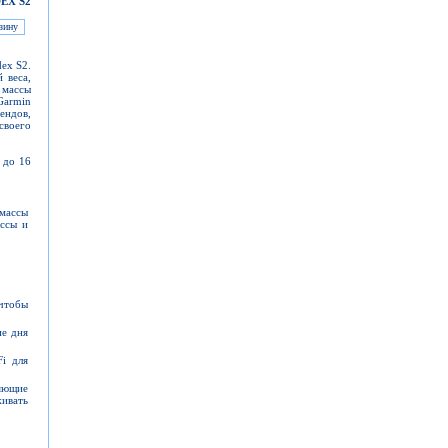
DEX S2
ex S2.
 веса,
 массы
Garmin
ендов,
своего
 до 16
 массы
ссы и
чтобы
ие дня
i для
яющие
ивать