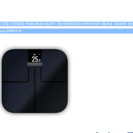
СТИ
СТАТЬИ
НАШ ВИДЕОБЛОГ
КОНТАКТЫ
ОБРАТНАЯ СВЯЗЬ
АКЦИИ
П
есы INDEX S2