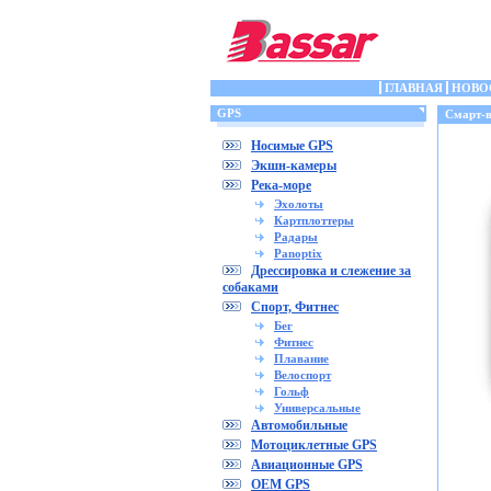
ГЛАВНАЯ
НОВО
GPS
Смарт-в
Носимые GPS
Экшн-камеры
Река-море
Эхолоты
Картплоттеры
Радары
Panoptix
Дрессировка и слежение за
собаками
Спорт, Фитнес
Бег
Фитнес
Плавание
Велоспорт
Гольф
Универсальные
Автомобильные
Мотоциклетные GPS
Авиационные GPS
OEM GPS