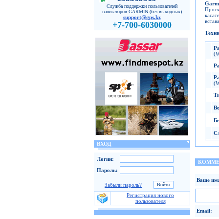
Garmi
Служба поддержки пользователей
Просм
навигаторов GARMIN (без выходных)
касат
support@gps.kz
встава
+7-700-6030000
Техни
Р
(
Р
Р
(
Т
В
Б
С
ВХОД
Логин:
КОММЕ
Пароль:
Ваше им
Забыли пароль?
Регистрация нового
пользователя
Email: