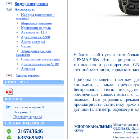
Видеорегистраторы
Аксессуары
Наборы (крепление +
питание)
Морские крепления
Крепления на руль
Адаперы от 12В
Адаптеры от 220В
Аккумуляторы
Чехлы
Трансдьюсеры для
Найдите свой путь в этом боль
эхолотов
GPSMAP 65s. Эти защищенные н
Спортивные аксессуары
Для экшн-камеры VIRB
технологию и расширенную GN
Антенны
степной местности, городских зас
Список товаров
Приборы оснащены цветным ди
ПРАЙС ЛИСТ
кнопками, а также предзагру
Беспроводная связь посре
обеспечивает совместимость с 
поможет Вам управлять трекам
КОРЗИНА
просматривать статистику даже
В корзине товаров:
0
датчики (альтиметр, барометр и к
На сумму:
0
Просмотр корзины
СЛУЖБА ПОДДЕРЖКИ
Многоканальна
МНОГОКАНАЛЬНЫЙ
GLONASS, Galil
216743646
GNSS
степной местност
635369569
Отслеживайте 