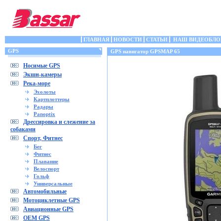
ГЛАВНАЯ
НОВОСТИ
СТАТЬИ
НАШ ВИДЕОБЛО
GPS
GPS навигатор GPSMAP 65
Носимые GPS
Экшн-камеры
Река-море
Эхолоты
Картплоттеры
Радары
Panoptix
Дрессировка и слежение за
собаками
Спорт, Фитнес
Бег
Фитнес
Плавание
Велоспорт
Гольф
Универсальные
Автомобильные
Мотоциклетные GPS
Авиационные GPS
OEM GPS