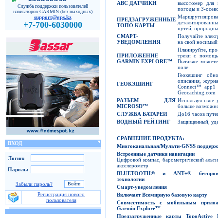
ABC
ДАТЧИКИ
высотомер для 
Служба поддержки пользователей
погоды и 3-осев
навигаторов GARMIN (без выходных)
Маршрутизиров
support@gps.kz
ПРЕДЗАГРУЖЕННЫЕ
детализированн
+7-700-6030000
ТОПО КАРТЫ
путей, природных
СМАРТ-
Получайте элек
УВЕДОМЛЕНИЯ
на свой носимый
Планируйте, про
ПРИЛОЖЕНИЕ
треки с помощь
GARMIN EXPLORE
™
Вытакже можете 
поле
Геокешинг обно
описания, журн
ГЕОКЭШИНГ
Connect™ app1 
Geocaching.com
РАЗЪЕМ ДЛЯ
Используя свое 
MICROSD™
больше возможно
СЛУЖБА БАТАРЕИ
До16 часов путе
ВОДНЫЙ РЕЙТИНГ
Защищенный, уда
СРАВНЕНИЕ ПРОДУКТА
:
ВХОД
Многоканальная
/
Мульти
-GNSS
поддерж
Встроенные датчики навигации
Логин:
Цифровой компас, барометрический альт
акселерометр
Пароль:
BLUETOOTH
®
и
ANT+
®
беспро
технологии
Забыли пароль?
Смарт-уведомления
Регистрация нового
Включает Всемирную базовую карту
пользователя
Совместимость с мобильным прило
Garmin Explore
™
Предзагруженные карты
TopoActive
E