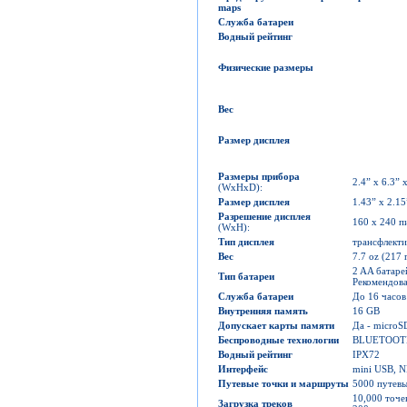
maps
Служба батареи
Водный рейтинг
Физические размеры
Вес
Размер дисплея
Размеры прибора
2.4” x 6.3” x
(WxHxD):
Размер дисплея
1.43” x 2.15
Разрешение дисплея
160 x 240 п
(WxH):
Тип дисплея
трансфлект
Вес
7.7 oz (217 
2 AA батаре
Тип батареи
Рекомендов
Служба батареи
До 16 часов
Внутренняя память
16 GB
Допускает карты памяти
Да - microS
Беспроводные технологии
BLUETOOT
Водный рейтинг
IPX72
Интерфейс
mini USB, 
Путевые точки и маршруты
5000 путевы
10,000 точе
Загрузка треков