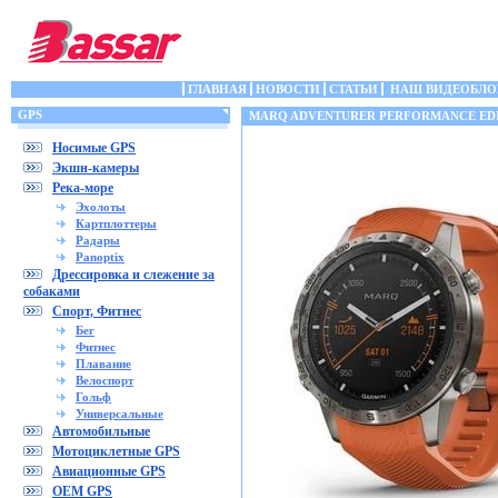
ГЛАВНАЯ
НОВОСТИ
СТАТЬИ
НАШ ВИДЕОБЛО
GPS
MARQ ADVENTURER PERFORMANCE ED
Носимые GPS
Экшн-камеры
Река-море
Эхолоты
Картплоттеры
Радары
Panoptix
Дрессировка и слежение за
собаками
Спорт, Фитнес
Бег
Фитнес
Плавание
Велоспорт
Гольф
Универсальные
Автомобильные
Мотоциклетные GPS
Авиационные GPS
OEM GPS