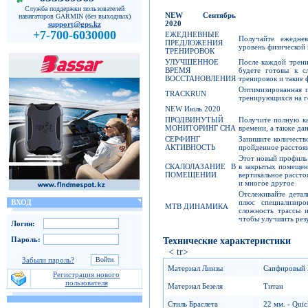
Служба поддержки пользователей
NEW
Сентябрь
навигаторов GARMIN (без выходных)
2020
support@gps.kz
+7-700-6030000
ЕЖЕДНЕВНЫЕ
Получайте ежедне
ПРЕДЛОЖЕНИЯ
уровень физической
ТРЕНИРОВОК
УЛУЧШЕННОЕ
После каждой трени
ВРЕМЯ
будете готовы к с
ВОССТАНОВЛЕНИЯ
тренировок и такие 
Оптимизированная п
TRACKRUN
тренирующихся на г
NEW Июль 2020
ПРОДВИНУТЫЙ
Получите полную ка
МОНИТОРИНГ СНА
времени, а также да
СЕРФИНГ
Запишите количеств
АКТИВНОСТЬ
пройденное расстоя
Этот новый профиль 
СКАЛОЛАЗАНИЕ В
в закрытых помещени
ПОМЕЩЕНИИ
вертикальное расст
и многое другое
Отслеживайте дета
плюс специализиро
ВХОД
MTB ДИНАМИКА
сложность трассы и
чтобы улучшить рез
Логин:
Пароль:
Технические характеристики
< tr>
Забыли пароль?
Материал Линзы
Сапфировый 
Регистрация нового
пользователя
Материал Безеля
Титан
Стиль Браслета
22 мм. - Quic