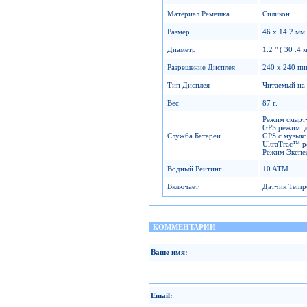
Материал Ремешка
Силикон
Размер
46 x 14.2 мм.
Диаметр
1.2 " ( 30 .4 
Разрешение Дисплея
240 x 240 пи
Тип Дисплея
Читаемый на 
Вес
87 г.
Режим смартч
GPS режим: д
Служба Батареи
GPS с музыко
UltraTrac™ р
Режим Экспе
Водный Рейтинг
10 ATM
Включает
Датчик Tem
КОММЕНТАРИИ
Ваше имя:
Email: