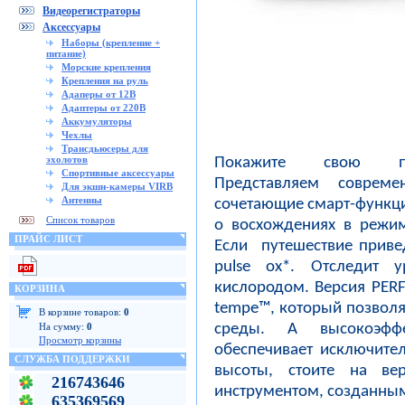
Видеорегистраторы
Аксессуары
Наборы (крепление +
питание)
Морские крепления
Крепления на руль
Адаперы от 12В
Адаптеры от 220В
Аккумуляторы
Чехлы
Трансдьюсеры для
эхолотов
Покажите свою при
Спортивные аксессуары
Представляем соврем
Для экшн-камеры VIRB
Антенны
сочетающие смарт-функци
Список товаров
о восхождениях в режим
ПРАЙС ЛИСТ
Если путешествие приве
pulse ox*. Отследит 
кислородом. Версия PER
КОРЗИНА
tempe™, который позвол
В корзине товаров:
0
среды. А высокоэфф
На сумму:
0
Просмотр корзины
обеспечивает исключите
СЛУЖБА ПОДДЕРЖКИ
высоты, стоите на в
216743646
инструментом, созданным
635369569