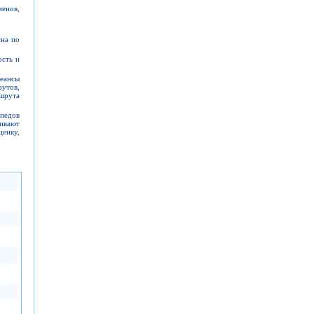
менов,
сна по
ость и
сеансы
рутов,
ршрута
педов
ивают
ценку,