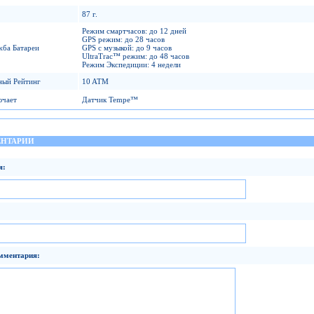
87 г.
Режим смартчасов: до 12 дней
GPS режим: до 28 часов
жба Батареи
GPS с музыкой: до 9 часов
UltraTrac™ режим: до 48 часов
Режим Экспедиции: 4 недели
ный Рейтинг
10 ATM
ючает
Датчик Tempe™
НТАРИИ
я:
мментария: