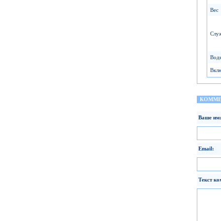
Вес
Слу
Вод
Вкл
КОММЕ
Ваше им
Email:
Текст ко