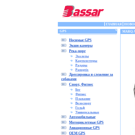
ГЛАВНАЯ
НОВО
GPS
MARQ A
Носимые GPS
Экшн-камеры
Река-море
Эхолоты
Картплоттеры
Радары
Panoptix
Дрессировка и слежение за
собаками
Спорт, Фитнес
Бег
Фитнес
Плавание
Велоспорт
Гольф
Универсальные
Автомобильные
Мотоциклетные GPS
Авиационные GPS
OEM GPS