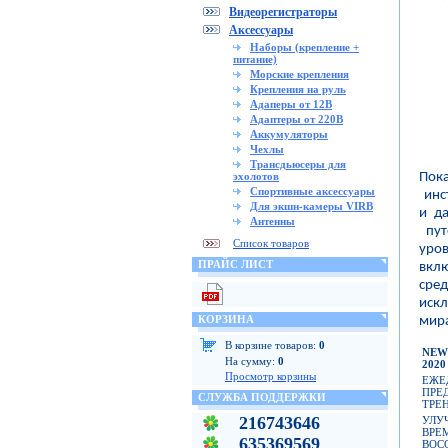
Видеорегистраторы
Аксессуары
Наборы (крепление +
питание)
Морские крепления
Крепления на руль
Адаперы от 12В
Адаптеры от 220В
Аккумуляторы
Чехлы
Трансдьюсеры для
Пок
эхолотов
Спортивные аксессуары
инс
Для экшн-камеры VIRB
и д
Антенны
пут
Список товаров
уро
ПРАЙС ЛИСТ
вклю
сре
иск
КОРЗИНА
мира
В корзине товаров:
0
N
На сумму:
0
2020
Просмотр корзины
ЕЖЕ
ПРЕ
СЛУЖБА ПОДДЕРЖКИ
ТРЕ
216743646
УЛУ
ВРЕ
635369569
ВОС