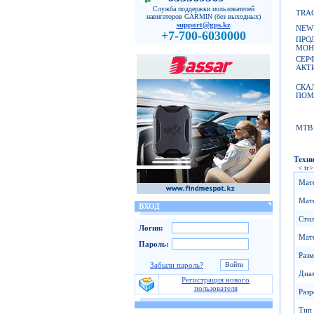
Служба поддержки пользователей
TRA
навигаторов GARMIN (без выходных)
support@gps.kz
NEW 
+7-700-6030000
ПРО
МОН
СЕР
АКТ
СКА
ПОМ
MTB
Техни
< tr>
Мат
Мате
ВХОД
Стил
Логин:
Мат
Пароль:
Разм
Забыли пароль?
Диа
Регистрация нового
пользователя
Разр
Тип