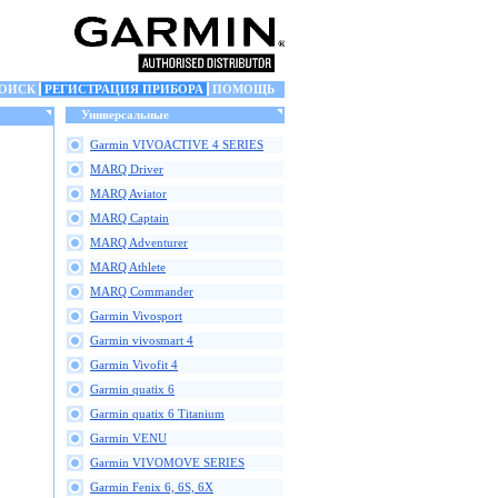
ОИСК
РЕГИСТРАЦИЯ ПРИБОРА
ПОМОЩЬ
Универсальные
Garmin VIVOACTIVE 4 SERIES
MARQ Driver
MARQ Aviator
MARQ Captain
MARQ Adventurer
MARQ Athlete
MARQ Commander
Garmin Vivosport
Garmin vivosmart 4
Garmin Vivofit 4
Garmin quatix 6
Garmin quatix 6 Titanium
Garmin VENU
Garmin VIVOMOVE SERIES
Garmin Fenix 6, 6S, 6X