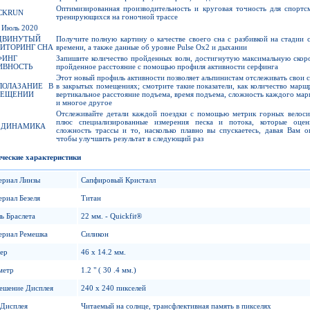
Оптимизированная производительность и круговая точность для спортс
CKRUN
тренирующихся на гоночной трассе
Июль 2020
ДВИНУТЫЙ
Получите полную картину о качестве своего сна с разбивкой на стадии 
ИТОРИНГ СНА
времени, а также данные об уровне Pulse Ox2 и дыхании
ФИНГ
Запишите количество пройденных волн, достигнутую максимальную скор
ИВНОСТЬ
пройденное расстояние с помощью профиля активности серфинга
Этот новый профиль активности позволяет альпинистам отслеживать свои 
ЛОЛАЗАНИЕ В
в закрытых помещениях; смотрите такие показатели, как количество марш
ЕЩЕНИИ
вертикальное расстояние подъема, время подъема, сложность каждого ма
и многое другое
Отслеживайте детали каждой поездки с помощью метрик горных велоси
плюс специализированные измерения песка и потока, которые оцен
 ДИНАМИКА
сложность трассы и то, насколько плавно вы спускаетесь, давая Вам о
чтобы улучшить результат в следующий раз
ческие характеристики
ериал Линзы
Сапфировый Кристалл
риал Безеля
Титан
ь Браслета
22 мм. - Quickfit®
ериал Ремешка
Силикон
ер
46 x 14.2 мм.
метр
1.2 " ( 30 .4 мм.)
ешение Дисплея
240 x 240 пикселей
 Дисплея
Читаемый на солнце, трансфлективная память в пикселях