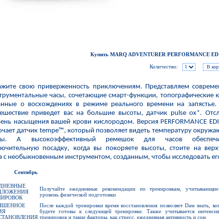
Купить MARQ ADVENTURER PERFORMANCE ED
Количество:
ажите свою приверженность приключениям. Представляем соврем
трументальные часы, сочетающие смарт-функции, топографические 
анные о восхождениях в режиме реального времени на запястье.
ешествие приведет вас на большие высоты, датчик pulse ox*. Отс
вень насыщения вашей крови кислородом. Версия PERFORMANCE ED
чает датчик tempe™, который позволяет видеть температуру окруж
ды. А высокоэффективный ремешок для часов обеспечи
лючительную посадку, когда вы покоряете высоты, стоите на вер
 с необыкновенным инструментом, созданным, чтобы исследовать ег
EW
Сентябрь
ДНЕВНЫЕ
Получайте ежедневные рекомендации по тренировкам, учитывающи
ДЛОЖЕНИЯ
уровень физической подготовки
НИРОВОК
ЧШЕННОЕ
После каждой тренировки время восстановления позволяет Dам знать, ко
МЯ
будете готовы к следующей тренировке. Также учитывается интенсив
СТАНОВЛЕНИЯ
тренировок и такие факторы, как стресс, ежедневная активность и сон