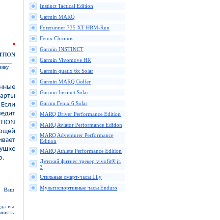
Instinct Tactical Edition
Garmin MARQ
Forerunner 735 XT HRM-Run
Fenix Chronos
Garmin INSTINCT
ITION
Garmin Vivomove HR
Garmin quatix 6x Solar
Garmin MARQ Golfer
енные
Garmin Instinct Solar
карты
Garmn Fenix 6 Solar
 Если
ледит
MARQ Driver Performance Edition
ITION
MARQ Aviator Performance Edition
ающей
MARQ Adventurer Performance
вает
Edition
хушке
MARQ Athlete Performance Edition
о.
Детский фитнес трекер vivofit® jr.
3
Стильные смарт-часы Lily
Мультиспортивные часы Enduro
е Ваш
гда вы
ность