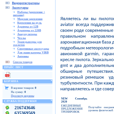
Видеорегистраторы
Аксессуары
Наборы (крепление +
питание)
Являетесь ли вы пилото
Морские крепления
Крепления на руль
aviator всегда поддержив
Адаперы от 12В
своем роде современные 
Адаптеры от 220В
Аккумуляторы
правильном направле
Чехлы
аэронавигационная база д
Трансдьюсеры для
эхолотов
подробным метеорологич
Спортивные аксессуары
Для экшн-камеры VIRB
авионикой garmin, гаран
Антенны
кресле пилота. Зеркальн
Список товаров
gmt и два дополнительн
ПРАЙС ЛИСТ
обширные путешестви
резиновый ремешок удо
КОРЗИНА
турбулентности. При кажд
В корзине товаров:
0
направляетесь и где сове
На сумму:
0
Просмотр корзины
NEW
Сентябрь
СЛУЖБА ПОДДЕРЖКИ
2020
ЕЖЕДНЕВНЫЕ
216743646
Получайте ежедне
ПРЕДЛОЖЕНИЯ
уровень физической
ТРЕНИРОВОК
635369569