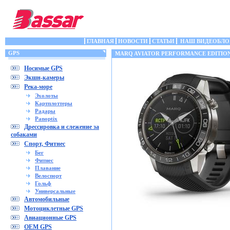
ГЛАВНАЯ
НОВОСТИ
СТАТЬИ
НАШ ВИДЕОБЛО
GPS
MARQ AVIATOR PERFORMANCE EDITIO
Носимые GPS
Экшн-камеры
Река-море
Эхолоты
Картплоттеры
Радары
Panoptix
Дрессировка и слежение за
собаками
Спорт, Фитнес
Бег
Фитнес
Плавание
Велоспорт
Гольф
Универсальные
Автомобильные
Мотоциклетные GPS
Авиационные GPS
OEM GPS