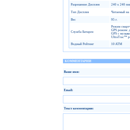
Разрешение Дисплея
240 x 240 пи
Тип Дисплея
Читаемый на 
Вес
95 г.
Режим смартч
GPS режим: д
Служба Батареи
GPS с музыко
UltraTrac™ р
Водный Рейтинг
10 ATM
КОММЕНТАРИИ
Ваше имя:
Email:
Текст комментария: