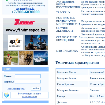
УЛУЧШЕННОЕ
После каждой трени
Служба поддержки пользователей
ВРЕМЯ
будете готовы к с
навигаторов GARMIN (без выходных)
ВОССТАНОВЛЕНИЯ
тренировок и такие 
support@gps.kz
Оптимизированная п
+7-700-6030000
TRACKRUN
тренирующихся на г
NEW Июль 2020
ПРОДВИНУТЫЙ
Получите полную ка
МОНИТОРИНГ СНА
времени, а также да
СЕРФИНГ
Запишите количеств
АКТИВНОСТЬ
пройденное расстоя
Этот новый профиль 
СКАЛОЛАЗАНИЕ В
в закрытых помещени
ПОМЕЩЕНИИ
вертикальное расст
и многое другое
Отслеживайте дета
плюс специализиро
MTB ДИНАМИКА
сложность трассы и
чтобы улучшить рез
Технические характеристики
ВХОД
Материал Линзы
Сапфировый 
Логин:
Материал Безеля
Титан с поли
Пароль:
Стиль Браслета
22 мм. - Quic
Забыли пароль?
Материал Ремешка
Силикон
Регистрация нового
Размер
46 x 14.7 мм.
пользователя
Диаметр
1.2 " ( 30 .4 