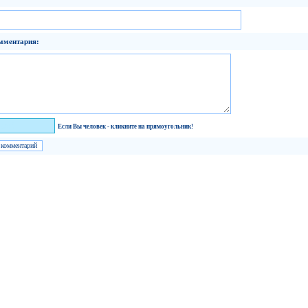
мментария:
век!
Если Вы человек - кликните на прямоугольник!