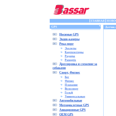
ГЛАВНАЯ
НОВО
GPS
Датчик 
Носимые GPS
Экшн-камеры
Река-море
Эхолоты
Картплоттеры
Радары
Panoptix
Дрессировка и слежение за
собаками
Спорт, Фитнес
Бег
Фитнес
Плавание
Велоспорт
Гольф
Универсальные
Автомобильные
Мотоциклетные GPS
Авиационные GPS
OEM GPS