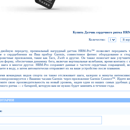
Купить Датчик сердечного ритма H
Количество:
двойную передачу, премиальный нагрудный датчик HRM-Pro™ позволяет передавать 
ые о сердцебиении на Ваш прибор Garmin, совместимое фитнес оборудование и сто
ровочные приложения, такие как Tacx, Zwift и другие. Он также помогает вам улучшит
ую форму, обеспечивая динамику бега, включая вертикальные колебания, время контакта с з
 шага и многое другое. HRM-Pro сохраняет данные о частоте сердечных сокращений, ко
аете в воду, а затем автоматически отправляет их на ваше устройство после плавания.
емя командных видов спорта он также отслеживает шаги, калории и минуты интенсивно
 синхронизируется с Вашими часами Garmin через приложение Garmin Connect™. Идите вп
мите свою производительность на новый уровень, надев один из наших самых удобных 
чного ритма — с батареей, которую вам не нужно будет заменять в течение года.
НТАРИИ
я: