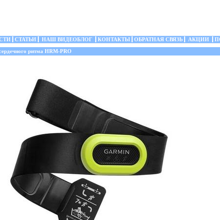
СТИ
СТАТЬИ
НАШ ВИДЕОБЛОГ
КОНТАКТЫ
ОБРАТНАЯ СВЯЗЬ
АКЦИИ
П
сердечного ритма HRM-PRO