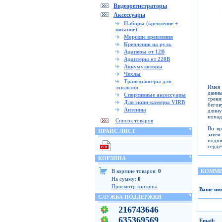
Видеорегистраторы
Аксессуары
Наборы (крепление +
питание)
Морские крепления
Крепления на руль
Адаперы от 12В
Адаптеры от 220В
Аккумуляторы
Чехлы
Трансдьюсеры для
Имея 
эхолотов
данн
Спортивные аксессуары
трени
Для экшн-камеры VIRB
бегов
Антенны
длину
попад
Список товаров
Во вр
ПРАЙС ЛИСТ
затем
подни
серде
КОРЗИНА
В корзине товаров:
0
КОММЕ
На сумму:
0
Просмотр корзины
Ваше им
СЛУЖБА ПОДДЕРЖКИ
216743646
635369569
Email: