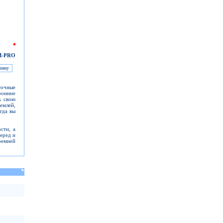
RM-PRO
точные
ронние
ь свою
емлей,
гда вы
сти, а
еред и
ремней