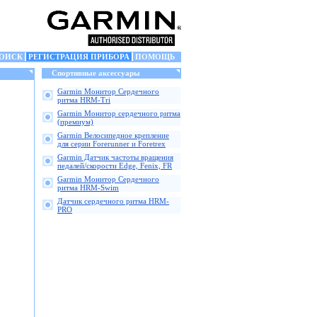
ОИСК
РЕГИСТРАЦИЯ ПРИБОРА
ПОМОЩЬ
Спортивные аксессуары
Garmin Монитор Сердечного
ритма HRM-Tri
Garmin Монитор сердечного ритма
(премиум)
Garmin Велосипедное крепление
для серии Forerunner и Foretrex
Garmin Датчик частоты вращения
педалей/скорости Edge, Fenix, FR
Garmin Монитор Сердечного
ритма HRM-Swim
Датчик сердечного ритма HRM-
PRO