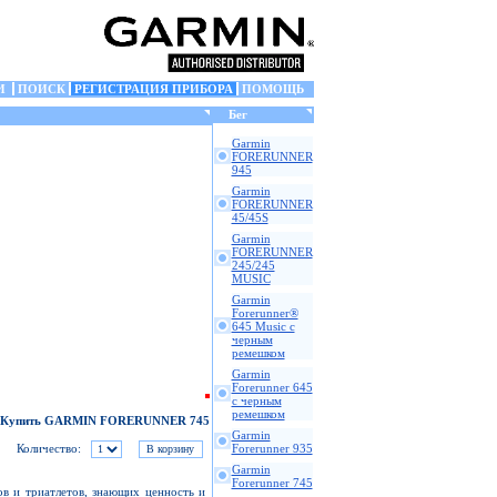
И
ПОИСК
РЕГИСТРАЦИЯ ПРИБОРА
ПОМОЩЬ
Бег
Garmin
FORERUNNER
945
Garmin
FORERUNNER
45/45S
Garmin
FORERUNNER
245/245
MUSIC
Garmin
Forerunner®
645 Music с
черным
ремешком
Garmin
Forerunner 645
с черным
ремешком
Купить GARMIN FORERUNNER 745
Garmin
Forerunner 935
Количество:
Garmin
Forerunner 745
ов и триатлетов, знающих ценность и