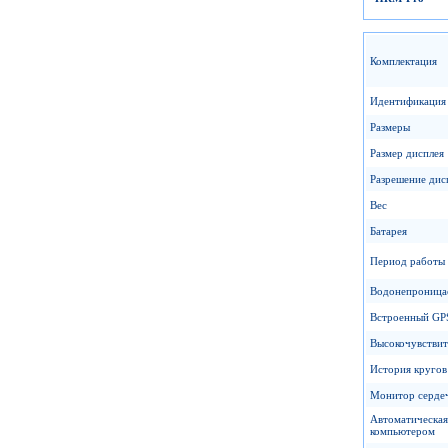
Комплектация
Идентификация 
Размеры
Размер дисплея
Разрешение дис
Вес
Батарея
Период работы
Водонепроница
Встроенный GP
Высокочувствит
История кругов
Монитор серде
Автоматическая
компьютером