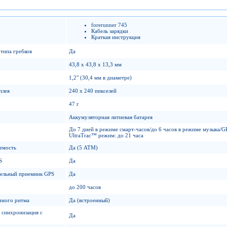
forerunner 745
Кабель зарядки
Краткая инструкция
типа гребков
Да
43,8 x 43,8 x 13,3 мм
1,2" (30,4 мм в диаметре)
плея
240 x 240 пикселей
47 г
Аккумуляторная литиевая батарея
До 7 дней в режиме смарт-часов/до 6 часов в режиме музыка/GP
UltraTrac™ режим: до 21 часа
емость
Да (5 ATM)
S
Да
ельный приемник GPS
Да
до 200 часов
чного ритма
Да (встроенный)
 синхронизация с
Да