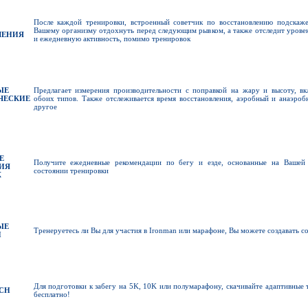
После каждой тренировки, встроенный советчик по восстановлению подскаже
Вашему организму отдохнуть перед следующим рывком, а также отследит уровень
ЛЕНИЯ
и ежедневную активность, помимо тренировок
ЫЕ
Предлагает измерения производительности с поправкой на жару и высоту, вк
ЧЕСКИЕ
обоих типов. Также отслеживается время восстановления, аэробный и анаэро
другое
Е
Получите ежедневные рекомендации по бегу и езде, основанные на Вашей
ИЯ
состоянии тренировки
К
ЫЕ
Тренеруетесь ли Вы для участия в Ironman или марафоне, Вы можете создавать с
И
Для подготовки к забегу на 5K, 10K или полумарафону, скачивайте адаптивные
CH
бесплатно!