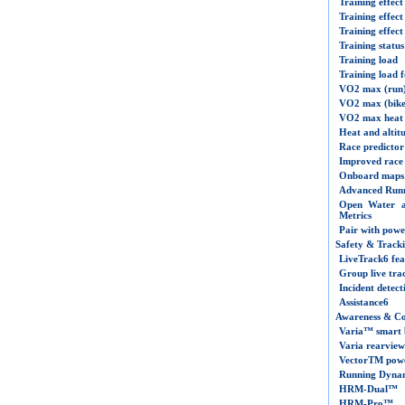
Training effect
Training effect
Training effect 
Training status
Training load
Training load f
VO2 max (run
VO2 max (bike
VO2 max heat &
Heat and altit
Race predictor
Improved race 
Onboard maps
Advanced Run
Open Water a
Metrics
Pair with powe
Safety & Track
LiveTrack
6
fea
Group live tra
Incident detect
Assistance
6
Awareness & Co
Varia™
smart
Varia
rearview
Vector
TM
powe
Running Dynam
HRM-Dual™
HRM-Pro™