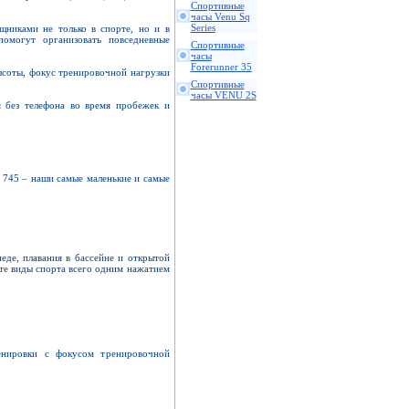
Спортивные
часы Venu Sq
Series
щниками не только в спорте, но и в
омогут организовать повседневные
Спортивные
часы
Forerunner 35
ысоты, фокус тренировочной нагрузки
Спортивные
часы VENU 2S
 без телефона во время пробежек и
r 745 – наши самые маленькие и самые
еде, плавания в бассейне и открытой
йте виды спорта всего одним нажатием
енировки с фокусом тренировочной