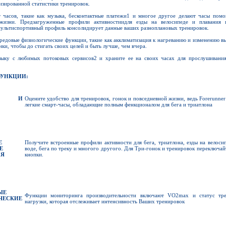
изированной статистики тренировок.
 часов, такие как музыка, бесконтактные платежи1 и многое другое делают часы помо
жизни. Предзагруженные профили активностиидля езды на велосипеде и плавания п
мультиспортивный профиль консолидирует данные ваших разноплановых тренировок.
редовые физиологические функции, такие как акклиматизация к нагреванию и изменению в
ки, чтобы до стигать своих целей и быть лучше, чем вчера.
зыку с любимых потоковых сервисов2 и храните ее на своих часах для прослушивания
УНКЦИИ:
РТ И
Оцените удобство для тренировок, гонок и повседневной жизни, ведь Forerunne
легкие смарт-часы, обладающие полным фенкционалом для бега и триатлона
Е
Получите встроенные профили активности для бега, триатлона, езды на велосип
Е
воде, бега по треку и многого другого. Для Три-гонок и тренировок переключа
Я
кнопки.
ЫЕ
Функции мониторинга производительности включают VO2max и статус тр
ЧЕСКИЕ
нагрузки, которая отслеживает интенсивность Ваших тренировок