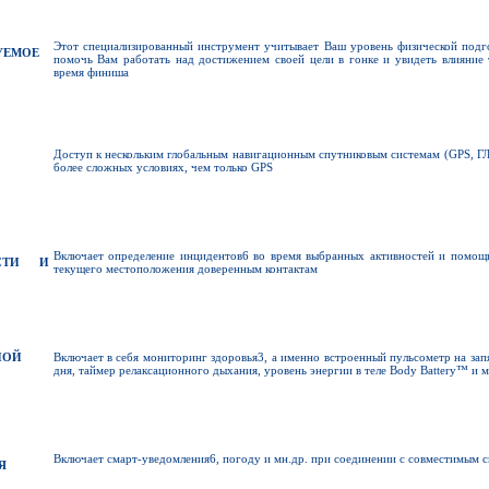
Этот специализированный инструмент учитывает Ваш уровень физической подг
УЕМОЕ
помочь Вам работать над достижением своей цели в гонке и увидеть влияние
время финиша
Доступ к нескольким глобальным навигационным спутниковым системам (GPS, ГЛ
более сложных условиях, чем только GPS
Включает определение инцидентов6 во время выбранных активностей и помощь
ОСТИ И
текущего местоположения доверенным контактам
НОЙ
Включает в себя мониторинг здоровья3, а именно встроенный пульсометр на запя
дня, таймер релаксационного дыхания, уровень энергии в теле Body Battery™ и м
Включает смарт-уведомления6, погоду и мн.др. при соединении с совместимым 
Я