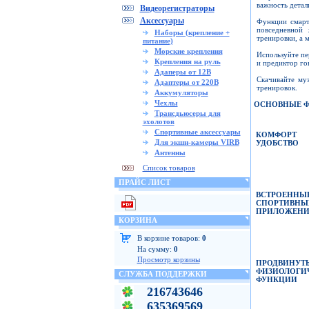
важность детал
Видеорегистраторы
Аксессуары
Функции смарт
повседневной 
Наборы (крепление +
тренировки, а 
питание)
Морские крепления
Используйте пе
Крепления на руль
и предиктор гон
Адаперы от 12В
Скачивайте му
Адаптеры от 220В
тренировок.
Аккумуляторы
Чехлы
ОСНОВНЫЕ Ф
Трансдьюсеры для
эхолотов
Спортивные аксессуары
КОМФО
Для экшн-камеры VIRB
УДОБСТВО
Антенны
Список товаров
ПРАЙС ЛИСТ
ВСТРОЕННЫ
СПОРТИВНЫ
ПРИЛОЖЕНИ
КОРЗИНА
В корзине товаров:
0
На сумму:
0
Просмотр корзины
ПРОДВИНУТ
ФИЗИОЛОГИ
СЛУЖБА ПОДДЕРЖКИ
ФУНКЦИИ
216743646
635369569