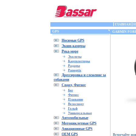
ГЛАВНАЯ
Н
GPS
GARMIN FORE
Носимые GPS
Экшн-камеры
Река-море
Эхолоты
Картплоттеры
Радары
Panoptix
Дрессировка и слежение за
собаками
Спорт, Фитнес
Бег
Фитнес
Плавание
Велоспорт
Гольф
Универсальные
Автомобильные
Мотоциклетные GPS
Авиационные GPS
OEM GPS
Встречайте нов