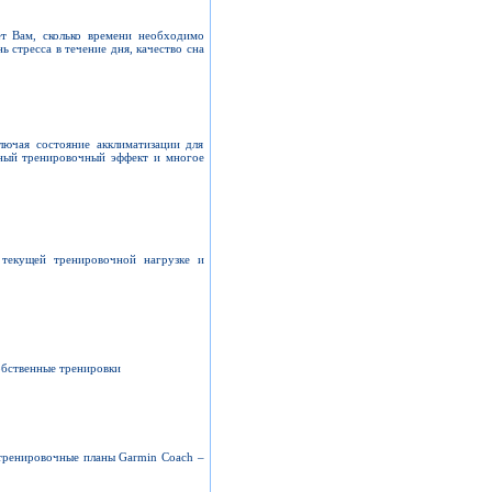
т Вам, сколько времени необходимо
 стресса в течение дня, качество сна
лючая состояние акклиматизации для
бный тренировочный эффект и многое
 текущей тренировочной нагрузке и
обственные тренировки
 тренировочные планы Garmin Coach –