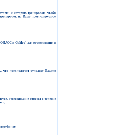
отовки и историю тренировок, чтобы
 тренировок на Ваше прогнозируемое
ОНАСС и Galileo) для отслеживания в
, что предполагает отправку Вашего
стье, отслеживание стресса в течение
н.др.
смартфоном