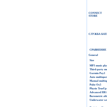
CONNECT
STORE
СЛУЖБА БАТ
СРАВНЕНИЕ
General
Size
MP3 music pla
Third-party mu
Garmin Pay
1
Auto multisport
Manual multispo
Pulse Ox
5
Physio
TrueUp
Advanced HR f
Barometric alt
Underwater wri