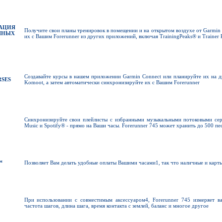
АЦИЯ
Получите свои планы тренировок в помещении и на открытом воздухе от Garmin
ЧНЫХ
их с Вашим Forerunner из других приложений, включая TrainingPeaks® и Trainer 
Создавайте курсы в нашем приложении Garmin Connect или планируйте их на др
RSES
Komoot, а затем автоматически синхронизируйте их с Вашим Forerunner
Синхронизируйте свои плейлисты с избранными музыкальными потоковыми сер
Music и Spotify® - прямо на Ваши часы. Forerunner 745 может хранить до 500 пе
™
Позволяет Вам делать удобные оплаты Вашими часами1, так что наличные и карт
При использовании с совместимым аксессуаром4, Forerunner 745 измеряет ва
частота шагов, длина шага, время контакта с землей, баланс и многое другое