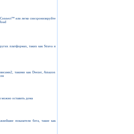
 Connect™ или легко синхронизируйте
Road
угих платформах, таких как Strava и
висами2, такими как Deezer, Amazon
сен
ы можно оставить дома
жнейшие показатели бега, такие как