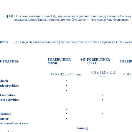
 IQ
TM
Посетите магазин Connect IQ, где вы можете добавить индивидуальность Вашему 
виджеты, циферблаты и многое другое. Это легко и - что еще лучше-бесплатно.
АРЕИ
До 1 недели службы батареи в режиме смартчасов и 6 часов в режиме GPS +музы
FORERUNNER 645
FORERUNNER
 ПРОДУКТА
:
FORERU
MUSIC
735XT
44.5 x 44.5 x 11.9
42.5 x 42.5 x 13.5 mm
43.8 x
mm
yback
•
sic providers
•
•
 activities
•
rt activities
•
•
eatures
•
•
imeter
•
st-based heart rate
Training