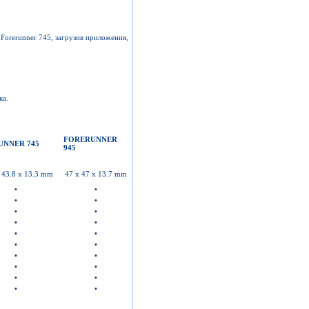
Forerunner 745, загрузив приложения,
ка.
FORERUNNER
NNER 745
945
 43.8 x 13.3 mm
47 x 47 x 13.7 mm
•
•
•
•
•
•
•
•
•
•
•
•
•
•
•
•
•
•
•
•