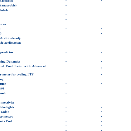
 (aerobic)
•
•
 (anaerobic)
•
labels
•
•
ocus
)
•
•
)
•
 altitude adj.
ude acclimation
predictor
•
•
ning Dynamics
•
•
nd Pool Swim with Advanced
•
r meter for cycling FTP
•
ing
ture
•
•
ck
6
ion
6
•
nnectivity
bike
lights
•
•
 radar
•
•
r meters
•
ics Pod
•
•
•
•
•
•