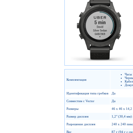
Часы
Черн
Комплектация
Кабел
Доку
Идентификация типа гребков
Да
Совместим с Vector
Да
Размеры
46 x 46 x 14,2
Размер дисплея
1,2" (30,4 мм)
Разрешение дисплея
240 x 240 пик
Вес
87 г (94 г с 