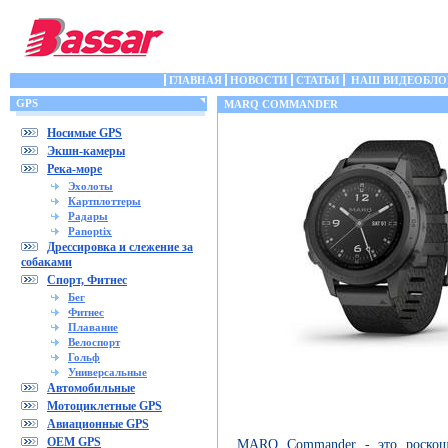
ГЛАВНАЯ
НОВОСТИ
СТАТЬИ
НАШ ВИДЕОБЛО
GPS
MARQ COMMANDER
Носимые GPS
Экшн-камеры
Река-море
Эхолоты
Картплоттеры
Радары
Panoptix
Дрессировка и слежение за
собаками
Спорт, Фитнес
Бег
Фитнес
Плавание
Велоспорт
Гольф
Универсальные
Автомобильные
Мотоциклетные GPS
Авиационные GPS
OEM GPS
MARQ Commander - это роскошн