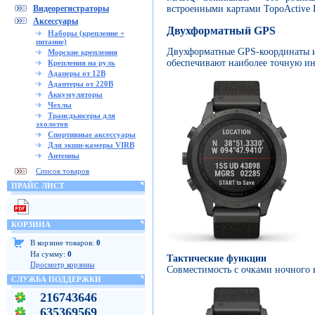
встроенными картами TopoActive
Видеорегистраторы
Аксессуары
Двухформатный GPS
Наборы (крепление +
питание)
Двухформатные GPS-координаты и
Морские крепления
обеспечивают наиболее точную и
Крепления на руль
Адаперы от 12В
Адаптеры от 220В
Аккумуляторы
Чехлы
Трансдьюсеры для
эхолотов
Спортивные аксессуары
Для экшн-камеры VIRB
Антенны
Список товаров
ПРАЙС ЛИСТ
КОРЗИНА
В корзине товаров:
0
На сумму:
0
Тактические функции
Просмотр корзины
Совместимость с очками ночного 
СЛУЖБА ПОДДЕРЖКИ
216743646
635369569