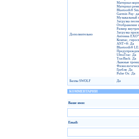
Материал корп
Материал реме
Bluetooth® Sm
Garmin Pay: да
Музыкальный п
Загрузка песен
Отображение и 
Размер внутре
Загрузка прил
Дополнительно
Антенна EXO
Компас, гирос
ANT+®: Да
Bluetooth® LE
Предупрежден
UltraTrac: Да
TracBack: Да
Лыжные трени
Физиологическ
Гребля: Да
Pulse Ox: Да
Баллы SWOLF
Да
КОММЕНТАРИИ
Ваше имя:
Email: