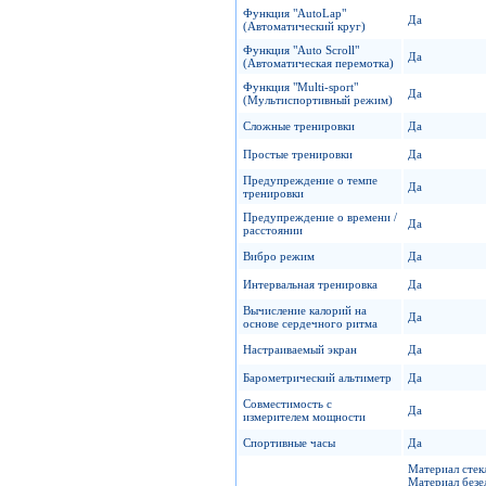
Функция "AutoLap"
Да
(Автоматический круг)
Функция "Auto Scroll"
Да
(Автоматическая перемотка)
Функция "Multi-sport"
Да
(Мультиспортивный режим)
Сложные тренировки
Да
Простые тренировки
Да
Предупреждение о темпе
Да
тренировки
Предупреждение о времени /
Да
расстоянии
Вибро режим
Да
Интервальная тренировка
Да
Вычисление калорий на
Да
основе сердечного ритма
Настраиваемый экран
Да
Барометрический альтиметр
Да
Совместимость с
Да
измерителем мощности
Спортивные часы
Да
Материал стек
Материал безе