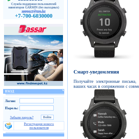
Служба поддержки пользователей
навигаторов GARMIN (без выходных)
support@gps.kz
+7-700-6030000
Смарт-уведомления
Получайте электронные письма,
ваших часах в сопряжении с совм
ВХОД
Логин:
Пароль:
Забыли пароль?
Регистрация нового
пользователя