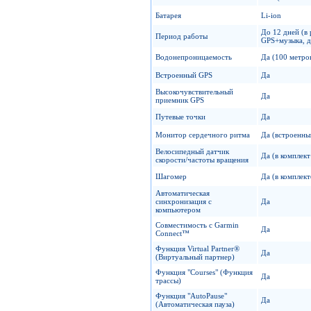
Батарея
Li-ion
До 12 дней (в 
Период работы
GPS+музыка, до
Водонепроницаемость
Да (100 метро
Встроенный GPS
Да
Высокочувствительный
Да
приемник GPS
Путевые точки
Да
Монитор сердечного ритма
Да (встроенны
Велосипедный датчик
Да (в комплект
скорости/частоты вращения
Шагомер
Да (в комплект
Автоматическая
синхронизация с
Да
компьютером
Совместимость с Garmin
Да
Connect™
Функция Virtual Partner®
Да
(Виртуальный партнер)
Функция "Сourses" (Функция
Да
трассы)
Функция "AutoPause"
Да
(Автоматическая пауза)