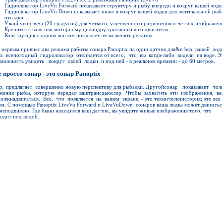
Гидролокатор LiveVü Forward показывает структуру и рыбу впереди и вокруг вашей лодк
Гидролокатор LiveVü Down показывает ниже и вокруг вашей лодки для вертикальной рыб
отсадки
Узкий угол луча (20 градусов) для четкого, улучшенного разрешения и четких изображен
Крепится к валу или моторному цилиндру троллингового двигателя
Конструкция с одним винтом позволяет легко менять режимы
 первым привнес два режима работы сонара Panoptix на один датчик для&n bsp; вашей лод
ix всепогодный гидролокатор отличается от всего, что вы когда-либо видели на воде. Э
зможность увидеть вокруг своей лодки и под ней - в реальном времени - до 60 метров.
е просто сонар - это сонар Panoptix
ix предлагает совершенно новую перспективу для рыбалки. Другойсонар показывает тол
жения рыбы, которую передал ваштрансдьюссер. Чтобы захватить эти изображения, в
должнадвигаться. Все, что появляется на вашем экране, - это техническиистория; это все 
м. С помощью Panoptix LiveVu Forward и LiveVuDown сонаров ваша лодка может двигатьс
 неподвижно. Где быни находился ваш датчик, вы увидите живые изображения того, что
одит под водой.