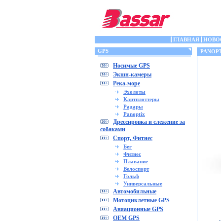
ГЛАВНАЯ
НОВО
GPS
PANOPT
Носимые GPS
Экшн-камеры
Река-море
Эхолоты
Картплоттеры
Радары
Panoptix
Дрессировка и слежение за
собаками
Спорт, Фитнес
Бег
Фитнес
Плавание
Велоспорт
Гольф
Универсальные
Автомобильные
Мотоциклетные GPS
Авиационные GPS
OEM GPS