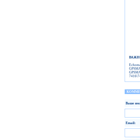
ВАЖНО!
Echoma
GPSMAP
GPSMAP
7416\7
КОММЕ
Ваше им
Email: