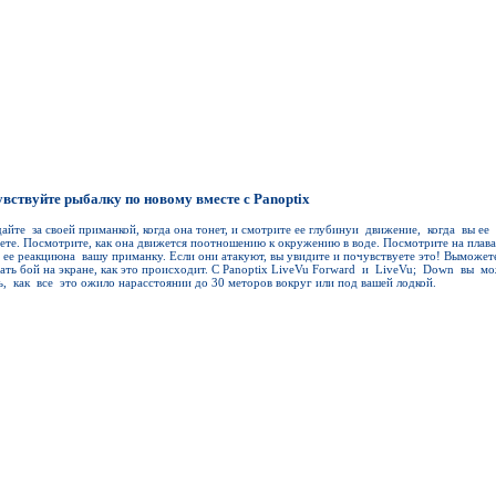
вствуйте рыбалку по новому вместе с Panoptix
айте за своей приманкой, когда она тонет, и смотрите ее глубинуи движение, когда вы ее
аете. Посмотрите, как она движется поотношению к окружению в воде. Посмотрите на плав
 ее реакциюна вашу приманку. Если они атакуют, вы увидите и почувствуете это! Выможе
ать бой на экране, как это происходит. С Panoptix LiveVu Forward и LiveVu; Down вы м
ь, как все это ожило нарасстоянии до 30 меторов вокруг или под вашей лодкой.