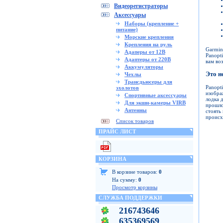
Видеорегистраторы
Аксессуары
Наборы (крепление +
питание)
Морские крепления
Крепления на руль
Garmin
Адаперы от 12В
Panopt
Адаптеры от 220В
вам во
Аккумуляторы
Это н
Чехлы
Трансдьюсеры для
Panopt
эхолотов
изобра
Спортивные аксессуары
лодка 
Для экшн-камеры VIRB
прошло
Антенны
стоять
происх
Список товаров
ПРАЙС ЛИСТ
КОРЗИНА
В корзине товаров:
0
На сумму:
0
Просмотр корзины
СЛУЖБА ПОДДЕРЖКИ
216743646
635369569