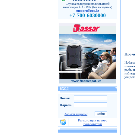
Служба поддержки пользователей
навигаторов GARMIN (без выходных)
support@gps.kz
+7-700-6030000
Прочу
Наблюд
извлек
рыбы и
наблюд
увидет
ВХОД
Логин:
Пароль:
Забыли пароль?
Регистрация нового
пользователя