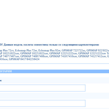
 Данная модель эхолота совместима только со следующими картплоттерами:
p Plus 72cv, Echomap Plus 72sv, Echomap Plus 92sv, GPSMAP 722\722xs, GPSMAP 922\922x
 1022\1022xsv, GPSMAP 1022\1022xsv, GPSMAP 1222\1222xsv, GPSMAP 1222\1222xsv T
 7407\7407xsv, GPSMAP 7408\7408xsv, GPSMAP 7410\7410xsv, GPSMAP 7412\7412xsv,
416xsv, GPSMAP 8417\8422\8424
НТАРИИ
я: