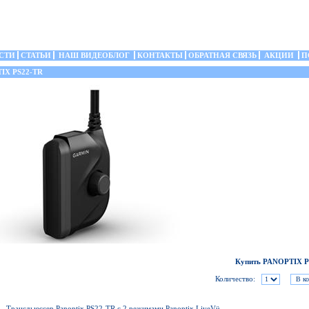
СТИ
СТАТЬИ
НАШ ВИДЕОБЛОГ
КОНТАКТЫ
ОБРАТНАЯ СВЯЗЬ
АКЦИИ
П
IX PS22-TR
Купить PANOPTIX P
Количество:
Трансдьюссер Panoptix PS22-TR с 2 режимами Panoptix LiveVü