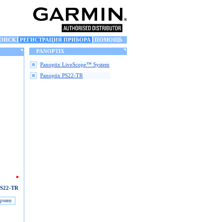
ОИСК
РЕГИСТРАЦИЯ ПРИБОРА
ПОМОЩЬ
PANOPTIX
Panoptix LiveScope™ System
Panoptix PS22-TR
S22-TR