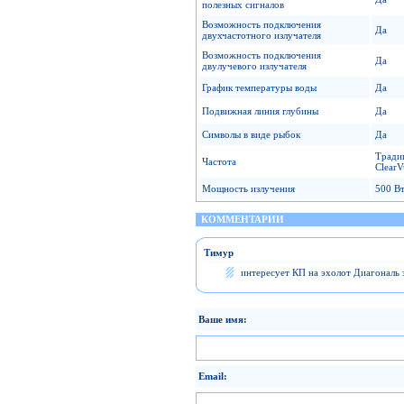
полезных сигналов
Возможность подключения
Да
двухчастотного излучателя
Возможность подключения
Да
двулучевого излучателя
График температуры воды
Да
Подвижная линия глубины
Да
Символы в виде рыбок
Да
Традиц
Частота
ClearV
Мощность излучения
500 Вт
КОММЕНТАРИИ
Тимур
интересует КП на эхолот Диагональ 
Ваше имя:
Email: