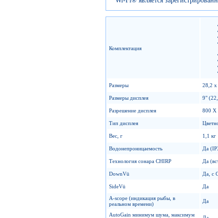
Wi-Fi® является зарегистрированн
Комплектация
Размеры
28,2 х
Размеры дисплея
9" (22
Разрешение дисплея
800 X 
Тип дисплея
Цвет
Вес, г
1,1 кг
Водонепроницаемость
Да (IP
Технология сонара CHIRP
Да (вс
DownVü
Да, с 
SideVü
Да
A-scope (индикация рыбы, в
Да
реальном времени)
AutoGain минимум шума, максимум
Да