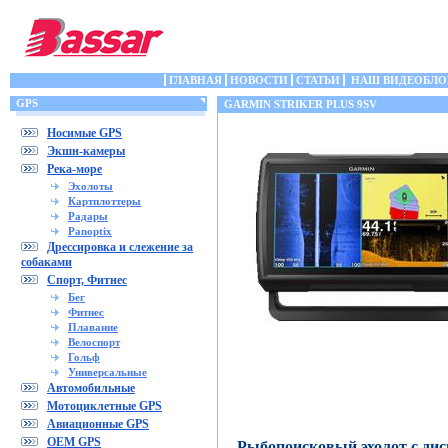
ГЛАВНАЯ
НОВОСТИ
СТАТЬИ
НАШ ВИДЕОБЛО
GPS
GARMIN STRIKER PLUS 9SV
Носимые GPS
Экшн-камеры
Река-море
Эхолоты
Картплоттеры
Радары
Panoptix
Дрессировка и слежение за
собаками
Спорт, Фитнес
Бег
Фитнес
Плавание
Велоспорт
Гольф
Универсальные
Автомобильные
Мотоциклетные GPS
Авиационные GPS
OEM GPS
Рыбопоисковый эхолот с дис