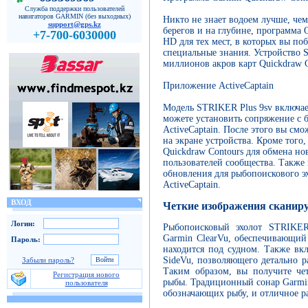
Служба поддержки пользователей
навигаторов GARMIN (без выходных)
Никто не знает водоем лучше, чем 
support@gps.kz
берегов и на глубине, программа 
+7-700-6030000
HD для тех мест, в которых вы по
специальные знания. Устройство S
миллионов акров карт Quickdraw C
Приложение ActiveCaptain
Модель STRIKER Plus 9sv включае
можете установить сопряжение с
ActiveCaptain. После этого вы см
на экране устройства. Кроме того
Quickdraw Contours для обмена н
пользователей сообщества. Также 
обновления для рыбопоискового э
ActiveCaptain.
ВХОД
Четкие изображения сканир
Логин:
Рыбопоисковый эхолот STRIKER
Garmin ClearVu, обеспечивающий
Пароль:
находится под судном. Также вк
SideVu, позволяющего детально ра
Забыли пароль?
Таким образом, вы получите че
Регистрация нового
рыбы. Традиционный сонар Garmin
пользователя
обозначающих рыбу, и отличное р