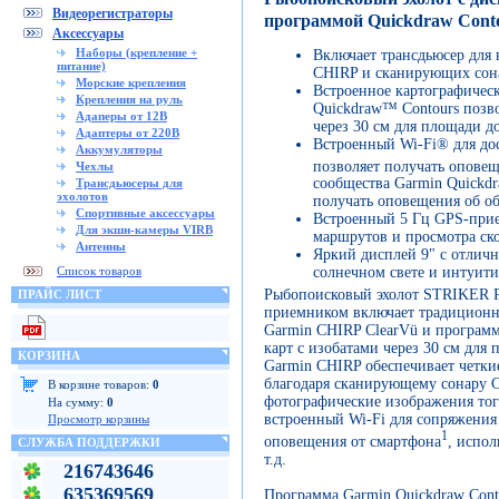
Видеорегистраторы
программой Quickdraw Conto
Аксессуары
Наборы (крепление +
Включает трансдьюсер для 
питание)
CHIRP и сканирующих сон
Морские крепления
Встроенное картографичес
Крепления на руль
Quickdraw™ Contours позво
Адаперы от 12В
через 30 см для площади до
Адаптеры от 220В
Встроенный Wi-Fi® для до
Аккумуляторы
позволяет получать опове
Чехлы
сообщества Garmin Quickd
Трансдьюсеры для
эхолотов
получать оповещения об о
Спортивные аксессуары
Встроенный 5 Гц GPS-прие
Для экшн-камеры VIRB
маршрутов и просмотра ско
Антенны
Яркий дисплей 9" с отлич
Список товаров
солнечном свете и интуит
Рыбопоисковый эхолот STRIKER Pl
ПРАЙС ЛИСТ
приемником включает традиционн
Garmin CHIRP ClearVü и програм
карт с изобатами через 30 см для
КОРЗИНА
Garmin CHIRP обеспечивает четки
благодаря сканирующему сонару C
В корзине товаров:
0
фотографические изображения тог
На сумму:
0
встроенный Wi-Fi для сопряжения 
Просмотр корзины
1
оповещения от смартфона
, испол
СЛУЖБА ПОДДЕРЖКИ
т.д.
216743646
635369569
Программа Garmin Quickdraw Cont