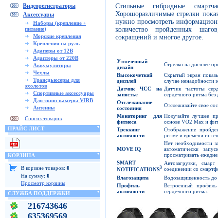
Стильные гибридные смартч
Видеорегистраторы
Хорошоразличимые стрелки показ
Аксессуары
нужно просмотреть информацион
Наборы (крепление +
количество пройденных шаго
питание)
Морские крепления
сокращений и многое другое.
Крепления на руль
Адаперы от 12В
Адаптеры от 220В
Утонченный
Стрелки на дисплее о
Аккумуляторы
дизайн
Чехлы
Высокочеткий
Скрытый экран показы
Трансдьюсеры для
дисплей
случае ненадобности э
эхолотов
Датчик ЧСС на
Датчик частоты сер
Спортивные аксессуары
запястье
сердечного ритма без 
Для экшн-камеры VIRB
Отслеживание
Отслеживайте свое со
Антенны
состояния
Мониторинг для
Получайте лучшее пр
Список товаров
фитнеса
основе VO2 Max и фит
ПРАЙС ЛИСТ
Треккинг
Отображение пройден
активности
ритме и времени инте
Нет необходимости за
MOVE IQ
автоматически запус
просматривать ежеднев
КОРЗИНА
SMART
Автозагрузки, смар
В корзине товаров:
0
3
соединении со смарт
NOTIFICATIONS
На сумму:
0
Влагозащита
Водозащищенность до
Просмотр корзины
Профиль
Встроенный профиль
активности
сердечного ритма.
СЛУЖБА ПОДДЕРЖКИ
216743646
635369569