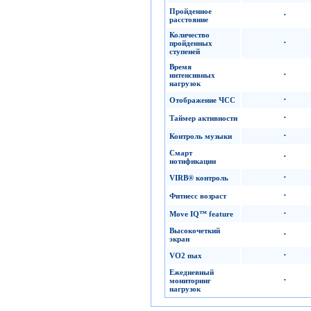
Пройденное
·
расстояние
Количество
·
пройденных
ступеней
Время
·
интенсивных
нагрузок
·
Отображение ЧСС
·
Таймер активности
·
Контроль музыки
Смарт
·
нотификации
·
VIRB®
контроль
·
Фитнесс возраст
·
Move IQ™ feature
Высокочеткий
·
экран
·
VO2 max
Ежедневный
·
мониторинг
нагрузок