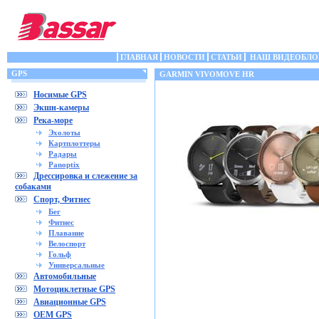
ГЛАВНАЯ
НОВОСТИ
СТАТЬИ
НАШ ВИДЕОБЛО
GPS
GARMIN VIVOMOVE HR
Носимые GPS
Экшн-камеры
Река-море
Эхолоты
Картплоттеры
Радары
Panoptix
Дрессировка и слежение за
собаками
Спорт, Фитнес
Бег
Фитнес
Плавание
Велоспорт
Гольф
Универсальные
Автомобильные
Мотоциклетные GPS
Авиационные GPS
OEM GPS