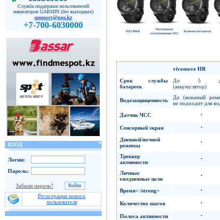
Служба поддержки пользователей
навигаторов GARMIN (без выходных)
support@gps.kz
+7-700-6030000
vívomove HR
Срок службы
До 5 дн
батареек
(аккумулятор)
Да (кожаный рем
Водозащищенность
не подходит для во
·
Датчик ЧСС
·
Сенсорный экран
Дневной/ночной
·
ВХОД
режимы
Треккер
·
Логин:
активности
Пароль:
Личные
·
ежедневные цели
Забыли пароль?
·
Время< /strong>
Регистрация нового
пользователя
·
Количество шагов
·
Полоса активности