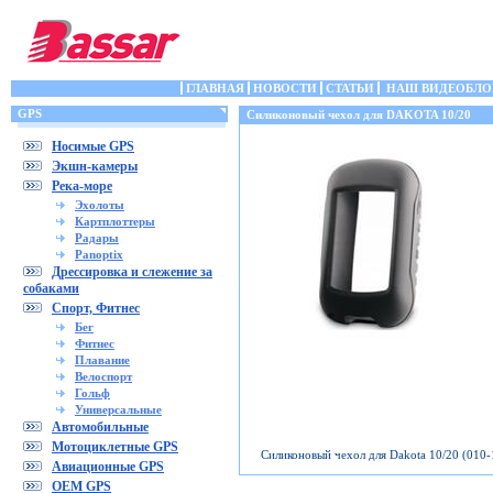
ГЛАВНАЯ
НОВОСТИ
СТАТЬИ
НАШ ВИДЕОБЛО
GPS
Силиконовый чехол для DAKOTA 10/20
Носимые GPS
Экшн-камеры
Река-море
Эхолоты
Картплоттеры
Радары
Panoptix
Дрессировка и слежение за
собаками
Спорт, Фитнес
Бег
Фитнес
Плавание
Велоспорт
Гольф
Универсальные
Автомобильные
Мотоциклетные GPS
Силиконовый чехол для Dakota 10/20 (010
Авиационные GPS
OEM GPS