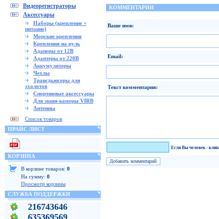
Видеорегистраторы
КОММЕНТАРИИ
Аксессуары
Наборы (крепление +
Ваше имя:
питание)
Морские крепления
Крепления на руль
Адаперы от 12В
Email:
Адаптеры от 220В
Аккумуляторы
Чехлы
Трансдьюсеры для
эхолотов
Текст комментария:
Спортивные аксессуары
Для экшн-камеры VIRB
Антенны
Список товаров
ПРАЙС ЛИСТ
Я человек!
Если Вы человек - кли
КОРЗИНА
В корзине товаров:
0
На сумму:
0
Просмотр корзины
СЛУЖБА ПОДДЕРЖКИ
216743646
635369569