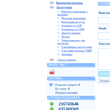
Видеорегистраторы
КОММЕ
Аксессуары
Наборы (крепление +
Ваше им
питание)
Морские крепления
Крепления на руль
Адаперы от 12В
Email:
Адаптеры от 220В
Аккумуляторы
Чехлы
Трансдьюсеры для
эхолотов
Текст ко
Спортивные аксессуары
Для экшн-камеры VIRB
Антенны
Список товаров
ПРАЙС ЛИСТ
Я чело
КОРЗИНА
В корзине товаров:
0
На сумму:
0
Просмотр корзины
СЛУЖБА ПОДДЕРЖКИ
216743646
635369569