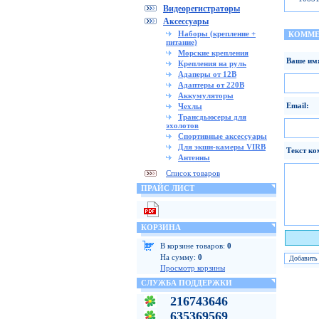
Видеорегистраторы
Аксессуары
Наборы (крепление +
КОММЕ
питание)
Морские крепления
Ваше им
Крепления на руль
Адаперы от 12В
Адаптеры от 220В
Аккумуляторы
Email:
Чехлы
Трансдьюсеры для
эхолотов
Спортивные аксессуары
Для экшн-камеры VIRB
Текст ко
Антенны
Список товаров
ПРАЙС ЛИСТ
КОРЗИНА
Я чело
В корзине товаров:
0
На сумму:
0
Просмотр корзины
СЛУЖБА ПОДДЕРЖКИ
216743646
635369569