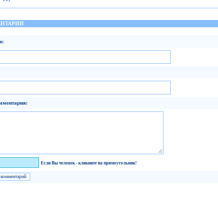
НТАРИИ
я:
мментария:
век!
Если Вы человек - кликните на прямоугольник!