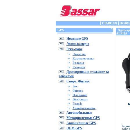
ГЛАВНАЯ
НОВО
GPS
Адапетр 
ALPHA
Носимые GPS
Экшн-камеры
Река-море
Эхолоты
Картплоттеры
Радары
Panoptix
Дрессировка и слежение за
собаками
Спорт, Фитнес
Бег
Фитнес
Плавание
Велоспорт
Гольф
К
Универсальные
Автомобильные
Мотоциклетные GPS
Авиационные GPS
Адапе
OEM GPS
10851