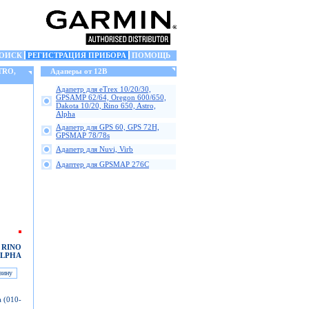
ОИСК
РЕГИСТРАЦИЯ ПРИБОРА
ПОМОЩЬ
TRO,
Адаперы от 12В
Адапетр для eTrex 10/20/30,
GPSAMP 62/64, Oregon 600/650,
Dakota 10/20, Rino 650, Astro,
Alpha
Адапетр для GPS 60, GPS 72H,
GPSMAP 78/78s
Адапетр для Nuvi, Virb
Адаптер для GPSMAP 276C
, RINO
 ALPHA
a (010-