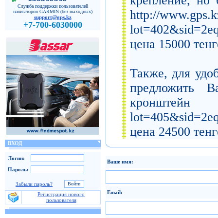
крепление, но 
Служба поддержки пользователей
http://www.gps.k
навигаторов GARMIN (без выходных)
support@gps.kz
+7-700-6030000
lot=402&sid=2e
цена 15000 тенг
Также, для удо
предложить В
кронштейн htt
lot=405&sid=2e
цена 24500 тенг
ВХОД
Логин:
Ваше имя:
Пароль:
Забыли пароль?
Email:
Регистрация нового
пользователя