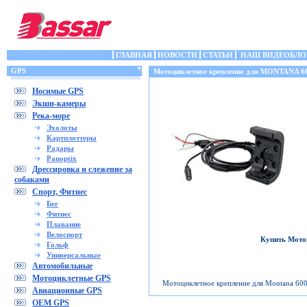
ГЛАВНАЯ
НОВОСТИ
СТАТЬИ
НАШ ВИДЕОБЛО
GPS
Мотоциклетное крепление для MONTANA 
Носимые GPS
Экшн-камеры
Река-море
Эхолоты
Картплоттеры
Радары
Panoptix
Дрессировка и слежение за
собаками
Спорт, Фитнес
Бег
Фитнес
Плавание
Велоспорт
Купить Мото
Гольф
Универсальные
Автомобильные
Мотоциклетные GPS
Мотоциклетное крепление для Montana 600
Авиационные GPS
OEM GPS