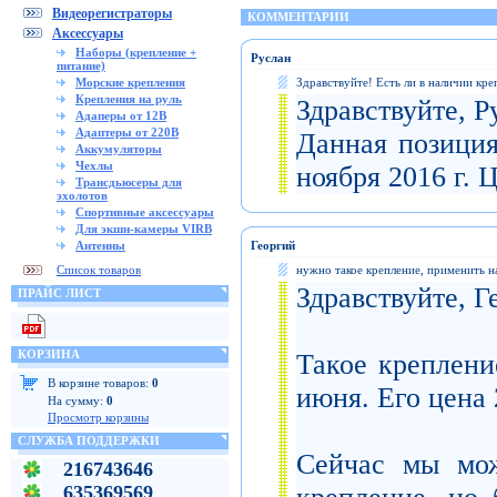
Видеорегистраторы
КОММЕНТАРИИ
Аксессуары
Наборы (крепление +
Руслан
питание)
Морские крепления
Здравствуйте! Есть ли в наличии кр
Крепления на руль
Здравствуйте, Р
Адаперы от 12В
Адаптеры от 220В
Данная позиция
Аккумуляторы
Чехлы
ноября 2016 г. 
Трансдьюсеры для
эхолотов
Спортивные аксессуары
Для экшн-камеры VIRB
Антенны
Георгий
Список товаров
нужно такое крепление, применить н
Здравствуйте, Г
ПРАЙС ЛИСТ
КОРЗИНА
Такое креплени
В корзине товаров:
0
июня. Его цена 
На сумму:
0
Просмотр корзины
СЛУЖБА ПОДДЕРЖКИ
Сейчас мы мож
216743646
635369569