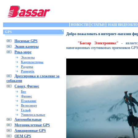
НОВОСТИ
СТАТЬИ
НАШ ВИДЕОБЛО
GPS
Добро пожаловать в интернет-магазин ф
Носимые GPS
"Бассар Электроникс"
- является
Экшн-камеры
навигационных спутниковых приемников GP
Река-море
Эхолоты
Картплоттеры
Радары
Panoptix
Дрессировка и слежение за
собаками
Спорт, Фитнес
Бег
Фитнес
Плавание
Велоспорт
Гольф
Универсальные
Автомобильные
Мотоциклетные GPS
Авиационные GPS
OEM GPS