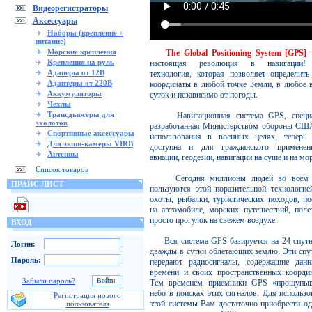
Видеорегистраторы
Аксессуары
Наборы (крепление +
питание)
Морские крепления
The Global Positioning System [GPS]
Крепления на руль
настоящая революция в навигации!
Адаперы от 12В
технология, которая позволяет определить
Адаптеры от 220В
координаты в любой точке Земли, в любое 
Аккумуляторы
суток и независимо от погоды.
Чехлы
Трансдьюсеры для
Навигационная система GPS, специа
эхолотов
разработанная Министерством обороны СШ
Спортивные аксессуары
использования в военных целях, теперь 
Для экшн-камеры VIRB
доступна и для гражданского примене
Антенны
авиации, геодезии, навигации на суше и на мор
Список товаров
Сегодня миллионы людей во всем 
ПРАЙС ЛИСТ
пользуются этой поразительной технологие
охоты, рыбалки, туристических походов, по
на автомобиле, морских путешествий, поле
просто прогулок на свежем воздухе.
ВХОД
Вся система GPS базируется на 24 спутн
Логин:
дважды в сутки облетающих землю. Эти спу
Пароль:
передают радиосигналы, содержащие дан
времени и своих пространственных координ
Забыли пароль?
Тем временем приемники GPS «прощупы
небо в поисках этих сигналов. Для использо
Регистрация нового
этой системы Вам достаточно приобрести од
пользователя