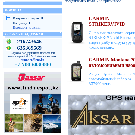
предлагаемых нами GPS приемников.
КОРЗИНА
GARMIN
В корзине товаров:
0
На сумму:
0
STRIKERVIVID
Просмотр корзины
С новыми эхолотами сери
СЛУЖБА ПОДДЕРЖКИ
STRIKER™ Vivid Вы смож
216743646
видеть рыбу и структуру д
635369569
ярких деталях.
Служба поддержки пользователей
навигаторов GARMIN (без выходных)
GARMIN Montana 70
support@gps.kz
+7-700-6030000
автомобильный наб
Акция - Прибор Montana 7
автомобильный набор за
357000 тенге